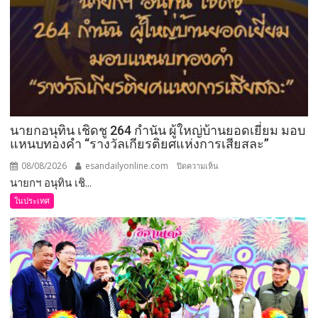
นายกอนุทิน เชิดชู 264 กำนัน ผู้ใหญ่บ้านยอดเยี่ยม มอบ
แหนบทองคำ “รางวัลเกียรติยศแห่งการเสียสละ”
08/08/2026
esandailyonline.com
บน
ปิดความเห็น
นายกฯ อนุทิน เชิ...
นายก
อนุทิน
ในประเทศ
เชิดชู
264
กำนัน
ผู้ใหญ่
บ้าน
ยอด
เยี่ยม