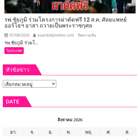
ข้อ
สั่ง
รพ.ชัยภูมิ ร่วมโครงการผ่าตัดฟรี 12 ส.ค. ศัลยแพทย์
การ
ออร์โธฯ อาสา ถวายเป็นพระราชกุศล
ยก
ระดับ
07/08/2026
esandailyonline.com
บน
ปิดความเห็น
คุณภาพ
รพ.ชัยภูมิ ร่วมโ...
รพ.ชัยภูมิ
ชีวิต
ร่วม
ในประเทศ
เกษตรกร
โครงการ
พร้อม
ผ่าตัด
เปิด
หัวข้อข่าว
ฟรี
งาน
12
เทศกาล
หัวข้อ
ส.ค.
กิน
ศัลย
ข่าว
เงาะ
แพทย์
DATE
เมือง
ออร์โธฯ
เลย
อาสา
ถวาย
สิงหาคม 2026
เป็น
พระ
อา.
จ.
อ.
พ.
พฤ.
ศ.
ส.
ราช