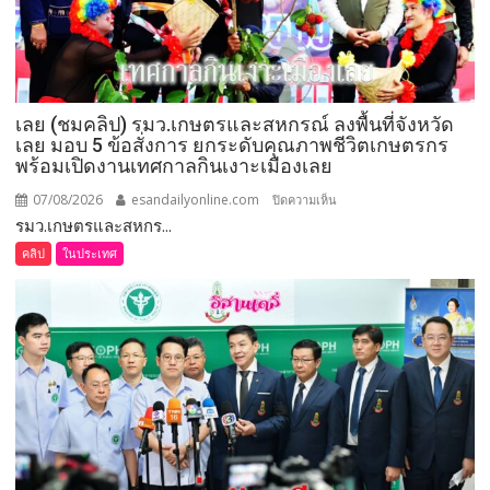
มอบ
แหนบ
ทองคำ
“รางวัล
เกียรติยศ
เลย (ชมคลิป) รมว.เกษตรและสหกรณ์ ลงพื้นที่จังหวัด
แห่ง
เลย มอบ 5 ข้อสั่งการ ยกระดับคุณภาพชีวิตเกษตรกร
การ
พร้อมเปิดงานเทศกาลกินเงาะเมืองเลย
เสีย
สละ”
07/08/2026
esandailyonline.com
บน
ปิดความเห็น
รมว.เกษตรและสหกร...
เลย
(ชม
คลิป
ในประเทศ
คลิป)
รมว.เกษตร
และ
สหกรณ์
ลงพื้น
ที่
จังหวัด
เลย
มอบ
5