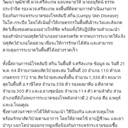
วัฒนา พุฒิชาติ ผวจ.ศรีสะเกษ มอบหมายให้ นายอนุรัตน์ ธรรม
ประจำจิต รอง ผวจ.ศรีสะเกษ ลงพื้นที่ติดตามการดำเนินงานการ
ป้องกันการแพร่ระบาดของโรคลัมปี สกิน (Lumpy Skin Disease)
ในโค-กระบือ โดยได้เน้นย้ำให้เกษตรกรในพื้นที่เฝ้าระวังและสังเกต
สัตว์เลี้ยงของตนเองอย่างใกล้ชิด พร้อมทั้งให้ปฏิบัติตามคำแนะนำ
ของสำนักงานปศุสัตว์อำเภออย่างเคร่งครัด หากพบการระบาดให้แจ้ง
ปศุสัตว์อำเภอโดยด่วน เพื่อจะให้การรักษาได้ทัน และสามารถ
ควบคุมการระบาดในพื้นที่ได้อย่างรวดเร็ว
ทั้งนี้สถานการณ์โรคลัมปี สกิน ในพื้นที่ จ.ศรีสะเกษ ข้อมูล ณ วันที่ 21
พ.ค. 64 มีรายงานพบสัตว์ป่วยสะสม ในพื้นที่ 20 อำเภอ 110 ตำบล
เกษตรกร 772 ราย สัตว์ป่วยสะสมทั้งสิ้น จำนวน 1,536 ตัว พบมาก
สุดในพื้นที่ อ.ราษีไศล จำนวน 358 ตัว รองลงมาคือ อ.ศิลาลาด
จำนวน 305 ตัว และอ.ยางชุมน้อย จำนวน 114 ตัว ตามลำดับ ส่วน
อำเภอที่ยังไม่พบการระบาดของโรคดังกล่าวมี 2 อำเภอ คือ อ.พยุห์
และอ.โนนคูณ
ซึ่งทางส่วนราชการได้ให้คำแนะนำ วิธีป้องกัน และควบคุมโรค
พร้อมรักษาสัตว์ป่วยตามอาการ โดยให้ยาลดไข้ ยาปฏิชีวนะ และยา
บำรุง แยกโคป่วยออกจากฝูงเพื่อป้องกันการแพร่กระจายของเชื้อ