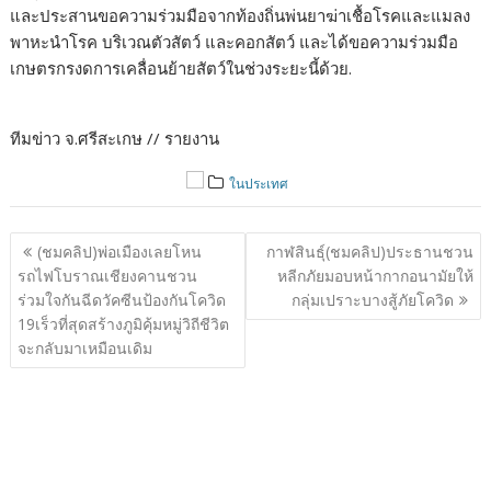
และประสานขอความร่วมมือจากท้องถิ่นพ่นยาฆ่าเชื้อโรคและแมลง
พาหะนำโรค บริเวณตัวสัตว์ และคอกสัตว์ และได้ขอความร่วมมือ
เกษตรกรงดการเคลื่อนย้ายสัตว์ในช่วงระยะนี้ด้วย.
ทีมข่าว จ.ศรีสะเกษ // รายงาน
ในประเทศ
แนะแนว
(ชมคลิป)พ่อเมืองเลยโหน
กาฬสินธุ์(ชมคลิป)ประธานชวน
เรื่อง
รถไฟโบราณเชียงคานชวน
หลีกภัยมอบหน้ากากอนามัยให้
ร่วมใจกันฉีดวัคซีนป้องกันโควิด
กลุ่มเปราะบางสู้ภัยโควิด
19เร็วที่สุดสร้างภูมิคุ้มหมู่วิถีชีวิต
จะกลับมาเหมือนเดิม