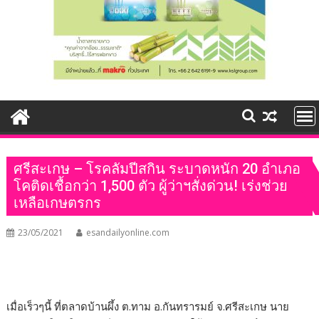
ศรีสะเกษ – โรคลัมปีสกิน ระบาดหนัก 20 อำเภอ
โคติดเชื้อกว่า 1,500 ตัว ผู้ว่าฯสั่งด่วน! เร่งช่วย
เหลือเกษตรกร
23/05/2021
esandailyonline.com
เมื่อเร็วๆนี้ ที่ตลาดบ้านผึ้ง ต.ทาม อ.กันทรารมย์ จ.ศรีสะเกษ นาย