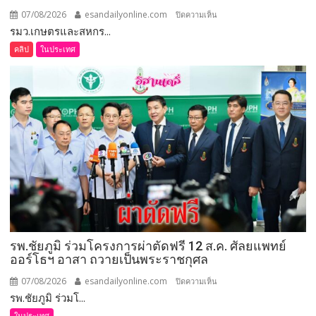
สละ”
07/08/2026
esandailyonline.com
บน
ปิดความเห็น
รมว.เกษตรและสหกร...
เลย
(ชม
คลิป
ในประเทศ
คลิป)
รมว.เกษตร
และ
สหกรณ์
ลงพื้น
ที่
จังหวัด
เลย
มอบ
5
ข้อ
สั่ง
รพ.ชัยภูมิ ร่วมโครงการผ่าตัดฟรี 12 ส.ค. ศัลยแพทย์
การ
ออร์โธฯ อาสา ถวายเป็นพระราชกุศล
ยก
ระดับ
07/08/2026
esandailyonline.com
บน
ปิดความเห็น
คุณภาพ
รพ.ชัยภูมิ ร่วมโ...
รพ.ชัยภูมิ
ชีวิต
ร่วม
ในประเทศ