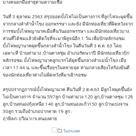
บางคนยกมือสาธุตามความเชื่อ
วันที่ 3 ตุลาคม 2563 สรุปยอดบั้งไฟไม่เป็นทางการ ที่ลูกไฟจะผุดขึ้น
จากกลางลำลำน้ำโขง ออกพรรษา และยัง มีนักท่องเที่ยวที่ผิดหวังจาก
การชมบั้งไฟพญานาคเมื่อคืนวันออกพรรษา และมีนักท่องเที่ยวบาง
ส่วนที่ได้ชมแล้วยังติดใจที่จะมาพิสูจน์อีก 1 วัน เพื่อปักหลักรอชม
บั้งไฟพญานาคผุดขึ้นกลางลำน้ำโขง ในคืนวันที่ 3 ต.ค. 63 โดย
เฉพาะที่ บ้านท่าม่วง .บ้านตาลชุม อำเภอรัตนวาปี มีนักท่องเที่ยวปัก
หลักรอชม บั้งไฟพญานาคลูกแรกได้ผุดขึ้นกลางลำแม่น้ำโขง เมื่อ
เวลา 17.44 น. และขึ้นเรื่อยๆในหลายจุด ท่ามกลางเสียงโห่ร้องยินดี
ของนักท่องเที่ยวต่างไม่ผิดหวังที่มาเฝ้ารอชม
สรุปปรากฏการณ์บั้งไฟพญานาค คืนวันที่ 2 ต.ค.63 มีลูกไฟผุดขึ้นยัง
ไม่เป็นทางการ จำนวน 597ลูก บ้านท่าม่วง 120 ลูก,บ้านตาลชุม 128
ลูก,บ้านหนองกุ้งเหนือ 140 ลูก,บ้านหนองแก้ว150 ลูก.บ้านเปงจาน
30ลูก รวมถึงอำเภอปากคาด 19 ลูก :
ฤาษีลภ-ปวีณา//จ.หนองคาย
ในประเทศ