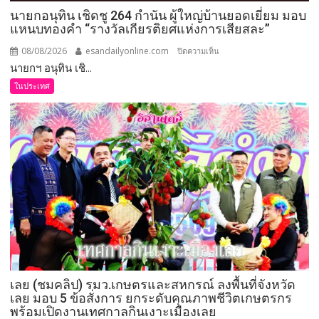
นายกอนุทิน เชิดชู 264 กำนัน ผู้ใหญ่บ้านยอดเยี่ยม มอบ
แหนบทองคำ “รางวัลเกียรติยศแห่งการเสียสละ”
08/08/2026
esandailyonline.com
บน
ปิดความเห็น
นายกฯ อนุทิน เชิ...
นายก
อนุทิน
ในประเทศ
เชิดชู
264
กำนัน
ผู้ใหญ่
บ้าน
ยอด
เยี่ยม
มอบ
แหนบ
ทองคำ
“รางวัล
เกียรติยศ
เลย (ชมคลิป) รมว.เกษตรและสหกรณ์ ลงพื้นที่จังหวัด
แห่ง
เลย มอบ 5 ข้อสั่งการ ยกระดับคุณภาพชีวิตเกษตรกร
การ
พร้อมเปิดงานเทศกาลกินเงาะเมืองเลย
เสีย