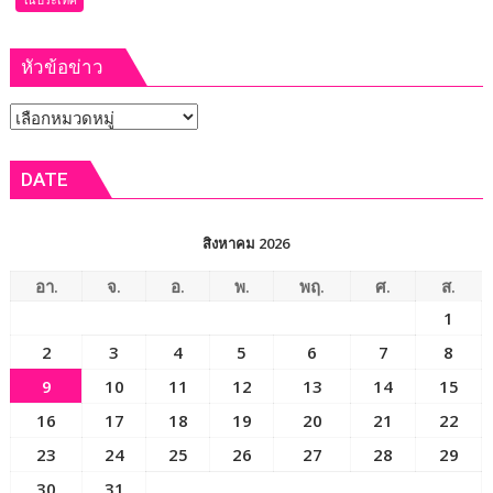
เกษตรกร
โครงการ
พร้อม
ผ่าตัด
เปิด
หัวข้อข่าว
ฟรี
งาน
12
เทศกาล
หัวข้อ
ส.ค.
กิน
ศัลย
ข่าว
เงาะ
แพทย์
DATE
เมือง
ออร์โธฯ
เลย
อาสา
ถวาย
สิงหาคม 2026
เป็น
พระ
อา.
จ.
อ.
พ.
พฤ.
ศ.
ส.
ราช
1
กุศล
2
3
4
5
6
7
8
9
10
11
12
13
14
15
16
17
18
19
20
21
22
23
24
25
26
27
28
29
30
31