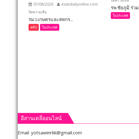
ปิดความเห็น
07/08/2026
esandailyonline.com
รพ.ชัยภูมิ ร่วมโ
รพ.ชัยภ
บน
ปิดความเห็น
ร่วม
ในประเทศ
รมว.เกษตรและสหกร...
เลย
โครงก
(ชม
คลิป
ในประเทศ
ผ่าตัด
คลิป)
ฟรี
รมว.เกษตร
12
และ
ส.ค.
สหกรณ์
ศัลย
ลงพื้น
แพทย์
ที่
ออร์โ
จังหวัด
อาสา
เลย
ถวาย
มอบ
เป็น
5
พระ
ข้อ
ราช
สั่ง
กุศล
การ
อีสานเดลี่ออนไลน์
ยก
ระดับ
Email.
yotsawinrkk@gmail.com
คุณภาพ