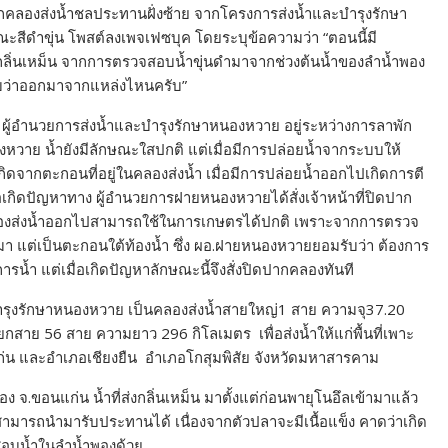
ากคลองส่งน้ำชลประทานฝั่งซ้าย จากโครงการส่งน้ำและบำรุงรักษา
ะสีดำขุ่น โพสต์ลงเพจเฟซบุค โดยระบุข้อความว่า “ตอนนี้มี
กลิ่นเหม็น จากการตรวจสอบน้ำขุ่นดำมาจากช่วงต้นน้ำของลำน้ำพอง
าบว่าออกมาจากแหล่งไหนครับ”
ล ผู้อำนวยการส่งน้ำและบำรุงรักษาหนองหวาย อยู่ระหว่างการลาพัก
งหวาย น้ำยังมีลักษณะใสปกติ แต่เมื่อมีการปล่อยน้ำจากระบบให้
ิดจากตะกอนที่อยู่ในคลองส่งน้ำ เมื่อมีการปล่อยน้ำออกไปเกิดการตี
อเกิดปัญหาทาง ผู้อำนวยการฝายหนองหวายได้สั่งเจ้าหน้าที่ปิดปาก
ลตามคลองส่งน้ำออกไปสามารถใช้ในการเกษตรได้ปกติ เพราะจากการตรวจ
 แต่เป็นตะกอนใต้ท้องน้ำ ซึ่ง ผอ.ฝายหนองหวายยอมรับว่า ต้องการ
ารน้ำ แต่เมื่อเกิดปัญหาลักษณะนี้จึงสั่งปิดปากคลองทันที
รุงรักษาหนองหวาย เป็นคลองส่งน้ำสายใหญ่1 สาย ความจุ37.20
สาย 56 สาย ความยาว 296 กิโลเมตร เพื่อส่งน้ำให้แก่พื้นที่เพาะ
่น และอำเภอเชียงยืน อำเภอโกสุมพิสัย จังหวัดมหาสารคาม
ง จ.ขอนแก่น น้ำที่ส่งกลิ่นเหม็น มาตั้งแต่ก่อนพายุโนอึลเข้ามาแล้ว
ม่สามารถนำมารับประทานได้ เนื่องจากตัวปลาจะมีเนื้อแข็ง คาดว่าเกิด
จสอบน้ำในลำน้ำพองด้วย