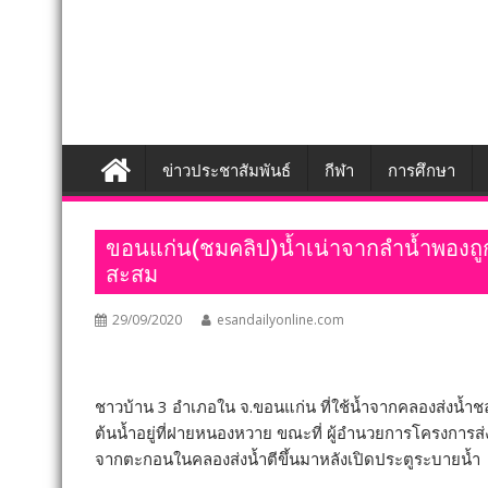
ข่าวประชาสัมพันธ์
กีฬา
การศึกษา
ขอนแก่น(ชมคลิป)น้ำเน่าจากลำน้ำพองถ
สะสม
29/09/2020
esandailyonline.com
ชาวบ้าน 3 อำเภอใน จ.ขอนแก่น ที่ใช้น้ำจากคลองส่งน้ำช
ต้นน้ำอยู่ที่ฝายหนองหวาย ขณะที่ ผู้อำนวยการโครงการส
จากตะกอนในคลองส่งน้ำตีขึ้นมาหลังเปิดประตูระบายน้ำ