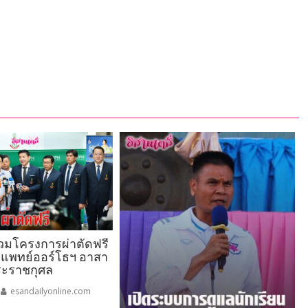
ร่วมโครงการผ่าตัดฟรี
ลยแพทย์ออร์โธฯ อาสา
ระราชกุศล
esandailyonline.com