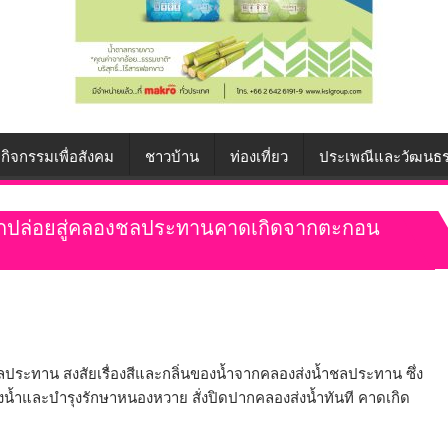
กิจกรรมเพื่อสังคม
ชาวบ้าน
ท่องเที่ยว
ประเพณีและวัฒนธ
ูกปล่อยสู่คลองชลประทานคาดเกิดจากตะกอน
ลประทาน สงสัยเรื่องสีและกลิ่นของน้ำจากคลองส่งน้ำชลประทาน ซึ่ง
่งน้ำและบำรุงรักษาหนองหวาย สั่งปิดปากคลองส่งน้ำทันที คาดเกิด