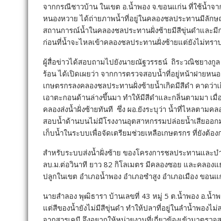
จากกรณีชาวบ้าน ในเขต อ.น้ำพอง จ.ขอนแก่น ที่ใช้น้ำจ
หนองหวาย ได้ถ่ายภาพน้ำที่อยู่ในคลองชลประทานมีลักษณ
สถานการณ์น้ำในคลองชลประทานฝั่งซ้ายมีสีขุ่นดำและมี
ก่อนที่น้ำจะไหลเข้าคลองชลประทานฝั่งซ้ายแต่ยังไม่ทร
ผู้สื่อข่าวได้สอบถามไปยังนายณัฐวรรธน์ ถิระวณิชยางกู
ร้อน ได้เปิดเผยว่า จากการตรวจสอบน้ำที่อยู่หน้าฝายหนอ
เกษตรกรลงคลองชลประทานฝั่งซ้ายน้ำเกิดมีสีดำ คาดว่าเก
เอาตะกอนด้านล่างขึ้นมา ทำให้มีสีดำและกลิ่นตามมา เมื่
คลองส่งน้ำฝั่งซ้ายทันที ซึ่ง ผอ.ยังระบุว่า น้ำที่ไห
สอบน้ำด้านบนไม่มีโรงงานอุตสาหกรรมปล่อยน้ำเสียออกมา
เก็บน้ำในระบบเพื่อจัดเตรียมช่วยเหลือเกษตรกร ที่ยังต้องก
สำหรับระบบส่งน้ำฝั่งซ้าย ของโครงการชลประทานและบำ
ลบ.ม.ต่อวินาที ยาว 82 กิโลเมตร มีคลองซอย และคลองแยก
ปลูกในเขต อำเภอน้ำพอง อำเภอซำสูง อำเภอเมือง ขอนแก
นายสำลอง พุฒิธารา บ้านเลขที่ 43 หมู่ 5 ต.น้ำพอง อ.น้ำพอ
แต่สีของน้ำยังไม่มีสีขุ่นดำ ทำให้ปลาที่อยู่ในลำน้ำพองไ
จากสารเคมี จึงอยากให้หน่วยงานที่เกี่ยวข้องเข้ามาตรว