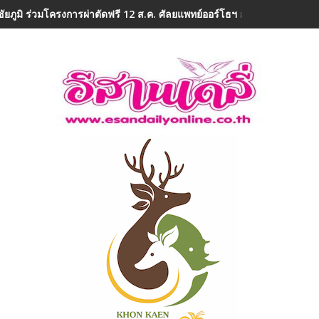
ชัยภูมิ ร่วมโครงการผ่าตัดฟรี 12 ส.ค. ศัลยแพทย์ออร์โธฯ อาสา ถวายเป็นพ