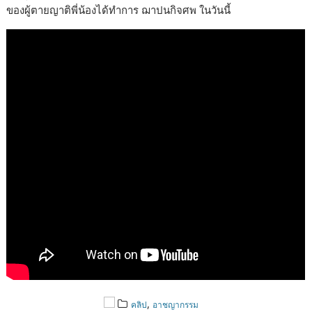
ของผู้ตายญาติพี่น้องได้ทำการ ฌาปนกิจศพ ในวันนี้
,
คลิป
อาชญากรรม