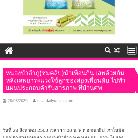
หนองบัวลำภู(ชมคลิป)นำเพื่อนกิน เสพด้วยกัน
หลังเสพยาระแวงใช้ลูกซองส่องเพื่อนดับ ไปทำ
แผนประกอบคำรับสารภาพ ที่บ้านศพ
28/08/2020
esandailyonline.com
วันที่ 28 สิงหาคม 2563 เวลา 11.00 น. พ.ต.อ.ชนาธิป ภาโนมัย
ผกก.สภ.สุวรรณคูหา จ.หนองบัวลำภู พ.ต.ท.ฐนกร ถาวะโร รอง