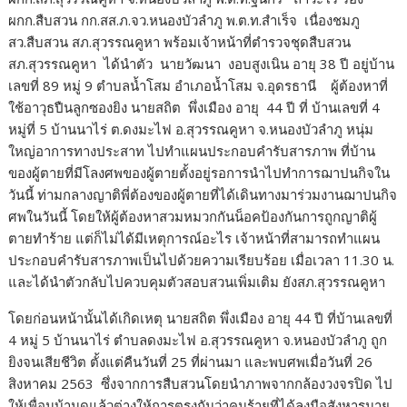
ผกก.สืบสวน กก.สส.ภ.จว.หนองบัวลำภู พ.ต.ท.สำเร็จ เนื่องชมภู
สว.สืบสวน สภ.สุวรรณคูหา พร้อมเจ้าหน้าที่ตำรวจชุดสืบสวน
สภ.สุวรรณคูหา ได้นำตัว นายวัฒนา งอบสูงเนิน อายุ 38 ปี อยู่บ้าน
เลขที่ 89 หมู่ 9 ตำบลน้ำโสม อำเภอน้ำโสม จ.อุดรธานี ผู้ต้องหาที่
ใช้อาวุธปืนลูกซองยิง นายสถิต พึ่งเมือง อายุ 44 ปี ที่ บ้านเลขที่ 4
หมู่ที่ 5 บ้านนาไร่ ต.ดงมะไฟ อ.สุวรรณคูหา จ.หนองบัวลำภู หนุ่ม
ใหญ่อาการทางประสาท ไปทำแผนประกอบคำรับสารภาพ ที่บ้าน
ของผู้ตายที่มีโลงศพของผู้ตายตั้งอยู่รอการนำไปทำการฌาปนกิจใน
วันนี้ ท่ามกลางญาติพี่ต้องของผู้ตายที่ได้เดินทางมาร่วมงานฌาปนกิจ
ศพในวันนี้ โดยให้ผู้ต้องหาสวมหมวกกันน็อคป้องกันการถูกญาติผู้
ตายทำร้าย แต่ก็ไม่ได้มีเหตุการณ์อะไร เจ้าหน้าที่สามารถทำแผน
ประกอบคำรับสารภาพเป็นไปด้วยความเรียบร้อย เมื่อเวลา 11.30 น.
และได้นำตัวกลับไปควบคุมตัวสอบสวนเพิ่มเติม ยังสภ.สุวรรณคูหา
โดยก่อนหน้านั้นได้เกิดเหตุ นายสถิต พึ่งเมือง อายุ 44 ปี ที่บ้านเลขที่
4 หมู่ 5 บ้านนาไร่ ตำบลดงมะไฟ อ.สุวรรณคูหา จ.หนองบัวลำภู ถูก
ยิงจนเสียชีวิต ตั้งแต่คืนวันที่ 25 ที่ผ่านมา และพบศพเมื่อวันที่ 26
สิงหาคม 2563 ซึ่งจากการสืบสวนโดยนำภาพจากกล้องวงจรปิด ไป
ให้เพื่อนบ้านดูแล้วต่างให้การตรงกันว่าคนร้ายที่ได้ลงมือสังหารนาย