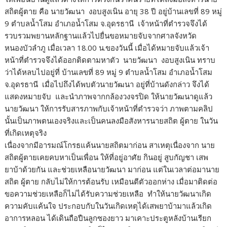
สถิตผู้ตาย คือ นายวัฒนา งอบสูงเนิน อายุ 38 ปี อยู่บ้านเลขที่ 89 หมู่
9 ตำบลน้ำโสม อำเภอน้ำโสม จ.อุดรธานี เจ้าหน้าที่ตำรวจจึงได้
รวบรวมพยานหลักฐานแล้วไปยื่นขอหมายจับจากศาลจังหวัด
หนองบัวลำภู เมื่อเวลา 18.00 น.ของวันนี้ เมื่อได้หมายจับแล้วเจ้า
หน้าที่ตำรวจจึงได้ออกติดตามหาตัว นายวัฒนา งอบสูงเนิน ทราบ
ว่าได้หลบไปอยู่ที่ บ้านเลขที่ 89 หมู่ 9 ตำบลน้ำโสม อำเภอน้ำโสม
จ.อุดรธานี เมื่อไปถึงได้พบตัวนายวัฒนา อยู่ที่บ้านดังกล่าว จึงได้
แสดงหมายจับ และนำภาพจากกล้องวงจรปิด ให้นายวัฒนาดูแล้ว
นายวัฒนา ให้การรับสารภาพกับเจ้าหน้าที่ตำรวจว่า ภาพตามคลิป
นั้นเป็นภาพตนเองจริงและเป็นคนลงมือสังหารนายสถิต ผู้ตาย ในวัน
ที่เกิดเหตุจริง
เนื่องจากมีอารมณ์โกรธแค้นนายสถิตมาก่อน สาเหตุเนื่องจาก นาย
สถิตผู้ตายเคยคบหาเป็นเพื่อน ให้ที่อยู่อาศัย กินอยู่ สูบกัญชา เสพ
ยาบ้าด้วยกัน และช่วยเหลือนายวัฒนา มาก่อน แต่ในเวลาต่อมานาย
สถิต ผู้ตาย กลับไม่ให้การต้อนรับ เหมือนตีตัวออกห่าง เมื่อมาติดต่อ
ขอความช่วยเหลือก็ไม่ได้รับความช่วยเหลือ ทำให้นายวัฒนาเกิด
ความคับแค้นใจ ประกอบกับในวันเกิดเหตุได้เสพยาบ้ามาแล้วเกิด
อาการหลอน ได้เดินถือปืนลูกซองยาว มาเคาะประตูหลังบ้านเรียก