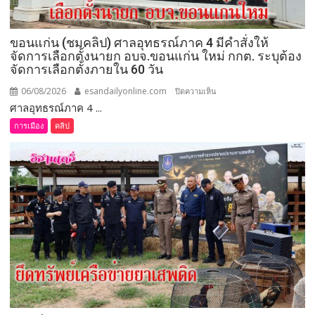
ขอนแก่น (ชมคลิป) ศาลอุทธรณ์ภาค 4 มีคำสั่งให้
จัดการเลือกตั้งนายก อบจ.ขอนแก่น ใหม่ กกต. ระบุต้อง
จัดการเลือกตั้งภายใน 60 วัน
06/08/2026
esandailyonline.com
บน
ปิดความเห็น
ศาลอุทธรณ์ภาค 4 ...
ขอนแก่น
(ชม
การเมือง
คลิป
คลิป)
ศาล
อุทธรณ์
ภาค 4 มี
คำ
สั่ง
ให้
จัดการ
เลือก
ตั้ง
นายก
อบจ.ขอนแก่น