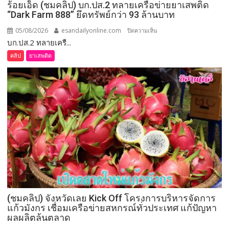
ร้อยเอ็ด (ชมคลิป) บก.ปส.2 ทลายเครือข่ายยาเสพติด
ใหม่
“Dark Farm 888” ยึดทรัพย์กว่า 93 ล้านบาท
กกต.
ระบุ
05/08/2026
esandailyonline.com
บน
ปิดความเห็น
ต้อง
บก.ปส.2 ทลายเครื...
ร้อยเอ็ด
จัดการ
(ชม
คลิป
ยาเสพติด
เลือก
คลิป)
ตั้ง
บก.ปส.2
ภายใน 60 วัน
ทลาย
เครือ
ข่าย
ยา
เสพ
ติด
“Dark
Farm
888”
ยึด
(ชมคลิป) จังหวัดเลย Kick Off โครงการบริหารจัดการ
ทรัพย์
แก้วมังกร เชื่อมเครือข่ายสหกรณ์ทั่วประเทศ แก้ปัญหา
กว่า
ผลผลิตล้นตลาด
93