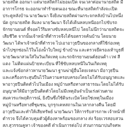
นายสถิต ออกมา แต่นายสถิตก็ไม่ยอมเปิด จนเวลาต่อมานายสถิต มี
อาการโกรธ จะออกมาทำร้ายตนเอง ขณะที่นายสถิตกำลังจะเปิด
ประตูหลังบ้าน นายวัฒนา จึงยิงนายสถิตผ่านกระจกหลังบ้านไปหนึ่ง
นัด ถูกนายสถิต ล้มลง นายวัฒนา จึงได้เดินหลบหนีออกไปขับรถ
จักรยานยนต์ ที่จอดไว้ริมทางขับหลบหนีไป โดยไม่นึกว่านายสถิตจะ
เสียชีวิต จากนั้นเจ้าหน้าที่ตำรวจจึงได้ขอตรวจค้นบ้าน โดยนาย
วัฒนา ได้พาเจ้าหน้าที่ตำรวจ ไปเอาอาวุธปืนของกลางที่ใช้ก่อเหตุ
นำไปซุกซ่อนไว้ในโอ่งน้ำใบใหญ่ ข้างบ้าน และตรวจยึดรองเท้าบูธที่
นายวัฒนาสวมใส่ในวันเกิดเหตุ และรถจักรยานยนต์ฮอนด้า เวฟ สี
แดง ไม่ติดแผ่นป้ายทะเบียน ที่ใช้ขับหลบหนีในวันเกิดเหตุ
และแจ้งข้อกล่าวหานายวัฒนา ฐานฆ่าผู้อื่นโดยเจตนา มีอาวุธปืน
และเครื่องกระสุนปืนไว้ในความครอบครองโดยไม่ได้รับอนุญาตและ
พาอาวุธปืนติดตัวไปในเมือง หมู่บ้านหรือทางสาธารณะโดยไม่ได้รับ
อนุญาตให้มีอาวุธปืนติดตัวโดยไม่มีเหตุอันจำเป็นเร่งด่วนตาม
สมควรแก่พฤติการณ์, ยิงปืนซึ่งใช้ดินระเบิดโดยใช่เหตุในเมือง
หมู่บ้านหรือทางที่ชุมชน, บุกรุกเคหสถานในเวลากลางคืน โดยมี
อาวุธปืนและทำให้เสียทรัพย์ นายวัฒนา ให้การรับสารภาพ เจ้าหน้าที่
ตำรวจ จึงได้ควบคุมตัวผู้ต้องหาพร้อมของกลาง ส่ง ร้อยเวรสอบสวน
สภ.สุวรรณคูหา เจ้าของคดี ดำเนินการต่อไป ส่วนการฌาปนกิจศพ