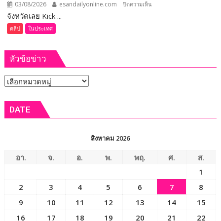
ล้าน
03/08/2026
esandailyonline.com
บน
ปิดความเห็น
บาท
จังหวัดเลย Kick ...
(ชม
คลิป)
คลิป
ในประเทศ
จังหวัด
เลย
หัวข้อข่าว
Kick
Off
หัวข้อ
โครงการ
บริหาร
ข่าว
จัดการ
DATE
แก้วมังกร
เชื่อม
เครือ
สิงหาคม 2026
ข่าย
สหกรณ์
อา.
จ.
อ.
พ.
พฤ.
ศ.
ส.
ทั่ว
1
ประเทศ
2
3
4
5
6
7
8
แก้
ปัญหา
9
10
11
12
13
14
15
ผลผลิต
16
17
18
19
20
21
22
ล้น