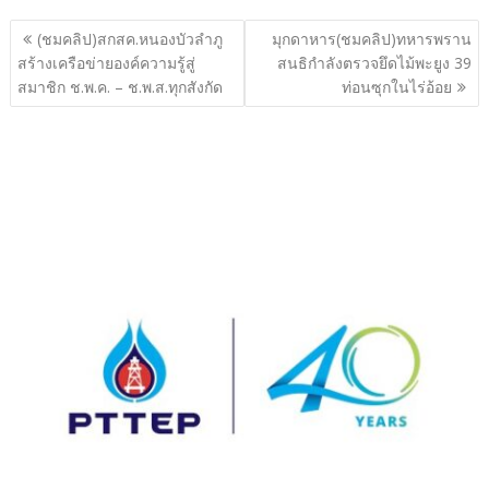
แนะแนว
(ชมคลิป)สกสค.หนองบัวลำภู
มุกดาหาร(ชมคลิป)ทหารพราน
เรื่อง
สร้างเครือข่ายองค์ความรู้สู่
สนธิกำลังตรวจยึดไม้พะยูง 39
สมาชิก ช.พ.ค. – ช.พ.ส.ทุกสังกัด
ท่อนซุกในไร่อ้อย