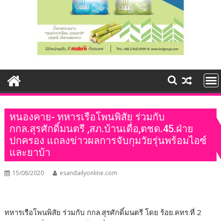
หนองคาย- ทหารเรือโพนพิสัย ร่วมกับ
กกล.สุรศักดิ์มนตรี ,สภ.บ้านเดื่อ,ตชด.45.ฝ่าย
ปกครอง แถลงข่าวผลการจับกุมวัยรุ่นพร้อมไอซ์
และยาบ้า
15/08/2020
esandailyonline.com
ทหารเรือโพนพิสัย ร่วมกับ กกล.สุรศักดิ์มนตรี โดย ร้อย.คทร.ที่ 2