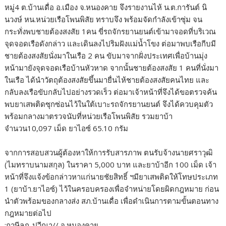
หมู่4 ต.บ้านเดื่อ อ.เมือง จ.หนองคาย จึงรายงานไห้ น.ต.การันต์ นิ
นวงษ์ หน.หน่วยเรือโพนพิสัย ทราบจึง พร้อมจัดกำลังเข้าซุ่ม จน
กระทั่งพบชายต้องสงสัย 1คน ขี่รถจักรยานยนต์เข้ามาจอดที่บริเวณ
จุดจอดเรือดังกล่าว และเดินลงไปริมฝังแม่น้ำโขง ต่อมาพบเรือกีบมี
ชายต้องสงสัยนั่งมาในเรือ 2 คน ขับมาจากฝั่งประเทศเพื่อบ้านมุ่ง
หน้ามายังจุดจอดเรือบ้านหัวหาด จากนั้นชายต้องสงสัย 1 คนที่นั่งมา
ในเรือ ได้นำวัตถุต้องสงสัยขึ้นมายื่นไห้ชายต้องสงสัยคนไทย และ
กลับลงเรือขับกลับไปอย่างรวดเร็ว ต่อมาเจ้าหน้าที่จึงได้ขอตรวจค้น
พบยาเสพติดซุกซ่อนไว้ในใต้เบาะรถจักรยานยนต์ จึงได้ควบคุมตัว
พร้อมกลางมาตรวจนับที่หน่วยเรือโพนพิสัย รวมยาบ้า
จำนวน10,097 เม็ด ยาไอซ์ 65.10 กรัม
จากการสอบสวนผู้ต้องหาให้การรับสารภาพ ตนรับจ้างนายศราวุฒิ
(ไมทราบนามสกุล) ในราคา 5,000 บาท และยาบ้าอีก 100 เม็ด เจ้า
หน้าที่จึงแจ้งข้อกล่าวหาแก่นายชัยสิทธิ์ ฯมียาเสพติดให้โทษประเภท
1 (ยาบ้า.ยาไอซ์) ไว้ในครอบครองเพื่อจำหน่ายโดยผิดกฎหมาย ก่อน
นำตัวพร้อมของกลางส่ง สภ.บ้านเดื่อ เพื่อดำเนินการตามขั้นตอนทาง
กฎหมายต่อไป
:ฤาษีลภ-ปวีณา// จ.หนองคาย