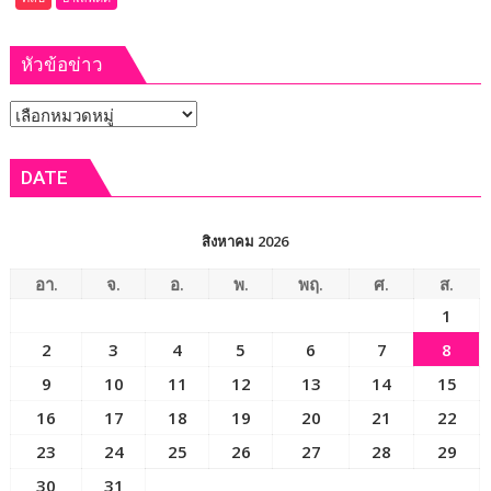
เลือก
คลิป)
ตั้ง
บก.ปส.2
ภายใน 60 วัน
หัวข้อข่าว
ทลาย
เครือ
หัวข้อ
ข่าย
ยา
ข่าว
เสพ
DATE
ติด
“Dark
Farm
สิงหาคม 2026
888”
ยึด
อา.
จ.
อ.
พ.
พฤ.
ศ.
ส.
ทรัพย์
1
กว่า
2
3
4
5
6
7
8
93
ล้าน
9
10
11
12
13
14
15
บาท
16
17
18
19
20
21
22
23
24
25
26
27
28
29
30
31