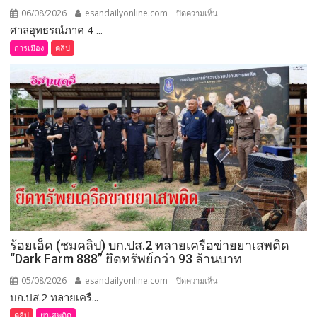
คุณภาพ
06/08/2026
esandailyonline.com
บน
ปิดความเห็น
ชีวิต
ศาลอุทธรณ์ภาค 4 ...
ขอนแก่น
เกษตรกร
(ชม
การเมือง
คลิป
พร้อม
คลิป)
เปิด
ศาล
งาน
อุทธรณ์
เทศกาล
ภาค 4 มี
กิน
คำ
เงาะ
สั่ง
เมือง
ให้
เลย
จัดการ
เลือก
ตั้ง
นายก
อบจ.ขอนแก่น
ร้อยเอ็ด (ชมคลิป) บก.ปส.2 ทลายเครือข่ายยาเสพติด
ใหม่
“Dark Farm 888” ยึดทรัพย์กว่า 93 ล้านบาท
กกต.
ระบุ
05/08/2026
esandailyonline.com
บน
ปิดความเห็น
ต้อง
บก.ปส.2 ทลายเครื...
ร้อยเอ็ด
จัดการ
(ชม
คลิป
ยาเสพติด