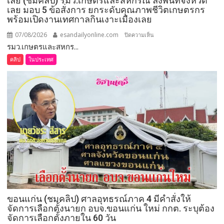
เลย (ชมคลิป) รมว.เกษตรและสหกรณ์ ลงพื้นที่จังหวัด
เลย มอบ 5 ข้อสั่งการ ยกระดับคุณภาพชีวิตเกษตรกร
พร้อมเปิดงานเทศกาลกินเงาะเมืองเลย
07/08/2026
esandailyonline.com
บน
ปิดความเห็น
รมว.เกษตรและสหกร...
เลย
(ชม
คลิป
ในประเทศ
คลิป)
รมว.เกษตร
และ
สหกรณ์
ลงพื้น
ที่
จังหวัด
เลย
มอบ
5
ข้อ
สั่ง
ขอนแก่น (ชมคลิป) ศาลอุทธรณ์ภาค 4 มีคำสั่งให้
การ
จัดการเลือกตั้งนายก อบจ.ขอนแก่น ใหม่ กกต. ระบุต้อง
ยก
จัดการเลือกตั้งภายใน 60 วัน
ระดับ