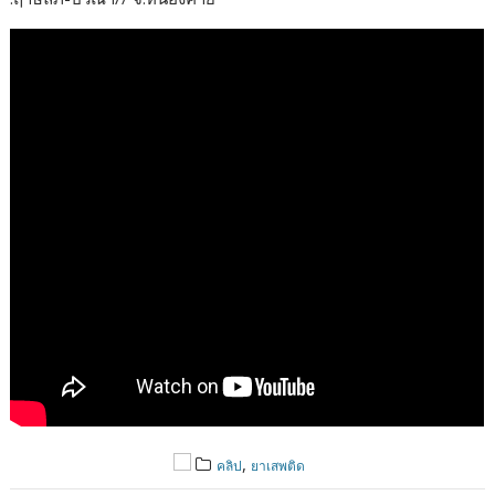
,
คลิป
ยาเสพติด