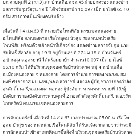
บก.ควบคุมที่ 2 (ร.13),สภ.บ้านเดื่อ,ตชด.45.ฝ่ายปกครอง แถลงข่าว
ผลการจับกุมวัยรุ่น 19 ปี ได้พร้อมยาบ้า 10,097 เม็ด ยาไอซ์ 65.10
กรัม สารภาพเป็นเพียงคนรับจ้าง
เมื่อวันที่ 14 ส.ค.63 ที่ หน่วยเรือโพนพิสัย นรข.เขตหนองคาย
อ.โพนพิสัย จ.หนองคาย เรือโทอุดม บัวสุข รอง หน.หน่วยเรือ
โพนพิสัย พร้อมด้วยเจ้าหน้าที่เกี่ยวข้อง แถลงข่าวผลการจับกุม นาย
ชัยสิทธิ์ สีลาลัย อายุ 19 ปี อยู่บ้านเลขที่ 274 ม.18 ต.บ้านจันทร์
อ.บ้านดุง จ.อุดรธานี ได้พร้อมยาบ้า จำนวน10,097 เม็ด ยาไอซ์
65.10 กรัม ได้ที่บริเวณจุดจอดเรือบ้านหัวหาด หมู่ 4 ต.บ้านเดื่อ
อ.เมืองหนองคาย จ.หนองคาย โดยการอำนวยการของ พล.ร.ต. สม
พงษ์ ศรอากาศ ผบ.นรข.,พล.ต.สวราชย์ แสงผล ผู้บัญชาการกองกำลัง
สุรศักดิ์มนตรี,พ.อ.มงคล หอทอง ผู้บังคับการกรมทหารราบที่ 13/ผู้
บังคับการกองบังคับการควบคุมที่ 2 กองกำลังสุรศักดิ์มนตรี, น.อ.วรัท
โกพลรัตน์ ผบ.นรข.เขตหนองคายการ
การจับกุมครั้งนี้ เมื่อวันที่ 14 ส.ค.63 เวลาประมาณ 05.00 น. เรือโท
อุดม บัวสุข รอง หน.หน่วยเรือโพนพิสัย ได้รับแจ้งจากสายข่าวว่าจะมี
การลักลอบนำเข้ายาเสพติดมาขึ้นฝั่งที่ บริเวณจุดจอดเรือบ้านหัวหาด