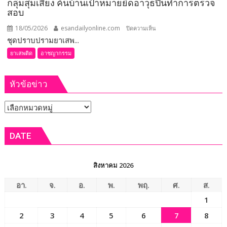
กลุ่มสุ่มเสี่ยง ค้นบ้านเป้าหมายยึดอาวุธปืนทำการตรวจ
สอบ
18/05/2026
esandailyonline.com
บน
ปิดความเห็น
ชุดปราบปรามยาเสพ...
ขอนแก่น
–
ยาเสพติด
อาชญากรรม
ชุด
ปราบ
หัวข้อข่าว
ปราม
ยา
หัวข้อ
เสพ
ติด
ข่าว
และ
DATE
อาชญากรรม
อำเภอ
น้ำพอง
สิงหาคม 2026
กวาด
บ้าน
อา.
จ.
อ.
พ.
พฤ.
ศ.
ส.
ตัว
1
เอง
2
3
4
5
6
7
8
จับ