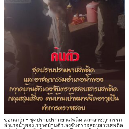
ดับ
คา
ห้อง
ทำงาน
กลาง
ศาลา
กลาง
ขอนแก่น – ชุดปราบปรามยาเสพติด และอาชญากรรม
อำเภอน้ำพอง กวาดบ้านตัวเองจับตรวจสอบสารเสพติด