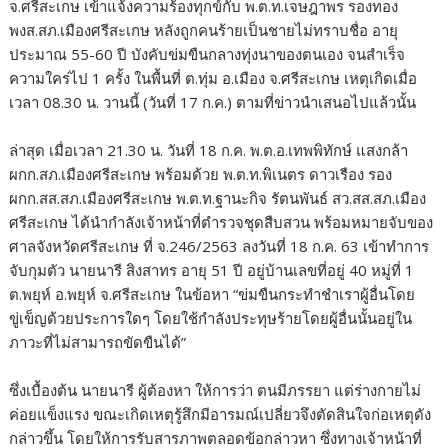
จ.ศรีสะเกษ เข้าแจ้งความร้องทุกข์กับ พ.ต.ท.เจษฎาพร รองทอง
พงส.สภ.เมืองศรีสะเกษ หลังถูกคนร้ายเป็นชายไม่ทราบชื่อ อายุ
ประมาณ 55-60 ปี บังคับข่มขืนกลางทุ่งนาของตนเอง จนสำเร็จ
ความใคร่ไป 1 ครั้ง ในพื้นที่ ต.ทุ่ม อ.เมือง จ.ศรีสะเกษ เหตุเกิดเมื่อ
เวลา 08.30 น. วานนี้ (วันที่ 17 ก.ค.) ตามที่ข่าวนำเสนอไปแล้วนั้น
ล่าสุด เมื่อเวลา 21.30 น. วันที่ 18 ก.ค. พ.ต.อ.เทพพิทักษ์ แสงกล้า
ผกก.สภ.เมืองศรีสะเกษ พร้อมด้วย พ.ต.ท.พิเนตร ดาวเรือง รอง
ผกก.สส.สภ.เมืองศรีสะเกษ พ.ต.ท.ฐานะกิจ รัตนพันธ์ สว.สส.สภ.เมือง
ศรีสะเกษ ได้นำกำลังเจ้าหน้าที่ตำรวจชุดสืบสวน พร้อมหมายจับของ
ศาลจังหวัดศรีสะเกษ ที่ จ.246/2563 ลงวันที่ 18 ก.ค. 63 เข้าทำการ
จับกุมตัว นายนารี สิงสาทร อายุ 51 ปี อยู่บ้านเลขที่อยู่ 40 หมู่ที่ 1
ต.พยุห์ อ.พยุห์ จ.ศรีสะเกษ ในข้อหา “ข่มขืนกระทำชำเราผู้อื่นโดย
ขู่เข็ญด้วยประการใดๆ โดยใช้กำลังประทุษร้ายโดยผู้อื่นนั้นอยู่ใน
ภาวะที่ไม่สามารถขัดขืนได้”
ซึ่งเบื้องต้น นายนารี ผู้ต้องหา ให้การว่า ตนมีภรรยา แต่ร่างกายไม่
ค่อยแข็งแรง ขณะเกิดเหตุรู้สึกมีอารมณ์เปลี่ยวจึงตัดสินใจก่อเหตุดัง
กล่าวขึ้น โดยให้การรับสารภาพตลอดข้อกล่าวหา ซึ่งทางเจ้าหน้าที่