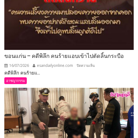
ขอนแก่น – คดีพิลึก คนร้ายแอบเข้าไปตัดลิ้นกระบือ
16/07/2026
esandailyonline.com
บน
ปิดความเห็น
คดีพิลึก คนร้ายแ...
ขอนแก่น
–
อาชญากรรม
คดี
พิลึก
คนร้าย
แอบ
เข้าไป
ตัด
ลิ้น
กระบือ