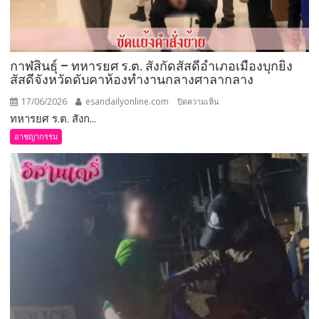
กาฬสินธุ์ – ทหารยศ ร.ต. สังกัดสัสดีอำเภอเมืองบุกยิง
สัสดีจังหวัดดับคาห้องทำงานกลางศาลากลาง
17/06/2026
esandailyonline.com
บน
ปิดความเห็น
ทหารยศ ร.ต. สังก...
กาฬสินธุ์
–
อาชญากรรม
ทหาร
ยศ
ร.ต.
สังกัด
สัสดี
อำเภอ
เมือง
บุก
ยิง
สัสดี
จังหวัด