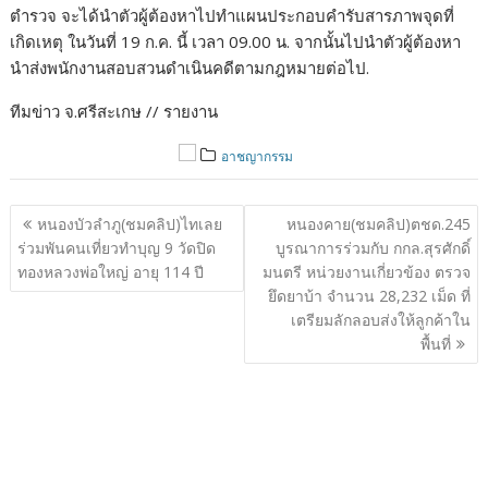
ตำรวจ จะได้นำตัวผู้ต้องหาไปทำแผนประกอบคำรับสารภาพจุดที่
เกิดเหตุ ในวันที่ 19 ก.ค. นี้ เวลา 09.00 น. จากนั้นไปนำตัวผู้ต้องหา
นำส่งพนักงานสอบสวนดำเนินคดีตามกฎหมายต่อไป.
ทีมข่าว จ.ศรีสะเกษ // รายงาน
อาชญากรรม
แนะแนว
หนองบัวลำภู(ชมคลิป)ไทเลย
หนองคาย(ชมคลิป)ตชด.245
เรื่อง
ร่วมพันคนเที่ยวทำบุญ 9 วัดปิด
บูรณาการร่วมกับ กกล.สุรศักดิ์
ทองหลวงพ่อใหญ่ อายุ 114 ปี
มนตรี หน่วยงานเกี่ยวข้อง ตรวจ
ยึดยาบ้า จำนวน 28,232 เม็ด ที่
เตรียมลักลอบส่งให้ลูกค้าใน
พื้นที่