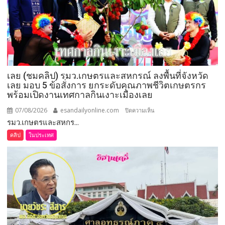
เลย (ชมคลิป) รมว.เกษตรและสหกรณ์ ลงพื้นที่จังหวัด
เลย มอบ 5 ข้อสั่งการ ยกระดับคุณภาพชีวิตเกษตรกร
พร้อมเปิดงานเทศกาลกินเงาะเมืองเลย
07/08/2026
esandailyonline.com
บน
ปิดความเห็น
รมว.เกษตรและสหกร...
เลย
(ชม
คลิป
ในประเทศ
คลิป)
รมว.เกษตร
และ
สหกรณ์
ลงพื้น
ที่
จังหวัด
เลย