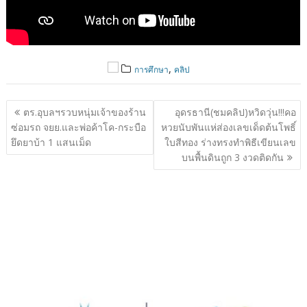
,
การศึกษา
คลิป
แนะแนว
ตร.อุบลฯรวบหนุ่มเจ้าของร้าน
อุดรธานี(ชมคลิป)หวิดวุ่น!!!คอ
เรื่อง
ซ่อมรถ จยย.และพ่อค้าโค-กระบือ
หวยนับพันแห่ส่องเลขเด็ดต้นโพธิ์
ยึดยาบ้า 1 แสนเม็ด
ใบสีทอง ร่างทรงทำพิธีเขียนเลข
บนพื้นดินถูก 3 งวดติดกัน