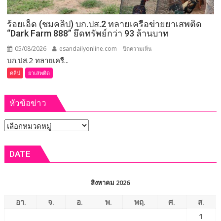
นายก
อบจ.ขอนแก่น
ร้อยเอ็ด (ชมคลิป) บก.ปส.2 ทลายเครือข่ายยาเสพติด
ใหม่
“Dark Farm 888” ยึดทรัพย์กว่า 93 ล้านบาท
กกต.
ระบุ
05/08/2026
esandailyonline.com
บน
ปิดความเห็น
ต้อง
บก.ปส.2 ทลายเครื...
ร้อยเอ็ด
จัดการ
(ชม
คลิป
ยาเสพติด
เลือก
คลิป)
ตั้ง
บก.ปส.2
ภายใน 60 วัน
หัวข้อข่าว
ทลาย
เครือ
หัวข้อ
ข่าย
ยา
ข่าว
เสพ
DATE
ติด
“Dark
Farm
สิงหาคม 2026
888”
ยึด
อา.
จ.
อ.
พ.
พฤ.
ศ.
ส.
ทรัพย์
1