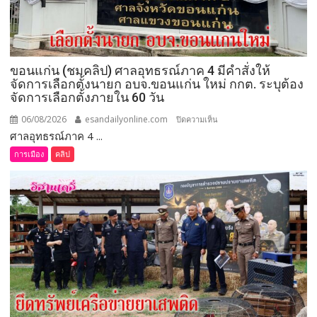
มอบ
5
ข้อ
สั่ง
ขอนแก่น (ชมคลิป) ศาลอุทธรณ์ภาค 4 มีคำสั่งให้
การ
จัดการเลือกตั้งนายก อบจ.ขอนแก่น ใหม่ กกต. ระบุต้อง
ยก
จัดการเลือกตั้งภายใน 60 วัน
ระดับ
คุณภาพ
06/08/2026
esandailyonline.com
บน
ปิดความเห็น
ชีวิต
ศาลอุทธรณ์ภาค 4 ...
ขอนแก่น
เกษตรกร
(ชม
การเมือง
คลิป
พร้อม
คลิป)
เปิด
ศาล
งาน
อุทธรณ์
เทศกาล
ภาค 4 มี
กิน
คำ
เงาะ
สั่ง
เมือง
ให้
เลย
จัดการ
เลือก
ตั้ง