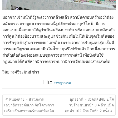
นอกจากเจ้าหน้าที่รัฐจะเร่งกวาดล้างแล้ว สถาบันครอบครัวเองก็ต้อง
หมั่นตรวจตราดูแล เพราะตอนนี้รูปลักษณ์ของบุหรี่ไฟฟ้ามีการ
ออกแบบเพื่อตบตาให้ดูว่าเป็นเครื่องประดับ หรือ ออกแบบเหมือนตัว
การ์ตูน ก็ต้องป้องปรามและดูแลช่วยกัน เพื่อไม่ให้เป็นจุดเริ่มต้นของ
การชักจูงเข้าสู่วงการของยาเสพติด เพราะจากการจับกุมล่าสุด เริ่มมี
การผสมกัญชาและเคตามีนในน้ำยาบุหรีไฟฟ้าแล้ว อีกหนึ่งมาตรการ
สำคัญคือต้องเร่งออกแบบชุดตรวจหาสารเหล่านี้ เพื่อบังคับใช้
กฎหมายได้ทันทีหากมีการตรวจพบว่ามีการเจือปนของสารเสพติด
วินัย วงศ์วีระขันธ์ ข่าว
อาชญากรรม
แนะแนว
หนองคาย – สำนักงาน
อุดรธานี – เปิดคลิปจับ 2 โจ๋
เรื่อง
เลขาธิการวุฒิสภา จัดโครงการ
รับจ้างขนยาบ้า 3.4 ล้านเม็ด
เสริมสร้างความพร้อมแก่ท้องถิ่น
มูลค่า 102 ล้านรับทำ 2 ครั้ง