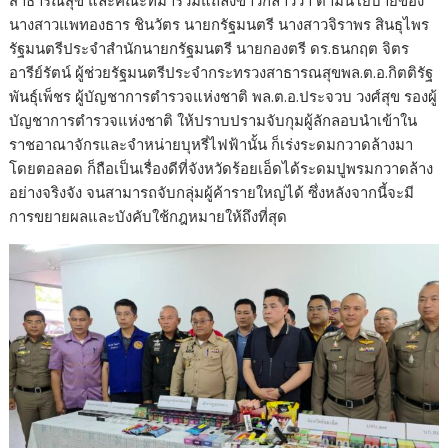
นางสาวแพทองธาร ชินวัตร นายกรัฐมนตรี นางสาวจิราพร สินธุไพร
รัฐมนตรีประจำสำนักนายกรัฐมนตรี นายกองตรี ดร.ธนกฤต จิตร
อารีย์รัตน์ ผู้ช่วยรัฐมนตรีประจำกระทรวงสาธารณสุขพล.ต.อ.กิตติรัฐ
พันธุ์เพ็ชร ผู้บัญชาการตำรวจแห่งชาติ พล.ต.อ.ประจวบ วงศ์สุข รองผู้
บัญชาการตำรวจแห่งชาติ ให้ปราบปรามจับกุมผู้ลักลอบนำเข้าใน
ราชอาณาจักรและจำหน่ายบุหรี่ไฟฟ้านั้น ก็เร่งระดมกวาดล้างมา
โดยตอลอด ก็ถือเป็นเรื่องดีที่จังหวัดร้อยเอ็ดได้ระดมปูพรมกวาดล้าง
อย่างจริงจัง จนสามารถจับกลุ่มผู้ค้ารายใหญ่ได้ ซึ่งหลังจากนี้จะมี
การขยายผลและบังคับใช้กฎหมายให้ถึงที่สุด