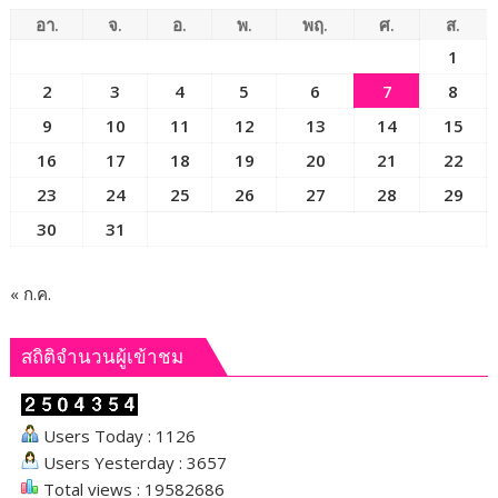
บ้าน
อา.
จ.
อ.
พ.
พฤ.
ศ.
ส.
ตัว
1
เอง
2
3
4
5
6
7
8
จับ
ตรวจ
9
10
11
12
13
14
15
สอบ
16
17
18
19
20
21
22
สาร
23
24
25
26
27
28
29
เสพ
ติด
30
31
กลุ่ม
สุ่ม
เสี่ยง
« ก.ค.
ค้น
บ้าน
สถิติจำนวนผู้เข้าชม
เป้า
หมาย
ยึด
Users Today : 1126
อาวุธ
Users Yesterday : 3657
ปืน
Total views : 19582686
ทำการ