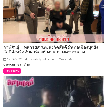
แอบ
เข้าไป
ตัด
ลิ้น
กระบือ
กาฬสินธุ์ – ทหารยศ ร.ต. สังกัดสัสดีอำเภอเมืองบุกยิง
สัสดีจังหวัดดับคาห้องทำงานกลางศาลากลาง
17/06/2026
esandailyonline.com
บน
ปิดความเห็น
ทหารยศ ร.ต. สังก...
กาฬสินธุ์
–
อาชญากรรม
ทหาร
ยศ
ร.ต.
สังกัด
สัสดี
อำเภอ
เมือง