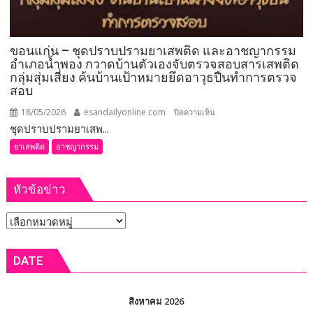
ขอนแก่น – ชุดปราบปรามยาเสพติด และอาชญากรรม
อำเภอน้ำพอง กวาดบ้านตัวเองจับตรวจสอบสารเสพติด
กลุ่มสุ่มเสี่ยง ค้นบ้านเป้าหมายยึดอาวุธปืนทำการตรวจ
สอบ
18/05/2026
esandailyonline.com
บน
ปิดความเห็น
ชุดปราบปรามยาเสพ...
ขอนแก่น
–
ยาเสพติด
อาชญากรรม
ชุด
ปราบ
หัวข้อข่าว
ปราม
ยา
หัวข้อ
เสพ
ติด
ข่าว
และ
DATE
อาชญากรรม
อำเภอ
น้ำพอง
สิงหาคม 2026
กวาด