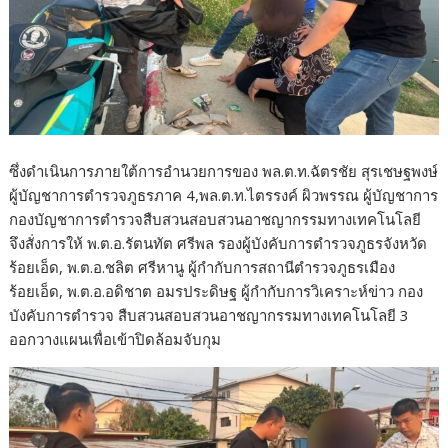
ซึ่งดำเนินการภายใต้การอำนวยการของ พล.ต.ท.ฉัตรชัย สุรเชษฐพงษ์
ผู้บัญชาการตำรวจภูธรภาค 4,พล.ต.ท.ไตรรงค์ ผิวพรรณ ผู้บัญชาการ
กองบัญชาการตำรวจสืบสวนสอบสวนอาชญากรรมทางเทคโนโลยี
จึงสั่งการให้ พ.ต.อ.รัตนทัต ศรีพล รองผู้บังคับการตำรวจภูธรจังหวัด
ร้อยเอ็ด, พ.ต.อ.ชลิต ศรีหานู ผู้กำกับการสถานีตำรวจภูธรเมือง
ร้อยเอ็ด, พ.ต.อ.อดิชาต อมรประดิษฐ ผู้กำกับการวิเคราะห์ข่าว กอง
บังคับการตำรวจ สืบสวนสอบสวนอาชญากรรมทางเทคโนโลยี 3
ออกวางแผนเพื่อเข้าปิดล้อมจับกุม