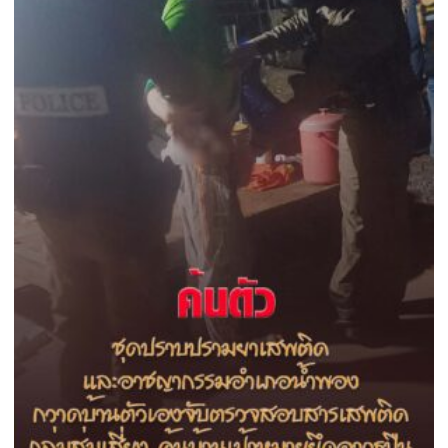
บุก
ยิง
สัสดี
จังหวัด
ดับ
คา
ห้อง
ทำงาน
กลาง
ศาลา
กลาง