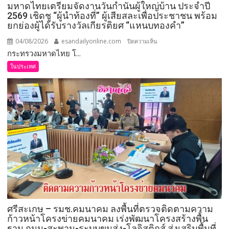
มหาดไทยเตรียมจัดงานวันกำนันผู้ใหญ่บ้าน ประจำปี
สำเร็จ
2569 เชิดชู “ผู้นำท้องที่” ผู้เสียสละเพื่อประชาชน พร้อม
เพาะ
ยกย่องผู้ได้รับรางวัลเกียรติยศ “แหนบทองคำ”
ขยาย
พันธุ์
04/08/2026
esandailyonline.com
บน
ปิดความเห็น
สัตว์
กระทรวงมหาดไทย โ...
มหาดไทย
ป่า
เตรียม
ในประเทศ
ชวนชม
จัด
ความ
งาน
น่า
วัน
รัก
กำนัน
บน
ผู้ใหญ่
สกา
บ้าน
ย
ประจำ
วอล์ก
ปี
2569
เชิดชู
“ผู้นำ
ท้อง
ศรีสะเกษ – รมช.คมนาคม ลงพื้นที่ตรวจติดตามความ
ที่”
ก้าวหน้าโครงข่ายคมนาคม เร่งพัฒนาโครงสร้างพื้น
ผู้
ฐาน ถนน-สะพาน-ระบบขนส่ง-โลจิสติกส์ ส่งเสริมพื้นที่