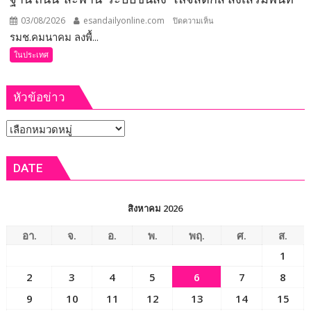
เสีย
สละ
03/08/2026
esandailyonline.com
บน
ปิดความเห็น
เพื่อ
รมช.คมนาคม ลงพื้...
ศรีสะเกษ
ประชาชน
–
ในประเทศ
พร้อม
รมช.คมนาคม
ยกย่อง
ลงพื้น
หัวข้อข่าว
ผู้
ที่
ได้
ตรวจ
หัวข้อ
รับ
ติดตาม
รางวัล
ความ
ข่าว
เกียรติยศ
ก้าวหน้า
DATE
“แหนบ
โครง
ทองคำ”
ข่าย
คมนาคม
สิงหาคม 2026
เร่ง
พัฒนา
อา.
จ.
อ.
พ.
พฤ.
ศ.
ส.
โครงสร้าง
1
พื้น
2
3
4
5
6
7
8
ฐาน
ถนน-
9
10
11
12
13
14
15
สะพาน-