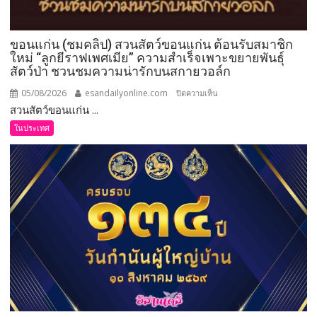
ขอนแก่น (ชมคลิป) สวนสัตว์ขอนแก่น ต้อนรับสมาชิก
ใหม่ “ลูกยีราฟเพศเมีย” ความสำเร็จเพาะขยายพันธุ์
สัตว์ป่า ชวนชมความน่ารักบนสกายวอล์ก
05/08/2026
esandailyonline.com
บน
ปิดความเห็น
สวนสัตว์ขอนแก่น ...
ขอนแก่น
(ชม
ในประเทศ
คลิป)
สวน
สัตว์
ขอนแก่น
ต้อนรับ
สมาชิก
ใหม่
“ลูก
ยีราฟ
เพศ
เมีย”
ความ