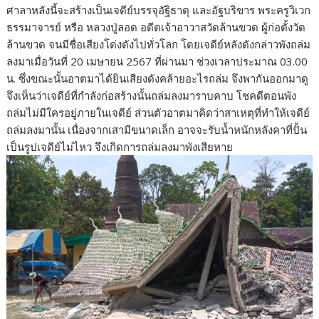
ศาลาหลังนี้จะสร้างเป็นเจดีย์บรรจุอัฐิธาตุ และอัฐบริขาร พระครูวิเวก
ธรรมาจารย์ หรือ หลวงปู่ลอด อดีตเจ้าอาวาสวัดล้านขวด ผู้ก่อตั้งวัด
ล้านขวด จนมีชื่อเสียงโด่งดังไปทั่วโลก โดยเจดีย์หลังดังกล่าวพังถล่ม
ลงมาเมื่อวันที่ 20 เมษายน 2567 ที่ผ่านมา ช่วงเวลาประมาณ 03.00
น. ซึ่งขณะนั้นอาตมาได้ยินเสียงดังคล้ายอะไรถล่ม จึงพากันออกมาดู
จึงเห็นว่าเจดีย์ที่กำลังก่อสร้างนั้นถล่มลงมาราบคาบ โชคดีตอนพัง
ถล่มไม่มีใครอยู่ภายในเจดีย์ ส่วนตัวอาตมาคิดว่าสาเหตุที่ทำให้เจดีย์
ถล่มลงมานั้น เนื่องจากเสามีขนาดเล็ก อาจจะรับน้ำหนักหลังคาที่ปั้น
เป็นรูปเจดีย์ไม่ไหว จึงเกิดการถล่มลงมาพังเสียหาย