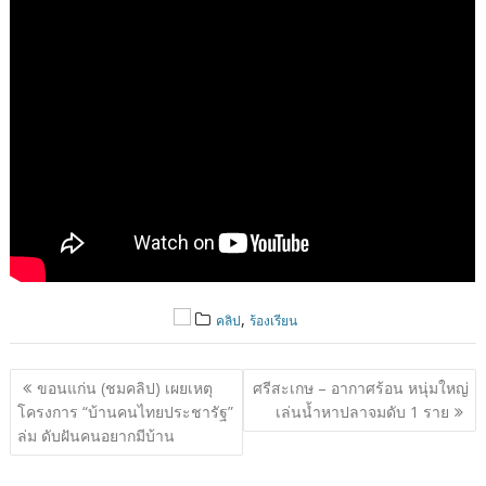
,
คลิป
ร้องเรียน
แนะแนว
ขอนแก่น (ชมคลิป) เผยเหตุ
ศรีสะเกษ – อากาศร้อน หนุ่มใหญ่
เรื่อง
โครงการ “บ้านคนไทยประชารัฐ”
เล่นน้ำหาปลาจมดับ 1 ราย
ล่ม ดับฝันคนอยากมีบ้าน