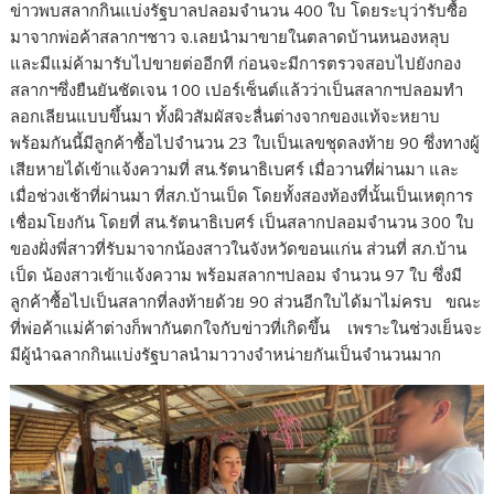
ข่าวพบสลากกินแบ่งรัฐบาลปลอมจำนวน 400 ใบ โดยระบุว่ารับซื้อ
มาจากพ่อค้าสลากฯชาว จ.เลยนำมาขายในตลาดบ้านหนองหลุบ
และมีแม่ค้ามารับไปขายต่ออีกที ก่อนจะมีการตรวจสอบไปยังกอง
สลากฯซึ่งยืนยันชัดเจน 100 เปอร์เซ็นต์แล้วว่าเป็นสลากฯปลอมทำ
ลอกเลียนแบบขึ้นมา ทั้งผิวสัมผัสจะลื่นต่างจากของแท้จะหยาบ
พร้อมกันนี้มีลูกค้าซื้อไปจำนวน 23 ใบเป็นเลขชุดลงท้าย 90 ซึ่งทางผู้
เสียหายได้เข้าแจ้งความที่ สน.รัตนาธิเบศร์ เมื่อวานที่ผ่านมา และ
เมื่อช่วงเช้าที่ผ่านมา ที่สภ.บ้านเป็ด โดยทั้งสองท้องที่นั้นเป็นเหตุการ
เชื่อมโยงกัน โดยที่ สน.รัตนาธิเบศร์ เป็นสลากปลอมจำนวน 300 ใบ
ของฝั่งพี่สาวที่รับมาจากน้องสาวในจังหวัดขอนแก่น ส่วนที่ สภ.บ้าน
เป็ด น้องสาวเข้าแจ้งความ พร้อมสลากฯปลอม จำนวน 97 ใบ ซึ่งมี
ลูกค้าซื้อไปเป็นสลากที่ลงท้ายด้วย 90 ส่วนอีกใบได้มาไม่ครบ ขณะ
ที่พ่อค้าแม่ค้าต่างก็พากันตกใจกับข่าวที่เกิดขึ้น เพราะในช่วงเย็นจะ
มีผู้นำฉลากกินแบ่งรัฐบาลนำมาวางจำหน่ายกันเป็นจำนวนมาก