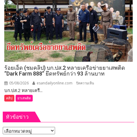
งาน
อุทธรณ์
เทศกาล
ภาค 4 มี
กิน
คำ
เงาะ
สั่ง
เมือง
ให้
เลย
จัดการ
เลือก
ตั้ง
นายก
อบจ.ขอนแก่น
ร้อยเอ็ด (ชมคลิป) บก.ปส.2 ทลายเครือข่ายยาเสพติด
ใหม่
“Dark Farm 888” ยึดทรัพย์กว่า 93 ล้านบาท
กกต.
ระบุ
05/08/2026
esandailyonline.com
บน
ปิดความเห็น
ต้อง
บก.ปส.2 ทลายเครื...
ร้อยเอ็ด
จัดการ
(ชม
คลิป
ยาเสพติด
เลือก
คลิป)
ตั้ง
บก.ปส.2
ภายใน 60 วัน
หัวข้อข่าว
ทลาย
เครือ
หัวข้อ
ข่าย
ยา