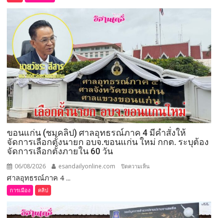
คลิป)
รมว.เกษตร
และ
สหกรณ์
ลงพื้น
ที่
จังหวัด
เลย
มอบ
5
ข้อ
สั่ง
ขอนแก่น (ชมคลิป) ศาลอุทธรณ์ภาค 4 มีคำสั่งให้
การ
จัดการเลือกตั้งนายก อบจ.ขอนแก่น ใหม่ กกต. ระบุต้อง
ยก
จัดการเลือกตั้งภายใน 60 วัน
ระดับ
คุณภาพ
06/08/2026
esandailyonline.com
บน
ปิดความเห็น
ชีวิต
ศาลอุทธรณ์ภาค 4 ...
ขอนแก่น
เกษตรกร
(ชม
การเมือง
คลิป
พร้อม
คลิป)
เปิด
ศาล