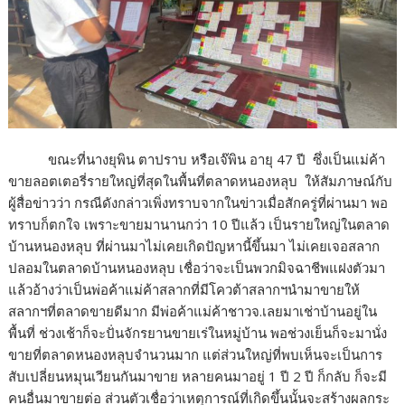
ขณะที่นางยุพิน ตาปราบ หรือเจ๊พิน อายุ 47 ปี ซึ่งเป็นแม่ค้า
ขายลอตเตอรี่รายใหญ่ที่สุดในพื้นที่ตลาดหนองหลุบ ให้สัมภาษณ์กับ
ผู้สื่อข่าวว่า กรณีดังกล่าวเพิ่งทราบจากในข่าวเมื่อสักครู่ที่ผ่านมา พอ
ทราบก็ตกใจ เพราะขายมานานกว่า 10 ปีแล้ว เป็นรายใหญ่ในตลาด
บ้านหนองหลุบ ที่ผ่านมาไม่เคยเกิดปัญหานี้ขึ้นมา ไม่เคยเจอสลาก
ปลอมในตลาดบ้านหนองหลุบ เชื่อว่าจะเป็นพวกมิจฉาชีพแฝงตัวมา
แล้วอ้างว่าเป็นพ่อค้าแม่ค้าสลากที่มีโควต้าสลากฯนำมาขายให้
สลากฯที่ตลาดขายดีมาก มีพ่อค้าแม่ค้าชาวจ.เลยมาเช่าบ้านอยู่ใน
พื้นที่ ช่วงเช้าก็จะปั่นจักรยานขายเร่ในหมู่บ้าน พอช่วงเย็นก็จะมานั่ง
ขายที่ตลาดหนองหลุบจำนวนมาก แต่ส่วนใหญ่ที่พบเห็นจะเป็นการ
สับเปลี่ยนหมุนเวียนกันมาขาย หลายคนมาอยู่ 1 ปี 2 ปี ก็กลับ ก็จะมี
คนอื่นมาขายต่อ ส่วนตัวเชื่อว่าเหตุการณ์ที่เกิดขึ้นนั้นจะสร้างผลกระ