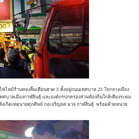
้าไฟไหม้ร้านทองลิ้มเคียนฮวด 3 ตั้งอยู่ถนนเทศบาล 23 ใจกลางเมือง
พลิงเทศบาลเมืองกาฬสินธุ์ และองค์กรปกครองส่วนท้องถิ่นใกล้เคียงระดม
หลังเกิดเหตุนายศุภศิษย์ กอเจริญยศ ผวจ.กาฬสินธุ์ พร้อมด้วยหน่วย