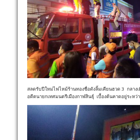
สลดรับปีใหม่ไฟไหม้ร้านทองชื่อดังลิ้มเคียนฮวด 3 กลางเมื
อดีตนายกเทศมนตรีเมืองกาฬสินธุ์ เบื้องต้นคาดอยู่ระห