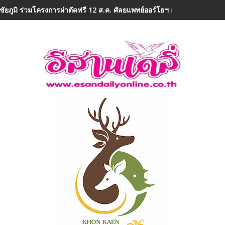
ชัยภูมิ ร่วมโครงการผ่าตัดฟรี 12 ส.ค. ศัลยแพทย์ออร์โธฯ อาสา ถวายเป็น