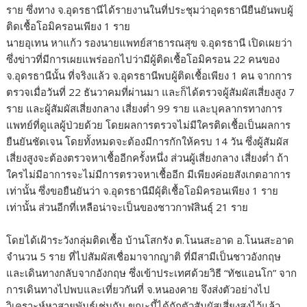
ราย ซึ่งทาง จ.อุดรธานีได้รายงานในที่ประชุมว่าอุดรธานียืนยันพบผู้
ติดเชื้อโอมิครอนเพียง 1 ราย
นายอุเทน หาแก้ว รองนายแพทย์สาธารณสุข จ.อุดรธานี เปิดเผยว่า
ซึ่งข่าวที่มีการเผยแพร่ออกไปว่ามีผู้ติดเชื้อโอมิครอน 22 คนของ
จ.อุดรธานีนั้น ที่จริงแล้ว จ.อุดรธานีพบผู้ติดเชื้อเพียง 1 คน จากการ
ตรวจเมื่อวันที่ 22 ธันวาคมที่ผ่านมา และก็ได้ตรวจผู้สัมผัสเสี่ยงสูง 7
ราย และผู้สัมผัสเสี่ยงกลาง เสี่ยงต่ำ 99 ราย และบุคลากรทางการ
แพทย์ที่ดูแลผู้ป่วยด้วย โดยผลการตรวจไม่มีใครติดเชื้อเป็นผลการ
ยืนยันชัดเจน โดยทั้งหมดจะต้องมีการกักให้ครบ 14 วัน ซึ่งผู้สัมผัส
เสี่ยงสูงจะต้องตรวจหาเชื้ออีกครั้งหนึ่ง ส่วนผู้เสี่ยงกลาง เสี่ยงต่ำ ถ้า
ใครไม่มีอาการจะไม่มีการตรวจหาเชื้ออีก มีเพียงค่อยสังเกตอาการ
เท่านั้น ซึ่งขอยืนยันว่า จ.อุดรธานีมีผุ้ติเชื้อโอมิครอนเพียง 1 ราย
เท่านั้น ส่วนอีกที่เหลือน่าจะเป็นของชาวกาฬสินธุ์ 21 ราย
โดยได้เฝ้าระวังกลุ่มติดเชื้อ บ้านโสกรัง ต.โนนสะอาด อ.โนนสะอาด
จำนวน 5 ราย ที่ไปสัมผัสเชื่อมาจากญาติ ที่มีสามีเป็นชาวอังกฤษ
และเดินทางกลับจากอังกฤษ ซึ่งเข้าประเทศด้วยวิธี “ทัชแอนโก” จาก
การเดินทางไปพบและเที่ยวกันที่ จ.หนองคาย จึงส่งตัวอย่างไป
วิเคราะห์หาสายพันธุ์เช่นกัน ขณะนี้ได้กักตัวสัมผัสเสี่ยงสูงไว้แล้ว