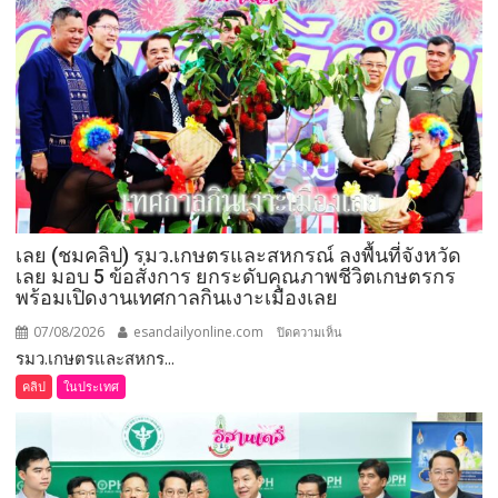
กำนัน
ผู้ใหญ่
บ้าน
ยอด
เยี่ยม
มอบ
แหนบ
ทองคำ
“รางวัล
เกียรติยศ
เลย (ชมคลิป) รมว.เกษตรและสหกรณ์ ลงพื้นที่จังหวัด
แห่ง
เลย มอบ 5 ข้อสั่งการ ยกระดับคุณภาพชีวิตเกษตรกร
การ
พร้อมเปิดงานเทศกาลกินเงาะเมืองเลย
เสีย
สละ”
07/08/2026
esandailyonline.com
บน
ปิดความเห็น
รมว.เกษตรและสหกร...
เลย
(ชม
คลิป
ในประเทศ
คลิป)
รมว.เกษตร
และ
สหกรณ์