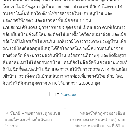
โดยเราไม่มีข้อมูลว่า ผู้เดินทางจากต่างประเทศ ที่กักตัวไม่ครบ 14
วัน เข้าในพื้นที่เท่าใด ต้องใช้การสำรวจในระดับหมู่บ้าน และ
ประกาศให้กักตัว และตรวจหาชื้อเมื่อครบ 14 วัน
นายสยาม ศิริมงคล ผู้ว่าราชการ จ.อุดรธานี เปิดเผยว่า คนที่เดินทาง
กลับเยี่ยมบ้านช่วงปีใหม่ จะต้องไม่เอาเชื้อโควิดกลับมาด้วย และเมื่อ
กลับไปก็ไม่เอาเชื่อไปเช่นกัน ปกติเรามีโครงการเคาะประตูบ้าน เพื่อ
รณรงค์ป้องกันลดอุบัติเหตุ ได้ถือโอกาสในช่วงนี้ สแกนคนที่มาจาก
ต่างจังหวัด ที่จะมารวมตัวกันที่บ้าน หรือสถานที่ต่าง ๆ และตั้งดื่มสุรา
ค้นหาคนเมาไม่ให้ออกนอกบ้าน , คนที่ยังไม่ฉีดวัคซีนครบตามเกณฑ์
ถ้าไม่ฉีดก็จะแนะนำไปฉีด และการขอให้รับการตรวจ ATK ก่อนกลับ
เข้าบ้าน รวมทั้งคนในบ้านกลับมา จากท่องเที่ยวช่วงปีใหม่ด้วย โดย
จังหวัดได้จัดหาชุดตรวจ ATK ไว้มากกว่า 20,000 ชุด
ในประเทศ
แนะแนว
ชัยภูมิ – พบซากกระดูกมนุษย์
หนองบัวลำภู-กรมอาเซียน
เรื่อง
และสิ่งของเครื่องปั้นดินเผา
กระทรวงต่างประเทศ (กต.) มอบ
โบราณ
ห้องสมุดอาเซียนแห่งที่ 60