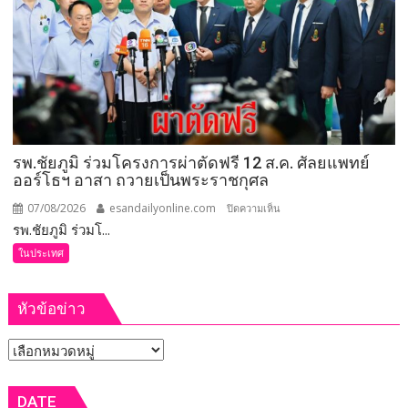
ลงพื้น
ที่
จังหวัด
เลย
มอบ
5
ข้อ
สั่ง
รพ.ชัยภูมิ ร่วมโครงการผ่าตัดฟรี 12 ส.ค. ศัลยแพทย์
การ
ออร์โธฯ อาสา ถวายเป็นพระราชกุศล
ยก
ระดับ
07/08/2026
esandailyonline.com
บน
ปิดความเห็น
คุณภาพ
รพ.ชัยภูมิ ร่วมโ...
รพ.ชัยภูมิ
ชีวิต
ร่วม
ในประเทศ
เกษตรกร
โครงการ
พร้อม
ผ่าตัด
เปิด
หัวข้อข่าว
ฟรี
งาน
12
เทศกาล
หัวข้อ
ส.ค.
กิน
ศัลย
ข่าว
เงาะ
แพทย์
DATE
เมือง
ออร์โธฯ