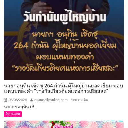
นายกอนุทิน เชิดชู 264 กำนัน ผู้ใหญ่บ้านยอดเยี่ยม มอบ
แหนบทองคำ “รางวัลเกียรติยศแห่งการเสียสละ”
08/08/2026
esandailyonline.com
บน
ปิดความเห็น
นายกฯ อนุทิน เชิ...
นายก
อนุทิน
ในประเทศ
เชิดชู
264