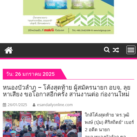
วัน:
26 มกราคม 2025
หนองบัวลำภู – โค้งสุดท้าย ผู้สมัครนายก อบจ. ลุย
หาเสียง ขอโอกาสอีกครั้ง สานงานต่อ ก่องานใหม่
26/01/2025
esandailyonline.com
ใกล้โค้งสุดท้าย ‘ดร.วุฒิ
พงษ์ (บุ๋ม) ศิริสถิตย์” เบอร์
2 อดีต นายก
อบจ.หนองบัวลำภู ขอ