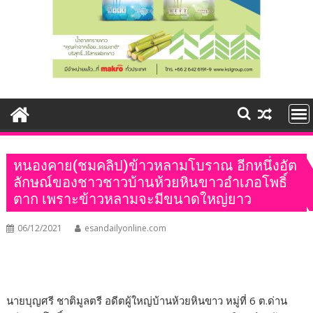
หนองคาย(ชมคลิป)ข้าวหลามโบราณ อีกหนึ่งอัต
ลักษณ์ของชาวชาวบ้านห้วยหินขาวอำเภอโพธิ์
ตาก เพราะข้าวหลามจะมีขนาดใหญ่ยาว
06/12/2021
esandailyonline.com
นายบุญศรี ชาติมูลตรี อดีตผู้ใหญ่บ้านห้วยหินขาว หมู่ที่ 6 ต.ด่าน