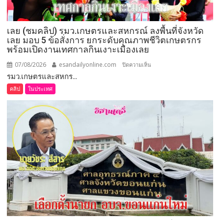
เลย (ชมคลิป) รมว.เกษตรและสหกรณ์ ลงพื้นที่จังหวัด
เลย มอบ 5 ข้อสั่งการ ยกระดับคุณภาพชีวิตเกษตรกร
พร้อมเปิดงานเทศกาลกินเงาะเมืองเลย
07/08/2026
esandailyonline.com
บน
ปิดความเห็น
รมว.เกษตรและสหกร...
เลย
(ชม
คลิป
ในประเทศ
คลิป)
รมว.เกษตร
และ
สหกรณ์
ลงพื้น
ที่
จังหวัด
เลย
มอบ
5
ข้อ
สั่ง