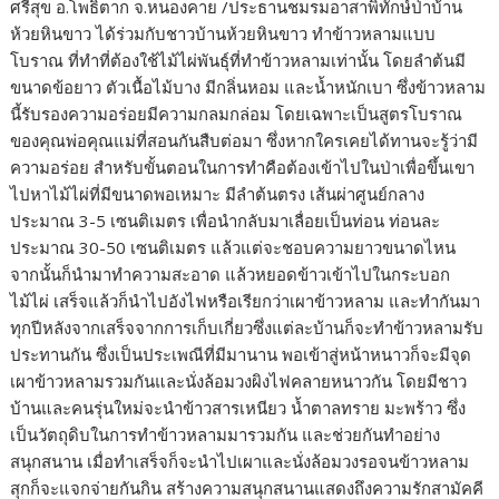
ศรีสุข อ.โพธิ์ตาก จ.หนองคาย /ประธานชมรมอาสาพิทักษ์ป่าบ้าน
ห้วยหินขาว ได้ร่วมกับชาวบ้านห้วยหินขาว ทำข้าวหลามแบบ
โบราณ ที่ทำที่ต้องใช้ไม้ไผ่พันธุ์ที่ทำข้าวหลามเท่านั้น โดยลำต้นมี
ขนาดข้อยาว ตัวเนื้อไม้บาง มีกลิ่นหอม และน้ำหนักเบา ซึ่งข้าวหลาม
นี้รับรองความอร่อยมีความกลมกล่อม โดยเฉพาะเป็นสูตรโบราณ
ของคุณพ่อคุณแม่ที่สอนกันสืบต่อมา ซึ่งหากใครเคยได้ทานจะรู้ว่ามี
ความอร่อย สำหรับขั้นตอนในการทำคือต้องเข้าไปในป่าเพื่อขึ้นเขา
ไปหาไม้ไผ่ที่มีขนาดพอเหมาะ มีลำต้นตรง เส้นผ่าศูนย์กลาง
ประมาณ 3-5 เซนติเมตร เพื่อนำกลับมาเลื่อยเป็นท่อน ท่อนละ
ประมาณ 30-50 เซนติเมตร แล้วแต่จะชอบความยาวขนาดไหน
จากนั้นก็นำมาทำความสะอาด แล้วหยอดข้าวเข้าไปในกระบอก
ไม้ไผ่ เสร็จแล้วก็นำไปอังไฟหรือเรียกว่าเผาข้าวหลาม และทำกันมา
ทุกปีหลังจากเสร็จจากการเก็บเกี่ยวซึ่งแต่ละบ้านก็จะทำข้าวหลามรับ
ประทานกัน ซึ่งเป็นประเพณีที่มีมานาน พอเข้าสู่หน้าหนาวก็จะมีจุด
เผาข้าวหลามรวมกันและนั่งล้อมวงผิงไฟคลายหนาวกัน โดยมีชาว
บ้านและคนรุ่นใหม่จะนำข้าวสารเหนียว น้ำตาลทราย มะพร้าว ซึ่ง
เป็นวัตถุดิบในการทำข้าวหลามมารวมกัน และช่วยกันทำอย่าง
สนุกสนาน เมื่อทำเสร็จก็จะนำไปเผาและนั่งล้อมวงรอจนข้าวหลาม
สุกก็จะแจกจ่ายกันกิน สร้างความสนุกสนานแสดงถึงความรักสามัคคี