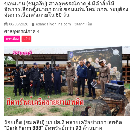
ขอนแก่น (ชมคลิป) ศาลอุทธรณ์ภาค 4 มีคำสั่งให้
การ
จัดการเลือกตั้งนายก อบจ.ขอนแก่น ใหม่ กกต. ระบุต้อง
ยก
จัดการเลือกตั้งภายใน 60 วัน
ระดับ
คุณภาพ
06/08/2026
esandailyonline.com
บน
ปิดความเห็น
ชีวิต
ศาลอุทธรณ์ภาค 4 ...
ขอนแก่น
เกษตรกร
(ชม
การเมือง
คลิป
พร้อม
คลิป)
เปิด
ศาล
งาน
อุทธรณ์
เทศกาล
ภาค 4 มี
กิน
คำ
เงาะ
สั่ง
เมือง
ให้
เลย
จัดการ
เลือก
ตั้ง
นายก
อบจ.ขอนแก่น
ร้อยเอ็ด (ชมคลิป) บก.ปส.2 ทลายเครือข่ายยาเสพติด
ใหม่
“Dark Farm 888” ยึดทรัพย์กว่า 93 ล้านบาท
กกต.