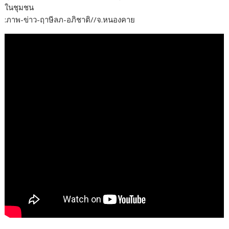
ในชุมชน
:ภาพ-ข่าว-ฤาษีลภ-อภิชาติ//จ.หนองคาย