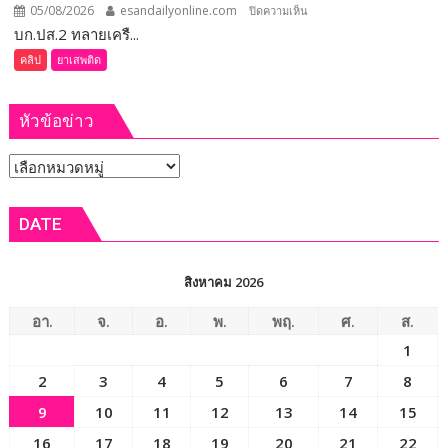
ระบุ
05/08/2026
esandailyonline.com
บน
ปิดความเห็น
ต้อง
บก.ปส.2 ทลายเครื...
ร้อยเอ็ด
จัดการ
(ชม
คลิป
ยาเสพติด
เลือก
คลิป)
ตั้ง
บก.ปส.2
ภายใน 60 วัน
หัวข้อข่าว
ทลาย
เครือ
หัวข้อ
ข่าย
ยา
ข่าว
เสพ
DATE
ติด
“Dark
Farm
สิงหาคม 2026
888”
ยึด
อา.
จ.
อ.
พ.
พฤ.
ศ.
ส.
ทรัพย์
1
กว่า
2
3
4
5
6
7
8
93
ล้าน
9
10
11
12
13
14
15
บาท
16
17
18
19
20
21
22