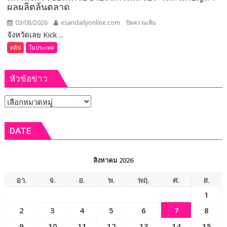
ผลผลิตล้นตลาด
93
ล้าน
03/08/2026
esandailyonline.com
บน
ปิดความเห็น
บาท
จังหวัดเลย Kick ...
(ชม
คลิป)
คลิป
ในประเทศ
จังหวัด
เลย
หัวข้อข่าว
Kick
Off
หัวข้อ
โครงการ
บริหาร
ข่าว
จัดการ
DATE
แก้วมังกร
เชื่อม
เครือ
สิงหาคม 2026
ข่าย
สหกรณ์
อา.
จ.
อ.
พ.
พฤ.
ศ.
ส.
ทั่ว
1
ประเทศ
2
3
4
5
6
7
8
แก้
ปัญหา
9
10
11
12
13
14
15