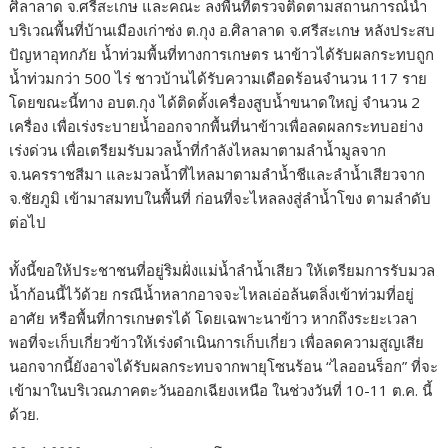
ศิลาลาด จ.ศรีสะเกษ และคณะ ลงพื้นที่ตรวจติดตามสถานการณ์น้ำ
บริเวณพื้นที่บ้านเมืองเก่าซ่ง ต.กุง อ.ศิลาลาด จ.ศรีสะเกษ หลังประสบ
ปัญหาอุทกภัย น้ำท่วมพื้นที่ทางการเกษตร นาข้าวได้รับผลกระทบถูก
น้ำท่วมกว่า 500 ไร่ ชาวบ้านได้รับความเดือดร้อนจำนวน 117 ราย
โดยขณะนี้ทาง อบต.กุง ได้ติดตั้งเครื่องสูบน้ำขนาดใหญ่ จำนวน 2
เครื่อง เพื่อเร่งระบายน้ำออกจากพื้นที่นาข้าวเพื่อลดผลกระทบอย่าง
เร่งด่วน เพื่อเตรียมรับมวลน้ำที่กำลังไหลมาตามลำน้ำมูลจาก
จ.นครราชสีมา และมวลน้ำที่ไหลมาตามลำน้ำชีและลำน้ำเสียวจาก
จ.ชัยภูมิ เข้ามาสมทบในพื้นที่ ก่อนที่จะไหลลงสู่ลำน้ำโขง ตามลำดับ
ต่อไป
ทั้งนี้ขอให้ประชาชนที่อยู่ริมฝั่งแม่น้ำลำน้ำเสียว ให้เตรียมการรับมวล
น้ำก้อนนี้ไว้ด้วย กรณีน้ำหลากอาจจะไหลเอ่อล้นตลิ่งเข้าท่วมที่อยู่
อาศัย หรือพื้นที่การเกษตรได้ โดยเฉพาะนาข้าว หากถึงระยะเวลา
พอที่จะเก็บเกี่ยวข้าวให้เร่งดำเนินการเก็บเกี่ยว เพื่อลดความสูญเสีย
นอกจากนี้ยังอาจได้รับผลกระทบจากพายุโซนร้อน “ไลออนร็อก” ที่จะ
เข้ามาในบริเวณภาคตะวันออกเฉียงเหนือ ในช่วงวันที่ 10-11 ต.ค. นี้
ด้วย.