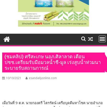
(ชมคลิป) ศรีสะเกษ นอภ.ศิลาลาด เตือน
ปชช.เตรียมรับมือมวลน้ำชี-มูล เร่งสูบน้ำท่วมนา
ระบายรับสถานการณ์
10/10/2021
esandailyonline.com
เมื่อวันที่ 9 ต.ค. นายกองตรี ไตรรัตน์ เครือบุดดีมหาโชค นายอำเภอ