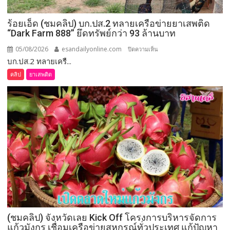
นายก
อบจ.ขอนแก่น
ร้อยเอ็ด (ชมคลิป) บก.ปส.2 ทลายเครือข่ายยาเสพติด
ใหม่
“Dark Farm 888” ยึดทรัพย์กว่า 93 ล้านบาท
กกต.
ระบุ
05/08/2026
esandailyonline.com
บน
ปิดความเห็น
ต้อง
บก.ปส.2 ทลายเครื...
ร้อยเอ็ด
จัดการ
(ชม
คลิป
ยาเสพติด
เลือก
คลิป)
ตั้ง
บก.ปส.2
ภายใน 60 วัน
ทลาย
เครือ
ข่าย
ยา
เสพ
ติด
“Dark
Farm
888”
ยึด
(ชมคลิป) จังหวัดเลย Kick Off โครงการบริหารจัดการ
ทรัพย์
แก้วมังกร เชื่อมเครือข่ายสหกรณ์ทั่วประเทศ แก้ปัญหา
กว่า