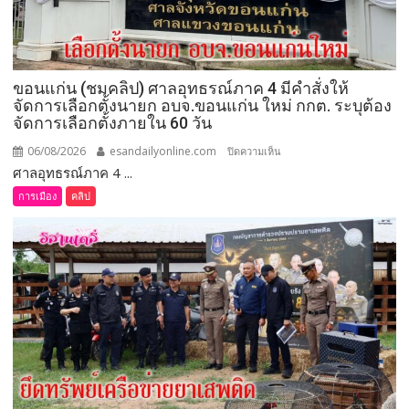
ขอนแก่น (ชมคลิป) ศาลอุทธรณ์ภาค 4 มีคำสั่งให้
จัดการเลือกตั้งนายก อบจ.ขอนแก่น ใหม่ กกต. ระบุต้อง
จัดการเลือกตั้งภายใน 60 วัน
06/08/2026
esandailyonline.com
บน
ปิดความเห็น
ศาลอุทธรณ์ภาค 4 ...
ขอนแก่น
(ชม
การเมือง
คลิป
คลิป)
ศาล
อุทธรณ์
ภาค 4 มี
คำ
สั่ง
ให้
จัดการ
เลือก
ตั้ง