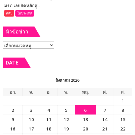
ผลผลิต
มรภ.เลยจัดหลักสู...
(ชม
ล้น
คลิป)
คลิป
ในประเทศ
ตลาด
มรภ.เลย
จัด
หัวข้อข่าว
หลักสูตร
บัณฑิต
หัวข้อ
พันธุ์
ใหม่
ข่าว
ผู้
DATE
ประกอบ
การ
SMEsเพิ่ม
สิงหาคม 2026
ประสิทธิภาพ
ธุรกิจ
อา.
จ.
อ.
พ.
พฤ.
ศ.
ส.
ด้วย
1
เทคโนโลยีAI
2
3
4
5
6
7
8
9
10
11
12
13
14
15
16
17
18
19
20
21
22