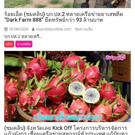
ร้อยเอ็ด (ชมคลิป) บก.ปส.2 ทลายเครือข่ายยาเสพติด
“Dark Farm 888” ยึดทรัพย์กว่า 93 ล้านบาท
05/08/2026
esandailyonline.com
บน
ปิดความเห็น
บก.ปส.2 ทลายเครื...
ร้อยเอ็ด
(ชม
คลิป
ยาเสพติด
คลิป)
บก.ปส.2
ทลาย
เครือ
ข่าย
ยา
เสพ
ติด
“Dark
Farm
888”
ยึด
(ชมคลิป) จังหวัดเลย Kick Off โครงการบริหารจัดการ
ทรัพย์
แก้วมังกร เชื่อมเครือข่ายสหกรณ์ทั่วประเทศ แก้ปัญหา
กว่า