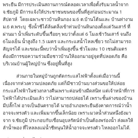
พระยืน มีการประเมินสถานการณ์ตลอดเวลาเพื่อตั้งรับมวลน้ำจาก
จ.ชัยภูมิ มีการแจ้งให้ประชาชนขนของขึ้นที่สูงก่อนประมาณ 1
สัปดาห์ โดยเฉพาะชาวบ้านหินกอง ม.6 ต.บ้านโต้นและ บ้านท่างาม
ม.6 ต.พระบุ ซึ่งน้ำชีได้ล้นตลิ่งเข้าท่วมบ้านหินกองตั้งแต่วันเสาร์ ที่
ผ่านมา น้ำเพิ่มระดับขึ้นเรื่อยๆ พบว่าตั้งแต่ 6 โมงเช้าวันเสาร์ จนถึง
6โมงเย็น น้ำสูงถึง 1.5 เมตร และกระแสน้ำไหลเชี่ยว รถไม่สามารถ
สัญจรได้ และขณะนี้พบว่าน้ำเพิ่มสูงขึ้น ชั่วโมงละ 10 เซนติเมตร
ต้องมีการขอความร่วมมือชาวบ้านให้ออกมาอยู่จุดที่ปลอดภัย คือ
บริเวณบ้านผู้ใหญ่บ้าน ซึ่งอยู่พื้นที่สูง
ส่วนภายในหมู่บ้านถูกตัดกระแสไฟฟ้าตั้งแต่เมื่อวานนี้
เนื่องจากห่วงความปลอดภัย แต่ก็มีชาวบ้านบางส่วนขอให้ปล่อย
กระแสไฟฟ้าในช่วงกลางคืนเพราะค่อนข้างมืดสนิท แต่เจ้าหน้าที่การ
ไฟฟ้าได้ประเมินแล้ว ว่าไม่สามารถปล่อยได้ เพราะชั้นล่างของบ้าน
มีปลั๊กไฟ อาจเป็นอันตรายได้ นายอำเภอพระยืนยังคาดการณ์ว่าน้ำ
อาจจะทรงตัว และเพิ่มมากขึ้นเล็กน้อย เพราะมวลน้ำส่วนหนึ่งยังมา
จาก จ.ชัยภูมิ ประกอบกับเขื่อนอุบลรัตน์จำเป็นต้องพร่องน้ำ ส่งผลให้
ลำน้ำพอง ที่ไหลลงแม่น้ำชีหนุนให้น้ำอาจจะทรงตัว ไหลออกไม่ได้.