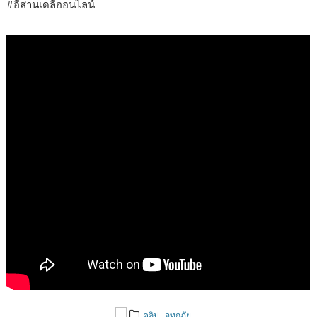
#อีสานเดลี่ออนไลน์
,
คลิป
อุทกภัย