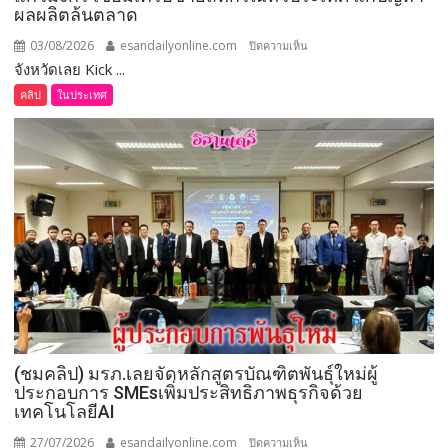
ผลผลิตล้นตลาด
93
ล้าน
03/08/2026
esandailyonline.com
บน
ปิดความเห็น
บาท
จังหวัดเลย Kick ...
(ชม
คลิป)
คลิป
ในประเทศ
จังหวัด
เลย
Kick
Off
โครงการ
บริหาร
จัดการ
แก้วมังกร
เชื่อม
เครือ
ข่าย
สหกรณ์
(ชมคลิป) มรภ.เลยจัดหลักสูตรบัณฑิตพันธุ์ใหม่ผู้
ทั่ว
ประกอบการ SMEsเพิ่มประสิทธิภาพธุรกิจด้วย
ประเทศ
เทคโนโลยีAI
แก้
ปัญหา
27/07/2026
esandailyonline.com
บน
ปิดความเห็น