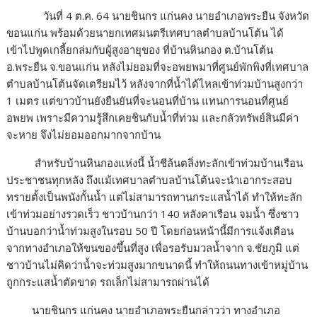
วันที่ 4 ต.ค. 64 นายชินกร แก่นคง นายอำเภอพระยืน จังหวัด
ขอนแก่น พร้อมด้วยนายกเทศมนตรีเทศบาลตำบลบ้านโต้น ได้
เข้าไปพูดเกลี้ยกล่มกับผู้สูงอายุของ ที่บ้านหินกอง ต.บ้านโต้น
อ.พระยืน จ.ขอนแก่น หลังไม่ยอมที่จะอพยพมาที่ศูนย์พักพิงที่เทศบาล
ตำบลบ้านโต้นจัดเตรียมไว้ หลังจากที่น้ำได้ไหลเข้าท่วมบ้านสูงกว่า
1 เมตร แต่ขาวบ้านยังยืนยันที่จะนอนที่บ้าน แทนการนอนที่ศูนย์
อพยพ เพราะมีความรู้สึกเคยชินกับน้ำที่ท่วม และกลัวทรัพย์สินมีค่า
จะหาย จึงไม่ยอมออกมากจากบ้าน
สำหรับบ้านหินกองแห่งนี้ น้ำชีล้นตลิ่งทะลักเข้าท่วมบ้านเรือน
ประชาชนทุกหลัง ถึงแม้เทศบาลตำบลบ้านโต้นจะนำเอากระสอบ
ทรายตั้งเป็นพนังกั้นน้ำ แต่ไม่สามารถทานกระแสน้ำได้ ทำให้ทะลัก
เข้าท่วมอย่างรวดเร็ว ชาวบ้านกว่า 140 หลังคาเรือน จมน้ำ ซึ่งชาว
บ้านบอกว่าน้ำท่วมสูงในรอบ 50 ปี โดยก่อนหน้านี้มีการแจ้งเตือน
จากทางอำเภอให้ขนของขึ้นที่สูง เพื่อรอรับมวลน้ำจาก จ.ชัยภูมิ แต่
ชาวบ้านไม่คิดว่าน้ำจะท่วมสูงมากขนาดนี้ ทำให้ถนนทางเข้าหมู่บ้าน
ถูกกระแสน้ำตัดขาด รถเล็กไม่สามารถผ่านได้
นายชินกร แก่นคง นายอำเภอพระยืนกล่าวว่า ทางอำเภอ