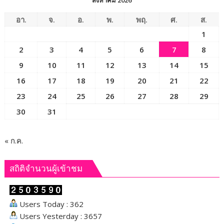
“ผู้นำ
ท้อง
อา.
จ.
อ.
พ.
พฤ.
ศ.
ส.
ที่”
1
ผู้
2
3
4
5
6
7
8
เสีย
สละ
9
10
11
12
13
14
15
เพื่อ
16
17
18
19
20
21
22
ประชาชน
23
24
25
26
27
28
29
พร้อม
ยกย่อง
30
31
ผู้
ได้
รับ
« ก.ค.
รางวัล
เกียรติยศ
สถิติจำนวนผู้เข้าชม
“แหนบ
ทองคำ”
Users Today : 362
Users Yesterday : 3657