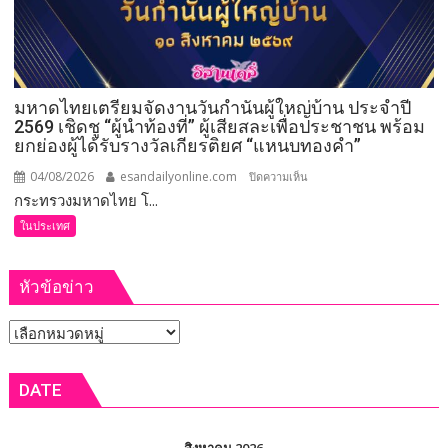
ยีราฟ
เพศ
เมีย”
ความ
มหาดไทยเตรียมจัดงานวันกำนันผู้ใหญ่บ้าน ประจำปี
สำเร็จ
2569 เชิดชู “ผู้นำท้องที่” ผู้เสียสละเพื่อประชาชน พร้อม
เพาะ
ยกย่องผู้ได้รับรางวัลเกียรติยศ “แหนบทองคำ”
ขยาย
พันธุ์
04/08/2026
esandailyonline.com
บน
ปิดความเห็น
สัตว์
กระทรวงมหาดไทย โ...
มหาดไทย
ป่า
เตรียม
ในประเทศ
ชวนชม
จัด
ความ
งาน
หัวข้อข่าว
น่า
วัน
รัก
กำนัน
หัวข้อ
บน
ผู้ใหญ่
สกา
บ้าน
ข่าว
ย
ประจำ
DATE
วอล์ก
ปี
2569
เชิดชู
สิงหาคม 2026