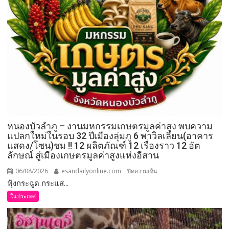
หนองบัวลำภู – งานมหกรรมเกษตรมูลค่าสูง พบความ
แปลกใหม่ในรอบ 32 ปีเมืองลุ่มภู 6 พาวิลเลียน(อาคาร
แสดง/โซน)ชม !! 12 ผลิตภัณฑ์ 12 เรื่องราว 12 อัต
ลักษณ์ สู่เมืองเกษตรมูลค่าสูงแห่งอีสาน
06/08/2026
esandailyonline.com
บน
ปิดความเห็น
ฟุ้งกระฉูด กระแส...
หนองบัวลำภู
–
ในประเทศ
งาน
มหกรรม
เกษตร