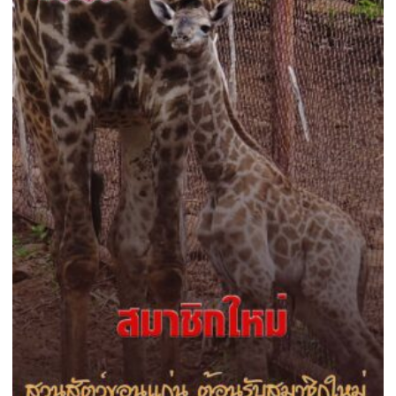
มูลค่า
สูง
พบ
ความ
แปลก
ใหม่
ใน
รอบ
32
ปี
เมือง
ลุ่ม
ภู
6
พา
วิล
เลียน(อาคาร
แสดง/
โซน)ชม
!!