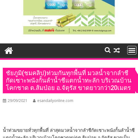
ชัยภูมิ(ชมคลิป)ท่วมกันทุกพื้นที่ มวลน้ำจากลำชี
กัดเซาะพนังกั้นลำน้ำชีแตกน้ำทะลัก บริเวณบ้าน
โคกชาด ต.ส้มป่อย อ.จัตุรัส ขาดยาวกว่า20เมตร
29/09/2021
esandailyonline.com
น้ำท่วมขยายทั่วทุกพื้นที่ ล่าสุดมวลน้ำจากลำชีกัดเซาะพนังกั้นลำน้ำชี
แตกน้ำทะลัก บริเวณบ้านโคกชาดหมู่6ต.ส้มป่อย อ.จัตุรัส ขาดเป็น