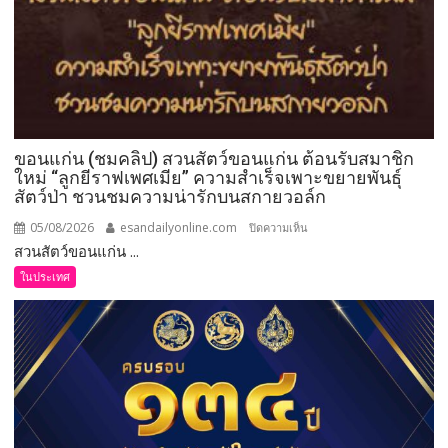
12
ผลิตภัณฑ์
12
เรื่อง
ราว
12
อัต
ขอนแก่น (ชมคลิป) สวนสัตว์ขอนแก่น ต้อนรับสมาชิก
ลักษณ์
ใหม่ “ลูกยีราฟเพศเมีย” ความสำเร็จเพาะขยายพันธุ์
สู่
สัตว์ป่า ชวนชมความน่ารักบนสกายวอล์ก
เมือง
05/08/2026
esandailyonline.com
บน
ปิดความเห็น
เกษตร
สวนสัตว์ขอนแก่น ...
ขอนแก่น
มูลค่า
(ชม
สูง
ในประเทศ
คลิป)
แห่ง
สวน
อีสาน
สัตว์
ขอนแก่น
ต้อนรับ
สมาชิก
ใหม่
“ลูก