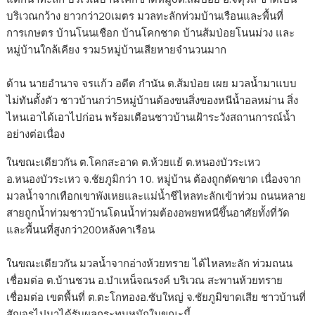
บริเวณกว้าง ยาวกว่า20เมตร มวลทะลักท่วมบ้านเรือนและพื้นที่
การเกษตร บ้านโนนเชือก บ้านโคกชาด บ้านส้มป่อยโนนม่วง และ
หมู่บ้านใกล้เคียง รวม5หมู่บ้านเสียหายจำนวนมาก
ด้าน นายอำนาจ จรแก้ว อดีต กำนัน ต.ส้มป่อย เผย มวลน้ำมาแบบ
ไม่ทันตั้งตัว ชาวบ้านกว่า5หมู่บ้านต้องขนสิ่งของหนีน้ำอลหม่าน สิ่ง
ไหนเอาได้เอาไปก่อน พร้อมเตือนชาวบ้านเฝ้าระวังสถานการณ์น้ำ
อย่างต่อเนื่อง
ในขณะเดียวกัน ต.โคกสะอาด ต.ห้วยแย้ ต.หนองบัวระเหว
อ.หนองบัวระเหว จ.ชัยภูมิกว่า 10. หมู่บ้าน ต้องถูกตัดขาด เนื่องจาก
มวลน้ำจากเทือกเขาพังเหยและแม่น้ำชีไหลทะลักเข้าท่วม ถนนหลาย
สายถูกน้ำท่วมชาวบ้านโดนน้ำท่วมต้องอพยพหนีขึ้นอาศัยทั้งที่วัด
และพื้นนที่สูงกว่า200หลังคาเรือน
ในขณะเดียวกัน มวลน้ำจากอ่างห้วยทราย ได้ไหลทะลัก ท่วมถนน
เชื่อมต่อ ต.บ้านชวน อ.บำเหน็จณรงค์ บริเวณ สะพานห้วยทราย
เชื่อมต่อ เขตพื้นที่ ต.ตะโกทองอ.ซับใหญ่ จ.ชัยภูมิขาดเสีย ชาวบ้านที่
สัญจรไปมาได้รับผลกระทบหนักในขณะนี้