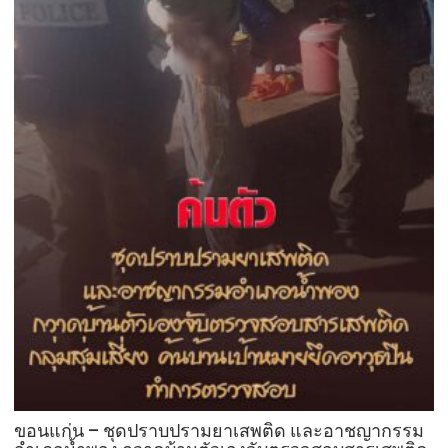
ดับ
คา
ห้อง
ทำงาน
กลาง
ศาลา
กลาง
ขอนแก่น – ชุดปราบปรามยาเสพติด และอาชญากรรม