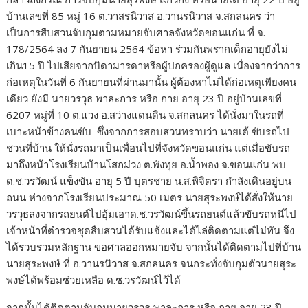
บ้านเลขที่ 85 หมู่ 16 ต.วาสรนิวาส อ.วานรนิวาส จ.สกลนคร ว่า
เป็นการสืบสวนจับกุมตามหมายจับศาลจังหวัดขอนแก่น ที่ จ.
178/2564 ลง 7 กันยายน 2564 ข้อหา ร่วมกันพรากเด็กอายุยังไม่
เกิน15 ปี ไปเสียจากบิดามารดาหรือผู้ปกครองผู้ดูแล เนื่องจากว่าการ
ก่อเหตุในวันที่ 6 กันยายนที่ผ่านมานั้น ผู้ต้องหาไม่ได้ก่อเหตุเพียงคน
เดียว ยังมี นายวรวุธ พาละการ หรือ กาย อายุ 23 ปี อยู่บ้านเลขที่
6207 หมู่ที่ 10 ต.แวง อ.สว่างแดนดิน จ.สกลนคร ได้นั่งมาในรถที่
เบาะหน้าข้างคนขับ ซึ่งจากการสอบสวนทราบว่า นายเต้ ขับรถไป
ชวนที่บ้าน ให้นั่งรถมาเป็นเพื่อนไปที่จังหวัดขอนแก่น แต่เมื่อขับรถ
มาถึงหน้าโรงเรียนบ้านโสกม่วง ต.พังทุย อ.น้ำพอง จ.ขอนแก่น พบ
ด.ช.วรวัฒน์ แข็งขัน อายุ 5 ปี บุตรชาย น.ส.พิจิตรา กำลังเดินอยู่บน
ถนน ห่างจากโรงเรียนประมาณ 50 เมตร นายสุระพงษ์ได้สั่งให้นาย
วรวุธลงจากรถยนต์ไปอุ้มเอาด.ช.วรวัฒน์ขึ้นรถยนต์แล้วขับรถหนีไป
เจ้าหน้าที่ตำรวจชุดสืบสวนได้รับแจ้งและได้ไล่ติดตามแต่ไม่ทัน จึง
ได้รวบรวมหลักฐาน ขอศาลออกหมายจับ จากนั้นได้ติดตามไปที่บ้าน
นายสุระพงษ์ ที่ อ.วานรนิวาส จ.สกลนคร จนกระทั่งจับกุมตัวนายสุระ
พงษ์ได้พร้อมช่วยเหลือ ด.ช.วรวัฒน์ไว้ได้
จากนั้นได้ติดตามจับกุมนายวรวุธ พาละการ หรือ กาย อายุ 23 ปี