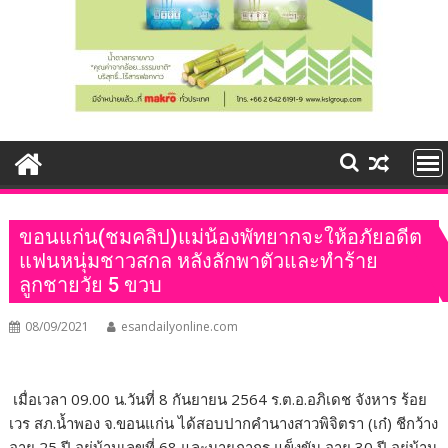
ขอนแก่น(ชมคลิป)แม่น้องพัทยากจะให้อภัยอดีต
แฟนหนุ่มชาวสกล หลังลักพาตัวและทำร้าย
ลูกชายวัย 5 ขวบ
08/09/2021
esandailyonline.com
เมื่อเวลา 09.00 น.วันที่ 8 กันยายน 2564 ร.ต.อ.อภิเดช จังหาร ร้อย
เวร สภ.น้ำพอง จ.ขอนแก่น ได้สอบปากคำนางสาวพิจิตรา (เก๋) ชีกว้าง
อายุ 25 ปี อยู่บ้านเลขที่ 68 และนายภากร แข็งขัน อายุ 30 ปี อยู่บ้าน