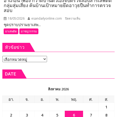
อำเภอน้ำพอง กวาดบ้านตัวเองจับตรวจสอบสารเสพติด
กลุ่มสุ่มเสี่ยง ค้นบ้านเป้าหมายยึดอาวุธปืนทำการตรวจ
สอบ
18/05/2026
esandailyonline.com
บน
ปิดความเห็น
ชุดปราบปรามยาเสพ...
ขอนแก่น
–
ยาเสพติด
อาชญากรรม
ชุด
ปราบ
หัวข้อข่าว
ปราม
ยา
หัวข้อ
เสพ
ติด
ข่าว
และ
DATE
อาชญากรรม
อำเภอ
น้ำพอง
สิงหาคม 2026
กวาด
บ้าน
อา.
จ.
อ.
พ.
พฤ.
ศ.
ส.
ตัว
1
เอง
2
3
4
5
6
7
8
จับ