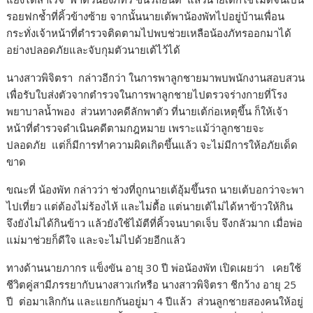
รอยฟกช้ำที่คิ้วข้างซ้าย จากนั้นนายเต้พาน้องพัทไปอยู่บ้านเพื่อน
กระทั่งเจ้าหน้าที่ตำรวจติดตามไปพบช่วยเหลือน้องภัทรออกมาได้
อย่างปลอดภัยและจับกุมตัวนายเต้ไว้ได้
นางสาวพิจิตรา กล่าวอีกว่า ในการพาลูกชายมาพบพนักงานสอบสวน
เพื่อรับใบส่งตัวจากตำรวจในการพาลูกชายไปตรวจร่างกายที่โรง
พยาบาลน้ำพอง ส่วนทางคดีลักพาตัว ที่นายเต้ก่อเหตุขึ้น ก็ให้เจ้า
หน้าที่ตำรวจดำเนินคดีตามกฎหมาย เพราะแม้ว่าลูกชายจะ
ปลอดภัย แต่ก็มีการทำความผิดเกิดขึ้นแล้ว จะไม่มีการให้อภัยเด็ด
ขาด
ขณะที่ น้องพัท กล่าวว่า ช่วงที่ถูกนายเต้อุ้มขึ้นรถ นายเต้บอกว่าจะพา
ไปเที่ยว แต่ต้องไม่ร้องไห้ และไม่ดื้อ แต่นายเต้ไม่ได้หาข้าวให้กิน
จึงยังไม่ได้กินข้าว แล้วยังใช้ไม้ตีที่คิ้วจนบาดเจ็บ จึงกลัวมาก เมื่อพ่อ
แม่มาช่วยก็ดีใจ และจะไม่ไปด้วยอีกแล้ว
ทางด้านนายภากร แข็งขัน อายุ 30 ปี พ่อน้องพัท เปิดเผยว่า เคยใช้
ชีวิตคู่สามีภรรยากับนางสาวเก๋หรือ นางสาวพิจิตรา ชีกว้าง อายุ 25
ปี ต่อมาเลิกกัน และแยกกันอยู่มา 4 ปีแล้ว ส่วนลูกชายสองคนให้อยู่