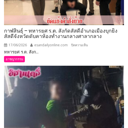
กาฬสินธุ์ – ทหารยศ ร.ต. สังกัดสัสดีอำเภอเมืองบุกยิง
สัสดีจังหวัดดับคาห้องทำงานกลางศาลากลาง
17/06/2026
esandailyonline.com
บน
ปิดความเห็น
ทหารยศ ร.ต. สังก...
กาฬสินธุ์
–
อาชญากรรม
ทหาร
ยศ
ร.ต.
สังกัด
สัสดี
อำเภอ
เมือง
บุก
ยิง
สัสดี
จังหวัด