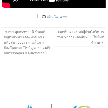
,
คลิป
ในประเทศ
แนะแนว
อบจ.อุบลราชธานี ร่วมแก้
(ชมคลิป)จ.เลย พบผู้ป่วยโควิด-19
เรื่อง
ปัญหายาเสพติดลงนาม MOU
รวม 62 รายนอกพื้นที่ 58 ในพื้นที่
สนับสนุนงบประมาณในการ
4 ราย
ป้องกันและแก้ไขปัญหายาเสพติด
กับตำรวจภูธร จ.อุบลราชธานี