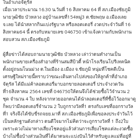
ในอำเภอจัตุรัส
เมื่อเวลาประมาณ 16.30 น.วันที่ 16 สิงหาคม 64 ที่ สภ.เมืองชัยภูมิ
นายวุฒิชัย บัวหลวง อยู่บ้านเลขที่154หมู่3 ต.ชัยพฤษ อ.เมืองเลย
จ.เลย ได้นำสลากกินแบ่งรัฐบาล หรือลอตเตอรี่ งวดประจำวันที่ 16
สิงหาคม64 นี้ ตรงกับหมายเลข 046750 เข้าแจ้งความกับพนักงาน
สอบสวน สภ.เมืองชัยภูมิ
ผู้สื่อข่าวได้สอบถามนายวุฒิชัย บัวหลวง เล่าว่าตนทำงานเป็น
พนักงานขายเครื่องสำอางที่ร้านสมสีบิวตี้ หน้าโรงเรียนโปรีเทคนิค
ตั้งอยู่ถนนโนนม่วง ต.ในเมือง อ.เมือง จ.ชัยภูมิ หนุ่มที่โชคดีเป็น
เศรษฐีใหม่รายนี้ทราบว่าขณะเดินทางไปส่งของให้ลูกค้าที่อำเภอ
จัตุรัส ได้มีแม่ค้าลอตเตอรี่มาบอกขายลอตเตอรี่ ประจำงวดวัน
ที่16สิงหาคม 2564 เลขที่ 046750ให้ตนจึงได้ช่วยซื้อไว้จำนวน 2
ชุด จำนวน 4 ใบ หลังจากหวยออกตนได้นำลอตเตอรี่ที่ซื้อไว้ออกมาดู
ก็พบว่ามีลอตเตอรี่จำนวน 2 ใบถูกรางวัลที่1 ตรงกับเลขที่ออกรางวัล
ที่1 จริงจึงได้ขับขี่รถจยย.มาที่ สภ.เมืองชัยภูมิเพื่อขอลงประจำวันไว้
เป็นหลักฐานดังกล่าว ตนดีใจมากไม่คิดว่าจะถูกรางวัลที่ 1 ถึง2ใบ
เพราะดวงไม่มาทางเสี่ยงโชคอยู่แล้วส่วนการเสี่ยงโชคแต่ละงวดซื้อ
บ้างไม่ซื้อบ้างส่วนเงินที่ได้มาตนจะแบ่งปันไว้สำหรับดูแลแม่ที่อยู่ที่