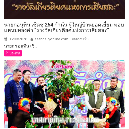
นายกอนุทิน เชิดชู 264 กำนัน ผู้ใหญ่บ้านยอดเยี่ยม มอบ
แหนบทองคำ “รางวัลเกียรติยศแห่งการเสียสละ”
08/08/2026
esandailyonline.com
บน
ปิดความเห็น
นายกฯ อนุทิน เชิ...
นายก
อนุทิน
ในประเทศ
เชิดชู
264
กำนัน
ผู้ใหญ่
บ้าน
ยอด
เยี่ยม
มอบ
แหนบ
ทองคำ
“รางวัล
เกียรติยศ