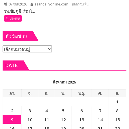
ระดับ
07/08/2026
esandailyonline.com
บน
ปิดความเห็น
คุณภาพ
รพ.ชัยภูมิ ร่วมโ...
รพ.ชัยภูมิ
ชีวิต
ร่วม
ในประเทศ
เกษตรกร
โครงการ
พร้อม
ผ่าตัด
เปิด
หัวข้อข่าว
ฟรี
งาน
12
เทศกาล
หัวข้อ
ส.ค.
กิน
ศัลย
ข่าว
เงาะ
แพทย์
DATE
เมือง
ออร์โธฯ
เลย
อาสา
ถวาย
สิงหาคม 2026
เป็น
พระ
อา.
จ.
อ.
พ.
พฤ.
ศ.
ส.
ราช
1
กุศล
2
3
4
5
6
7
8
9
10
11
12
13
14
15
16
17
18
19
20
21
22