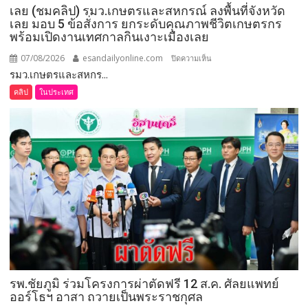
เลย (ชมคลิป) รมว.เกษตรและสหกรณ์ ลงพื้นที่จังหวัด
แห่ง
เลย มอบ 5 ข้อสั่งการ ยกระดับคุณภาพชีวิตเกษตรกร
การ
พร้อมเปิดงานเทศกาลกินเงาะเมืองเลย
เสีย
สละ”
07/08/2026
esandailyonline.com
บน
ปิดความเห็น
รมว.เกษตรและสหกร...
เลย
(ชม
คลิป
ในประเทศ
คลิป)
รมว.เกษตร
และ
สหกรณ์
ลงพื้น
ที่
จังหวัด
เลย
มอบ
5
ข้อ
สั่ง
รพ.ชัยภูมิ ร่วมโครงการผ่าตัดฟรี 12 ส.ค. ศัลยแพทย์
การ
ออร์โธฯ อาสา ถวายเป็นพระราชกุศล
ยก