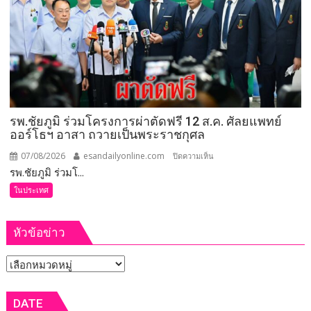
ที่
จังหวัด
เลย
มอบ
5
ข้อ
สั่ง
รพ.ชัยภูมิ ร่วมโครงการผ่าตัดฟรี 12 ส.ค. ศัลยแพทย์
การ
ออร์โธฯ อาสา ถวายเป็นพระราชกุศล
ยก
ระดับ
07/08/2026
esandailyonline.com
บน
ปิดความเห็น
คุณภาพ
รพ.ชัยภูมิ ร่วมโ...
รพ.ชัยภูมิ
ชีวิต
ร่วม
ในประเทศ
เกษตรกร
โครงการ
พร้อม
ผ่าตัด
เปิด
หัวข้อข่าว
ฟรี
งาน
12
เทศกาล
หัวข้อ
ส.ค.
กิน
ศัลย
ข่าว
เงาะ
แพทย์
DATE
เมือง
ออร์โธฯ