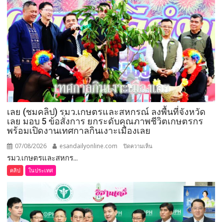
กำนัน
ผู้ใหญ่
บ้าน
ยอด
เยี่ยม
มอบ
แหนบ
ทองคำ
“รางวัล
เกียรติยศ
เลย (ชมคลิป) รมว.เกษตรและสหกรณ์ ลงพื้นที่จังหวัด
แห่ง
เลย มอบ 5 ข้อสั่งการ ยกระดับคุณภาพชีวิตเกษตรกร
การ
พร้อมเปิดงานเทศกาลกินเงาะเมืองเลย
เสีย
สละ”
07/08/2026
esandailyonline.com
บน
ปิดความเห็น
รมว.เกษตรและสหกร...
เลย
(ชม
คลิป
ในประเทศ
คลิป)
รมว.เกษตร
และ
สหกรณ์
ลงพื้น