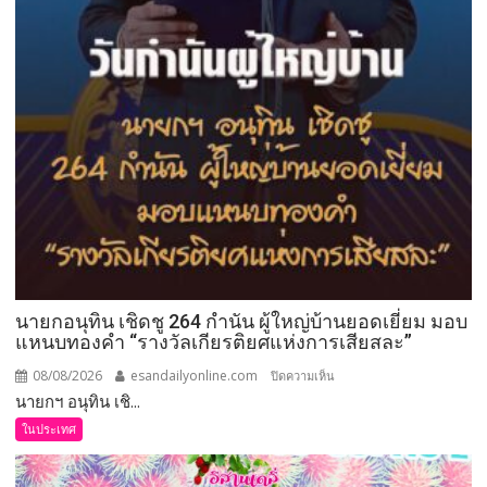
นายกอนุทิน เชิดชู 264 กำนัน ผู้ใหญ่บ้านยอดเยี่ยม มอบ
แหนบทองคำ “รางวัลเกียรติยศแห่งการเสียสละ”
08/08/2026
esandailyonline.com
บน
ปิดความเห็น
นายกฯ อนุทิน เชิ...
นายก
อนุทิน
ในประเทศ
เชิดชู
264