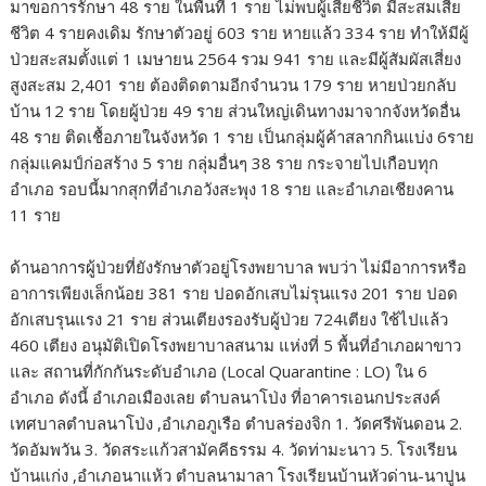
มาขอการรักษา 48 ราย ในพื้นที่ 1 ราย ไม่พบผู้เสียชีวิต มีสะสมเสีย
ชีวิต 4 รายคงเดิม รักษาตัวอยู่ 603 ราย หายแล้ว 334 ราย ทำให้มีผู้
ป่วยสะสมตั้งแต่ 1 เมษายน 2564 รวม 941 ราย และมีผู้สัมผัสเสี่ยง
สูงสะสม 2,401 ราย ต้องติดตามอีกจำนวน 179 ราย หายป่วยกลับ
บ้าน 12 ราย โดยผู้ป่วย 49 ราย ส่วนใหญ่เดินทางมาจากจังหวัดอื่น
48 ราย ติดเชื้อภายในจังหวัด 1 ราย เป็นกลุ่มผู้ค้าสลากกินแบ่ง 6ราย
กลุ่มแคมป์ก่อสร้าง 5 ราย กลุ่มอื่นๆ 38 ราย กระจายไปเกือบทุก
อำเภอ รอบนี้มากสุกที่อำเภอวังสะพุง 18 ราย และอำเภอเชียงคาน
11 ราย
ด้านอาการผู้ป่วยที่ยังรักษาตัวอยู่โรงพยาบาล พบว่า ไม่มีอาการหรือ
อาการเพียงเล็กน้อย 381 ราย ปอดอักเสบไม่รุนแรง 201 ราย ปอด
อักเสบรุนแรง 21 ราย ส่วนเตียงรองรับผู้ป่วย 724เตียง ใช้ไปแล้ว
460 เตียง อนุมัติเปิดโรงพยาบาลสนาม แห่งที่ 5 พื้นที่อำเภอผาขาว
และ สถานที่กักกันระดับอำเภอ (Local Quarantine : LO) ใน 6
อำเภอ ดังนี้ อำเภอเมืองเลย ตำบลนาโป่ง ที่อาคารเอนกประสงค์
เทศบาลตำบลนาโป่ง ,อำเภอภูเรือ ตำบลร่องจิก 1. วัดศรีพันดอน 2.
วัดอัมพวัน 3. วัดสระแก้วสามัคคีธรรม 4. วัดท่ามะนาว 5. โรงเรียน
บ้านแก่ง ,อำเภอนาแห้ว ตำบลนามาลา โรงเรียนบ้านหัวด่าน-นาปูน