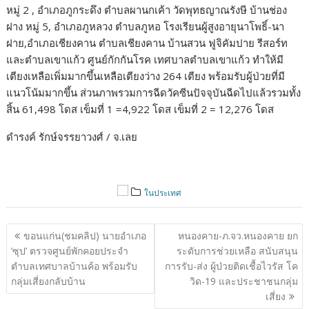
หมู่ 2 , อำเภอภูกระดึง ตำบลผานกเค้า วัดพุทธญาณรังษี บ้านช่อง
ฝาง หมู่ 5, อำเภอภูหลวง ตำบลภูหอ โรงเรียนผู้สูงอายุนาโพธิ์-นา
ฝาย,อำเภอเชียงคาน ตำบลเชียงคาน บ้านสวน ฟูจิคัมปาย รีสอร์ท
และตำบลเขาแก้ว ศูนย์กักกันโรค เทศบาลตำบลเขาแก้ว ทำให้มี
เตียงเหลือเพิ่มมากขึ้นเหลือเตียงว่าง 264 เตียง พร้อมรับผู้ป่วยที่มี
แนวโน้มมากขึ้น ส่วนภาพรวมการฉีดวัคซีนปัจจุบันฉีดไปแล้วรวมทั้ง
สิ้น 61,498 โดส เข็มที่ 1 =4,922 โดส เข็มที่ 2 = 12,276 โดส
ดำรงค์ รักษ์จรรยาวงศ์ / จ.เลย
ในประเทศ
แนะแนว
ขอนแก่น(ชมคลิป) นายอำเภอ
หนองคาย-ภ.จว.หนองคาย ยก
เรื่อง
‘ซุป’ ตรวจศูนย์พักคอยประจำ
ระดับการช่วยเหลือ สนับสนุน
ตำบลเทศบาลบ้านค้อ พร้อมรับ
การรับ-ส่ง ผู้ป่วยติดเชื้อไวรัส โค
กลุ่มเสี่ยงกลับบ้าน
วิด-19 และประชาชนกลุ่ม
เสี่ยง