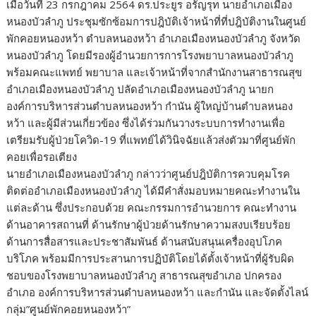
เมื่อวันที่ 23 กรกฎาคม 2564 ดร.ประยูร อรัญรุท นายอำเภอเมือง
หนองบัวลำภู ประชุมซักซ้อมการปฎิบัติเจ้าหน้าที่ที่ปฎิบัติงานในศูนย์
พักคอยหนองหว้า ตำบลหนองหว้า อำเภอเมืองหนองบัวลำภู จังหวัด
หนองบัวลำภู โดยมีรองผู้อำนวยการการโรงพยาบาลหนองบัวลำภู
พร้อมคณะแพทย์ พยาบาล และเจ้าหน้าที่จากสำนักงานสาธารณสุข
อำเภอเมืองหนองบัวลำภู ปลัดอำเภอเมืองหนองบัวลำภู นายก
องค์การบริหารส่วนตำบลหนองหว้า กำนัน ผู้ใหญ่บ้านตำบลหนอง
หว้า และผู้มีส่วนเกี่ยวข้อง ซึ่งได้ร่วมกันวางระบบการทำงานเพื่อ
เตรียมรับผู้ป่วยโควิด-19 ที่แพทย์ได้วินิจฉัยแล้วส่งตัวมาที่ศูนย์พัก
คอยเพื่อรอเตียง
นายอำเภอเมืองหนองบัวลำภู กล่าวว่าศูนย์ปฎิบัติการควบคุมโรค
ติดต่ออำเภอเมืองหนองบัวลำภู ได้มีคำสั่งมอบหมายคณะทำงานใน
แต่ละด้าน ซึ่งประกอบด้วย คณะกรรมการอำนวยการ คณะทำงาน
ด้านอาคารสถานที่ ด้านรักษาผู้ป่วยด้านรักษาความสงบเรียบร้อย
ด้านการสื่อสารและประชาสัมพันธ์ ด้านสนับสนุนเครื่องอุปโภค
บริโภค พร้อมมีการประสานการปฏิบัติโดยได้ตั้งเจ้าหน้าที่ผู้รับผิด
ชอบของโรงพยาบาลหนองบัวลำภู สาธารณสุขอำเภอ ปกครอง
อำเภอ องค์การบริหารส่วนตำบลหนองหว้า และกำนัน และจัดตั้งไลน์
กลุ่ม”ศูนย์พักคอยหนองหว้า”