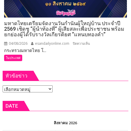
เพศ
เมีย”
ความ
มหาดไทยเตรียมจัดงานวันกำนันผู้ใหญ่บ้าน ประจำปี
สำเร็จ
2569 เชิดชู “ผู้นำท้องที่” ผู้เสียสละเพื่อประชาชน พร้อม
เพาะ
ยกย่องผู้ได้รับรางวัลเกียรติยศ “แหนบทองคำ”
ขยาย
พันธุ์
04/08/2026
esandailyonline.com
บน
ปิดความเห็น
สัตว์
กระทรวงมหาดไทย โ...
มหาดไทย
ป่า
เตรียม
ในประเทศ
ชวนชม
จัด
ความ
งาน
หัวข้อข่าว
น่า
วัน
รัก
กำนัน
หัวข้อ
บน
ผู้ใหญ่
สกา
บ้าน
ข่าว
ย
ประจำ
DATE
วอล์ก
ปี
2569
เชิดชู
สิงหาคม 2026
“ผู้นำ