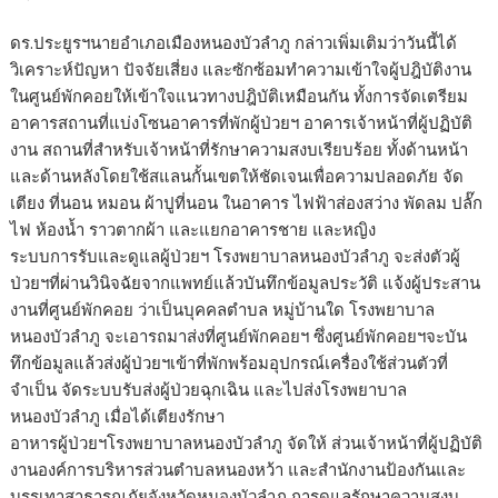
ดร.ประยูรฯนายอำเภอเมืองหนองบัวลำภู กล่าวเพิ่มเติมว่าวันนี้ได้
วิเคราะห์ปัญหา ปัจจัยเสี่ยง และซักซ้อมทำความเข้าใจผู้ปฎิบัติงาน
ในศูนย์พักคอยให้เข้าใจแนวทางปฎิบัติเหมือนกัน ทั้งการจัดเตรียม
อาคารสถานที่แบ่งโซนอาคารที่พักผู้ป่วยฯ อาคารเจ้าหน้าที่ผู้ปฏิบัติ
งาน สถานที่สำหรับเจ้าหน้าที่รักษาความสงบเรียบร้อย ทั้งด้านหน้า
และด้านหลังโดยใช้สแลนกั้นเขตให้ชัดเจนเพื่อความปลอดภัย จัด
เตียง ที่นอน หมอน ผ้าปูที่นอน ในอาคาร ไฟฟ้าส่องสว่าง พัดลม ปลั๊ก
ไฟ ห้องน้ำ ราวตากผ้า และแยกอาคารชาย และหญิง
ระบบการรับและดูแลผู้ป่วยฯ โรงพยาบาลหนองบัวลำภู จะส่งตัวผู้
ป่วยฯที่ผ่านวินิจฉัยจากแพทย์แล้วบันทึกข้อมูลประวัติ แจ้งผู้ประสาน
งานที่ศูนย์พักคอย ว่าเป็นบุคคลตำบล หมู่บ้านใด โรงพยาบาล
หนองบัวลำภู จะเอารถมาส่งที่ศูนย์พักคอยฯ ซึ่งศูนย์พักคอยฯจะบัน
ทึกข้อมูลแล้วส่งผู้ป่วยฯเข้าที่พักพร้อมอุปกรณ์เครื่องใช้ส่วนตัวที่
จำเป็น จัดระบบรับส่งผู้ป่วยฉุกเฉิน และไปส่งโรงพยาบาล
หนองบัวลำภู เมื่อได้เตียงรักษา
อาหารผู้ป่วยฯโรงพยาบาลหนองบัวลำภู จัดให้ ส่วนเจ้าหน้าที่ผู้ปฏิบัติ
งานองค์การบริหารส่วนตำบลหนองหว้า และสำนักงานป้องกันและ
บรรเทาสาธารณภัยจังหวัดหนองบัวลำภู การดูแลรักษาความสงบ