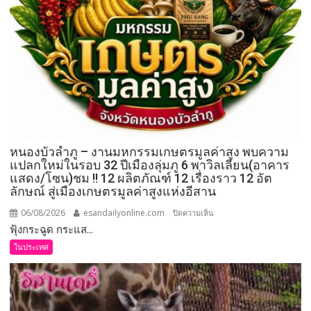
หนองบัวลำภู – งานมหกรรมเกษตรมูลค่าสูง พบความ
แปลกใหม่ในรอบ 32 ปีเมืองลุ่มภู 6 พาวิลเลียน(อาคาร
แสดง/โซน)ชม !! 12 ผลิตภัณฑ์ 12 เรื่องราว 12 อัต
ลักษณ์ สู่เมืองเกษตรมูลค่าสูงแห่งอีสาน
06/08/2026
esandailyonline.com
บน
ปิดความเห็น
ฟุ้งกระฉูด กระแส...
หนองบัวลำภู
–
ในประเทศ
งาน
มหกรรม
เกษตร
มูลค่า