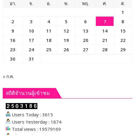
ท้อง
อา.
จ.
อ.
พ.
พฤ.
ศ.
ส.
ที่”
1
ผู้
2
3
4
5
6
7
8
เสีย
สละ
9
10
11
12
13
14
15
เพื่อ
16
17
18
19
20
21
22
ประชาชน
23
24
25
26
27
28
29
พร้อม
ยกย่อง
30
31
ผู้
ได้
รับ
« ก.ค.
รางวัล
เกียรติยศ
สถิติจำนวนผู้เข้าชม
“แหนบ
ทองคำ”
Users Today : 3615
Users Yesterday : 1874
Total views : 19579169