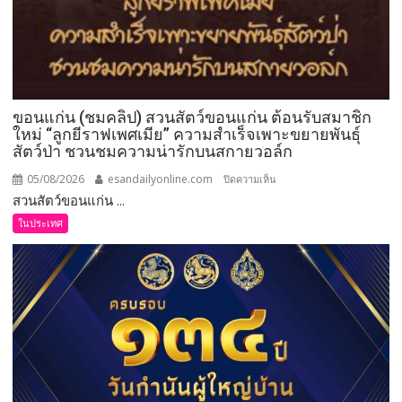
ผลิตภัณฑ์
12
เรื่อง
ราว
12
อัต
ขอนแก่น (ชมคลิป) สวนสัตว์ขอนแก่น ต้อนรับสมาชิก
ลักษณ์
ใหม่ “ลูกยีราฟเพศเมีย” ความสำเร็จเพาะขยายพันธุ์
สู่
สัตว์ป่า ชวนชมความน่ารักบนสกายวอล์ก
เมือง
05/08/2026
esandailyonline.com
บน
ปิดความเห็น
เกษตร
สวนสัตว์ขอนแก่น ...
ขอนแก่น
มูลค่า
(ชม
สูง
ในประเทศ
คลิป)
แห่ง
สวน
อีสาน
สัตว์
ขอนแก่น
ต้อนรับ
สมาชิก
ใหม่
“ลูก
ยีราฟ