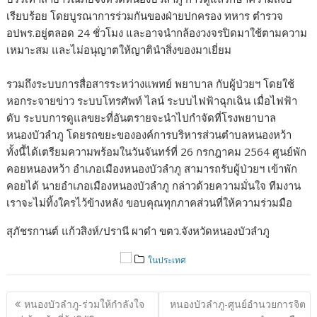
เรียบร้อย โดยบูรณาการร่วมกันของฝ่ายปกครอง ทหาร ตำรวจ
อปพร.อยู่ตลอด 24 ชั่วโมง และอาจนำกล้องวงจรปิดมาใช้ตามความ
เหมาะสม และไม่อนุญาตให้ญาตินำสิ่งของมาเยี่ยม
รวมถึงระบบการสื่อสารระหว่างแพทย์ พยาบาล กับผู้ป่วยฯ โดยใช้
หอกระจายข่าว ระบบโทรศัพท์ ไลน์ ระบบไฟฟ้าฉุกเฉิน เมื่อไฟฟ้า
ดับ ระบบการดูแลขยะที่อันตรายจะนำไปกำจัดที่โรงพยาบาล
หนองบัวลำภู โดยรถขยะขององค์การบริหารส่วนตำบลหนองหว้า
ทั้งนี้ได้เตรียมความพร้อมในวันจันทร์ที่ 26 กรกฎาคม 2564 ศูนย์พัก
คอยหนองหว้า อำเภอเมืองหนองบัวลำภู สามารถรับผู้ป่วยฯ เข้าพัก
คอยได้ นายอำเภอเมืองหนองบัวลำภู กล่าวด้วยความมั่นใจ ทีมงาน
เราจะไม่ทิ้งใครไว้ข้างหลัง ขอบคุณทุกภาคส่วนที่ให้ความร่วมมือ
สุภัชรกานต์ แก้วสิงห์/ปรานี ผาดำ ขตว.จังหวัดหนองบัวลำภู
ในประเทศ
แนะแนว
หนองบัวลำภู-ร่วมให้กำลังใจ
หนองบัวลำภู-ศูนย์อำนวยการจิต