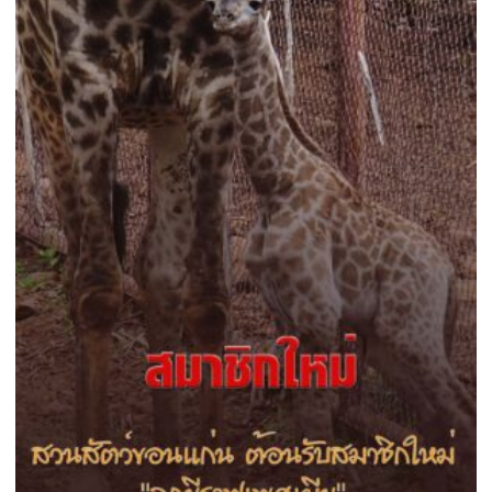
สูง
พบ
ความ
แปลก
ใหม่
ใน
รอบ
32
ปี
เมือง
ลุ่ม
ภู
6
พา
วิล
เลียน(อาคาร
แสดง/
โซน)ชม
!!
12