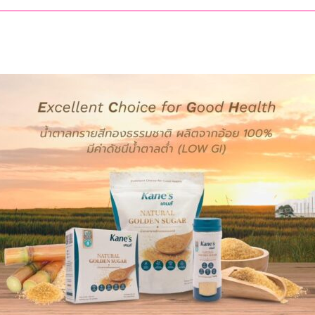
์
ข่าย
มี
ยา
เสพ
ติด
“Dark
Farm
888”
ยึด
ทรัพย์
อนแก่น
กว่า
93
ล้าน
บาท
60 วัน