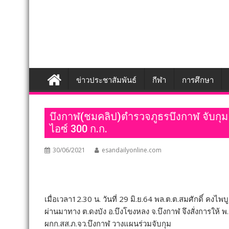
ข่าวประชาสัมพันธ์
กีฬา
การศึกษา
บึงกาฬ(ชมคลิป)ตำรวจภูธรบึงกาฬ จับกุม 
ไอซ์ 300 ก.ก.
30/06/2021
esandailyonline.com
เมื่อเวลา12.30 น. วันที่ 29 มิ.ย.64 พล.ต.ต.สมศักดิ์ ค
ผ่านมาทาง ต.ดงบัง อ.บึงโขงหลง จ.บึงกาฬ จึงสั่งการให้ 
ผกก.สส.ภ.จว.บึงกาฬ วางแผนร่วมจับกุม