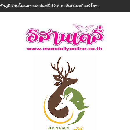
ชัยภูมิ ร่วมโครงการผ่าตัดฟรี 12 ส.ค. ศัลยแพทย์ออร์โธฯ อาสา ถวายเป็น