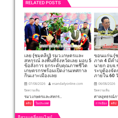
RELATED POSTS
เลย (ชมคลิป) รมว.เกษตรและ
ขอนแก่น (ช
สหกรณ์ ลงพื้นที่จังหวัดเลย มอบ 5
ภาค 4 มีคำสั
ข้อสั่งการ ยกระดับคุณภาพชีวิต
นายก อบจ.ข
เกษตรกรพร้อมเปิดงานเทศกาล
ระบุต้องจัด
กินเงาะเมืองเลย
ภายใน 60 ว
07/08/2026
esandailyonline.com
06/08/2026
บน
บน
ปิดความเห็น
ปิดความเห็น
รมว.เกษตรและสหกร...
เลย
ศาลอุทธรณ์ภาค
ขอนแก
(ชม
(ชม
คลิป
ในประเทศ
การเมือง
คลิป
คลิป)
คลิป)
รมว.เกษตร
ศาล
อีสานเดลี่ออนไลน์