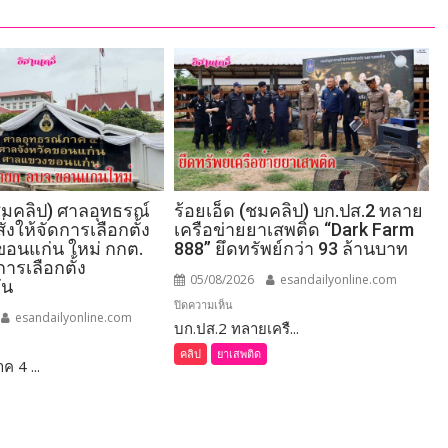
มคลิป) ศาลอุทธรณ์
ร้อยเอ็ด (ชมคลิป) บก.ปส.2 ทลาย
่งให้จัดการเลือกตั้ง
เครือข่ายยาเสพติด “Dark Farm
อนแก่น ใหม่ กกต.
888” ยึดทรัพย์กว่า 93 ล้านบาท
การเลือกตั้ง
05/08/2026
esandailyonline.com
ัน
บน
ปิดความเห็น
esandailyonline.com
บก.ปส.2 ทลายเครื...
ร้อยเอ็ด
(ชม
คลิป
ยาเสพติด
 4 ...
่น
คลิป)
บก.ปส.2
ทลาย
เครือ