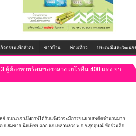
กิจกรรมเพื่อสังคม
ชาวบ้าน
ท่องเที่ยว
ประเพณีและวัฒนธ
3 ผู้ต้องหาพร้อมของกลาง เฮโรอีน 400 แท่ง ยา
งไพบูลย์ ผบก.ภ.จว.บึงกาฬได้รับแจ้งว่าจะมีการขนยาเสพติดจำนวนมาก
พ.ต.อ.สมชาย นิลเพ็ชร ผกก.สภ.เหล่าหลวง พ.ต.อ.สุกฤษณ์ ข้อร่วมคิด