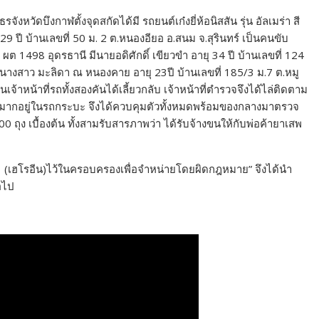
หวัดบึงกาฬตั้งจุดสกัดได้มี รถยนต์เก๋งยี่ห้อนิสสัน รุ่น อัลเมร่า สี
9 ปี บ้านเลขที่ 50 ม. 2 ต.หนองอียอ อ.สนม จ.สุรินทร์ เป็นคนขับ
ต 1498 อุดรธานี มีนายอดิศักดิ์ เขียวขำ อายุ 34 ปี บ้านเลขที่ 124
ละนางสาว มะลิดา ณ หนองคาย อายุ 23ปี บ้านเลขที่ 185/3 ม.7 ต.หมู
นเจ้าหน้าที่รถทั้งสองคันได้เลี้ยวกลับ เจ้าหน้าที่ตำรวจจึงได้ไล่ติดตาม
นมากอยู่ในรถกระบะ จึงได้ควบคุมตัวทั้งหมดพร้อมของกลางมาตรวจ
ถุง เบื้องต้น ทั้งสามรับสารภาพว่า ได้รับจ้างขนให้กับพ่อค้ายาเสพ
 1 (เฮโรอีน)ไว้ในครอบครองเพื่อจำหน่ายโดยผิดกฎหมาย” จึงได้นำ
อไป