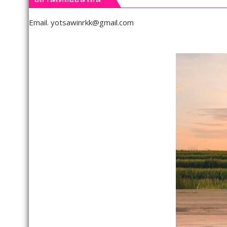
และ
อุทธรณ
สหกรณ์
ภาค 4 
Email.
yotsawinrkk@gmail.com
ลงพื้น
คำ
ที่
สั่ง
จังหวัด
ให้
เลย
จัดการ
มอบ
เลือก
5
ตั้ง
ข้อ
นายก
สั่ง
อบจ.ข
การ
ใหม่
ยก
กกต.
ระดับ
ระบุ
คุณภาพ
ต้อง
ชีวิต
จัดการ
เกษตรกร
เลือก
พร้อม
ตั้ง
เปิด
ภายใน 
งาน
เทศกาล
กิน