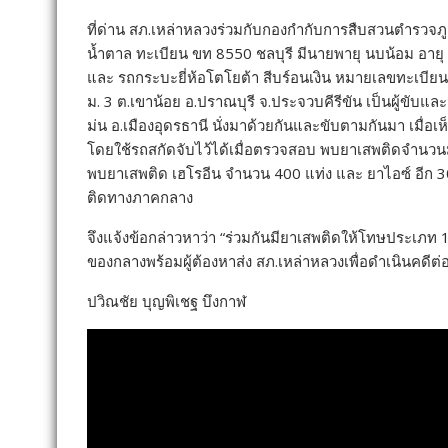
ที่ด่าน สภ.เหล่าหลวงร่วมกับกองกำกับการสืบสวนตำรวจภูธรจัง
น้ำตาล ทะเบียน ขท 8550 ชลบุรี มีนายพายุ นบน้อม อายุ 2
และ รถกระบะยี่ห้อโตโยต้า สีบร์อนเงิน หมายเลขทะเบียน ผ
ม. 3 ต.เขาน้อย อ.ปราณบุรี จ.ประจวบคีรีขัน เป็นผู้ขับแ
ม่น อ.เมืองอุดรธานี นั่งมาด้วยกันและขับตามกันมา เมื่อเห็
โดยใช้รถสกัดจับไว้ได้เมื่อตรวจสอบ พบยาเสพติดจำนว
พบยาเสพติด เฮโรอีน จำนวน 400 แท่ง และ ยาไอซ์ อีก 300 
ติดทางภาคกลาง
จึงแจ้งข้อกล่าวหาว่า “ร่วมกันมียาเสพติดให้โทษประเภท
ของกลางพร้อมผู้ต้องหาส่ง สภ.เหล่าหลวงเพื่อดำเนินคดีต่
ปวิณชัย บุญพิเชฐ บึงกาฬ