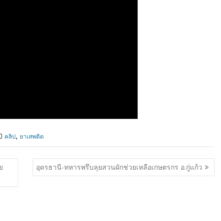
,
คลิป
ยาเสพติด
ย
อุดรธานี-ทหารพรึบลุยสวนผักช่วยเหลือเกษตรกร อ.กู่แก้ว