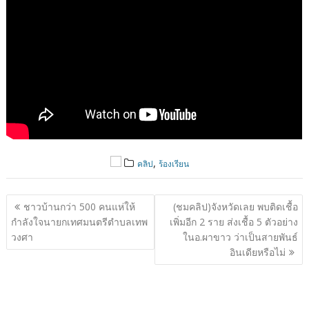
,
คลิป
ร้องเรียน
แนะแนว
ชาวบ้านกว่า 500 คนแห่ให้
(ชมคลิป)จังหวัดเลย พบติดเชื้อ
เรื่อง
กำลังใจนายกเทศมนตรีตำบลเทพ
เพิ่มอีก 2 ราย ส่งเชื้อ 5 ตัวอย่าง
วงศา
ในอ.ผาขาว ว่าเป็นสายพันธ์
อินเดียหรือไม่