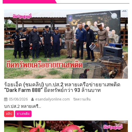
ร้อยเอ็ด (ชมคลิป) บก.ปส.2 ทลายเครือข่ายยาเสพติด
“Dark Farm 888” ยึดทรัพย์กว่า 93 ล้านบาท
05/08/2026
esandailyonline.com
บน
ปิดความเห็น
บก.ปส.2 ทลายเครื...
ร้อยเอ็ด
(ชม
คลิป
ยาเสพติด
คลิป)
บก.ปส.2
ทลาย