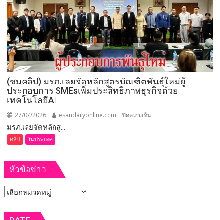
บริหาร
จัดการ
แก้วมังกร
เชื่อม
เครือ
ข่าย
สหกรณ์
(ชมคลิป) มรภ.เลยจัดหลักสูตรบัณฑิตพันธุ์ใหม่ผู้
ทั่ว
ประกอบการ SMEsเพิ่มประสิทธิภาพธุรกิจด้วย
ประเทศ
เทคโนโลยีAI
แก้
ปัญหา
27/07/2026
esandailyonline.com
บน
ปิดความเห็น
ผลผลิต
มรภ.เลยจัดหลักสู...
(ชม
ล้น
คลิป)
คลิป
ในประเทศ
ตลาด
มรภ.เลย
จัด
หัวข้อข่าว
หลักสูตร
บัณฑิต
หัวข้อ
พันธุ์
ใหม่
ข่าว
ผู้
DATE