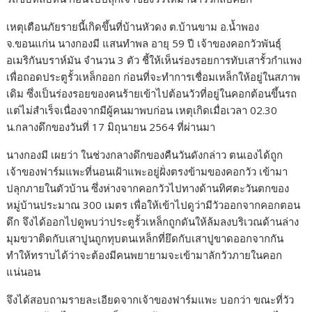
เหตุเตือนภัยรายนี้เกิดขึ้นที่บ้านหัวดง ต.บ้านขาม อ.น้ำพอง
จ.ขอนแก่น นางกองมี แสนทำพล อายุ 59 ปี เจ้าของคอกวัวพันธุ์
อเมริกันบราห์มัน จำนวน 3 ตัว ชี้ให้เห็นร่องรอยการทับเสารั้วกำแพง
เพื่อถอดประตูรั้วเหล็กออก ก่อนที่จะทำการเชื่อมเหล็กให้อยู่ในสภาพ
เดิม ซึ่งเป็นร่องรอยของคนร้ายเข้าไปต้อนวัวที่อยู่ในคอกต้อนขึ้นรถ
แต่ไม่สำเร็จเนื่องจากมีผู้คนมาพบก่อน เหตุเกิดเมื่อเวลา 02.30
น.กลางดึกของวันที่ 17 มิถุนายน 2564 ที่ผ่านมา
นางกองมี เผยว่า ในช่วงกลางดึกของคืนวันดังกล่าว ตนเองได้ถูก
เจ้าของฟาร์มแพะที่นอนเฝ้าแพะอยู่ฝั่งตรงข้ามของคอกวัว เข้ามา
ปลุกภายในตัวบ้าน ซึ่งห่างจากคอกวัวไปทางด้านทิศตะวันตกของ
หมู่บ้านประมาณ 300 เมตร เพื่อให้เข้าไปดูว่ามีวัวออกจากคอกตอน
ดึก จึงได้ออกไปดูพบว่าประตูรั้วเหล็กถูกดันให้ล้มลงบริเวณด้านล่าง
มุมขวาติดกับเสาปูนถูกทุบตนเหล็กที่ยึดกับเสาปูขาดออกจากกัน
ทำให้ทราบได้ว่าจะต้องมีคนพยายามจะเข้ามาลักวัวภายในคอก
แน่นอน
จึงได้สอบถามรายละเอียดจากเจ้าของฟาร์มแพะ บอกว่า ขณะที่วัว