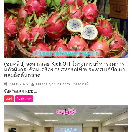
เครือ
ข่าย
ยา
เสพ
ติด
“Dark
Farm
888”
ยึด
(ชมคลิป) จังหวัดเลย Kick Off โครงการบริหารจัดการ
ทรัพย์
แก้วมังกร เชื่อมเครือข่ายสหกรณ์ทั่วประเทศ แก้ปัญหา
กว่า
ผลผลิตล้นตลาด
93
ล้าน
03/08/2026
esandailyonline.com
บน
ปิดความเห็น
บาท
จังหวัดเลย Kick ...
(ชม
คลิป)
คลิป
ในประเทศ
จังหวัด
เลย
Kick
Off
โครงการ