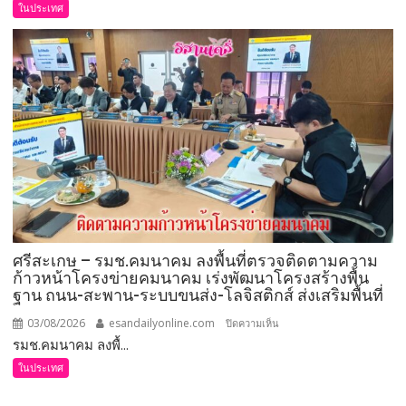
ป่า
เตรียม
ในประเทศ
ชวนชม
จัด
ความ
งาน
น่า
วัน
รัก
กำนัน
บน
ผู้ใหญ่
สกา
บ้าน
ย
ประจำ
วอล์ก
ปี
2569
เชิดชู
“ผู้นำ
ท้อง
ศรีสะเกษ – รมช.คมนาคม ลงพื้นที่ตรวจติดตามความ
ที่”
ก้าวหน้าโครงข่ายคมนาคม เร่งพัฒนาโครงสร้างพื้น
ผู้
ฐาน ถนน-สะพาน-ระบบขนส่ง-โลจิสติกส์ ส่งเสริมพื้นที่
เสีย
สละ
03/08/2026
esandailyonline.com
บน
ปิดความเห็น
เพื่อ
รมช.คมนาคม ลงพื้...
ศรีสะเกษ
ประชาชน
–
ในประเทศ
พร้อม
รมช.คมนาคม
ยกย่อง
ลงพื้น