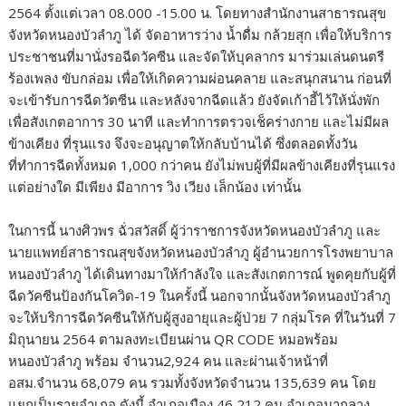
2564 ตั้งแต่เวลา 08.000 -15.00 น. โดยทางสำนักงานสาธารณสุข
จังหวัดหนองบัวลำภู ได้ จัดอาหารว่าง น้ำดื่ม กล้วยสุก เพื่อให้บริการ
ประชาชนที่มานั่งรอฉีดวัคซีน และจัดให้บุคลากร มาร่วมเล่นดนตรี
ร้องเพลง ขับกล่อม เพื่อให้เกิดความผ่อนคลาย และสนุกสนาน ก่อนที่
จะเข้ารับการฉีดวัตซีน และหลังจากฉีดแล้ว ยังจัดเก้าอี้ไว้ให้นั่งพัก
เพื่อสังเกตอาการ 30 นาที และทำการตรวจเช็คร่างกาย และไม่มีผล
ข้างเคียง ที่รุนแรง จึงจะอนุญาตให้กลับบ้านได้ ซึ่งตลอดทั้งวัน
ที่ทำการฉีดทั้งหมด 1,000 กว่าคน ยังไม่พบผู้ที่มีผลข้างเคียงที่รุนแรง
แต่อย่างใด มีเพียง มีอาการ วิง เวียง เล็กน้อง เท่านั้น
ในการนี้ นางศิวพร ฉั่วสวัสดิ์ ผู้ว่าราชการจังหวัดหนองบัวลำภู และ
นายแพทย์สาธารณสุขจังหวัดหนองบัวลำภู ผู้อำนวยการโรงพยาบาล
หนองบัวลำภู ได้เดินทางมาให้กำลังใจ และสังเกตการณ์ พูดคุยกับผู้ที่
ฉีดวัคซีนป้องกันโควิด-19 ในครั้งนี้ นอกจากนั้นจังหวัดหนองบัวลำภู
จะให้บริการฉีดวัคซีนให้กับผู้สูงอายุและผู้ป่วย 7 กลุ่มโรค ที่ในวันที่ 7
มิถุนายน 2564 ตามลงทะเบียนผ่าน QR CODE หมอพร้อม
หนองบัวลำภู พร้อม จำนวน2,924 คน และผ่านเจ้าหน้าที่
อสม.จำนวน 68,079 คน รวมทั้งจังหวัดจำนวน 135,639 คน โดย
แยกเป็นรายอำเภอ ดังนี้ อำเภอเมือง 46,212 คน อำเภอนากลาง