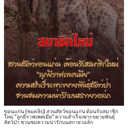
ขอนแก่น (ชมคลิป) สวนสัตว์ขอนแก่น ต้อนรับสมาชิก
ใหม่ “ลูกยีราฟเพศเมีย” ความสำเร็จเพาะขยายพันธุ์
สัตว์ป่า ชวนชมความน่ารักบนสกายวอล์ก