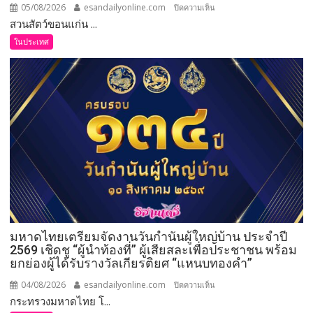
05/08/2026
esandailyonline.com
บน
ปิดความเห็น
สวนสัตว์ขอนแก่น ...
ขอนแก่น
(ชม
ในประเทศ
คลิป)
สวน
สัตว์
ขอนแก่น
ต้อนรับ
สมาชิก
ใหม่
“ลูก
ยีราฟ
เพศ
เมีย”
ความ
มหาดไทยเตรียมจัดงานวันกำนันผู้ใหญ่บ้าน ประจำปี
สำเร็จ
2569 เชิดชู “ผู้นำท้องที่” ผู้เสียสละเพื่อประชาชน พร้อม
เพาะ
ยกย่องผู้ได้รับรางวัลเกียรติยศ “แหนบทองคำ”
ขยาย
พันธุ์
04/08/2026
esandailyonline.com
บน
ปิดความเห็น
สัตว์
กระทรวงมหาดไทย โ...
มหาดไทย