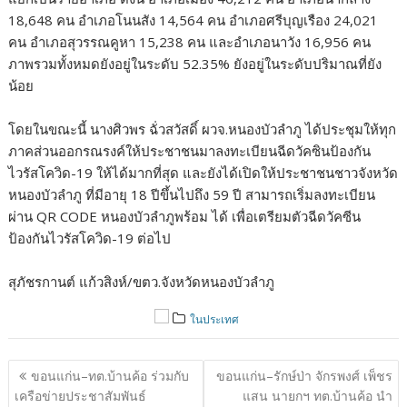
18,648 คน อำเภอโนนสัง 14,564 คน อำเภอศรีบุญเรือง 24,021
คน อำเภอสุวรรณคูหา 15,238 คน และอำเภอนาวัง 16,956 คน
ภาพรวมทั้งหมดยังอยู่ในระดับ 52.35% ยังอยู่ในระดับปริมาณที่ยัง
น้อย
โดยในขณะนี้ นางศิวพร ฉั่วสวัสดิ์ ผวจ.หนองบัวลำภู ได้ประชุมให้ทุก
ภาคส่วนออกรณรงค์ให้ประชาชนมาลงทะเบียนฉีดวัคซินป้องกัน
ไวรัสโควิด-19 ให้ได้มากที่สุด และยังได้เปิดให้ประชาชนชาวจังหวัด
หนองบัวลำภู ที่มีอายุ 18 ปีขึ้นไปถึง 59 ปี สามารถเริ่มลงทะเบียน
ผ่าน QR CODE หนองบัวลำภูพร้อม ได้ เพื่อเตรียมตัวฉีดวัคซีน
ป้องกันไวรัสโควิด-19 ต่อไป
สุภัชรกานต์ แก้วสิงห์/ขตว.จังหวัดหนองบัวลำภู
ในประเทศ
แนะแนว
ขอนแก่น–ทต.บ้านค้อ ร่วมกับ
ขอนแก่น–รักษ์ป่า จักรพงศ์ เพ็ชร
เรื่อง
เครือข่ายประชาสัมพันธ์
แสน นายกฯ ทต.บ้านค้อ นำ