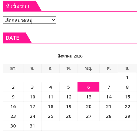
หัวข้อข่าว
ผู้
ที่
ได้
ตรวจ
หัวข้อ
รับ
ติดตาม
รางวัล
ความ
ข่าว
เกียรติยศ
ก้าวหน้า
DATE
“แหนบ
โครง
ทองคำ”
ข่าย
คมนาคม
สิงหาคม 2026
เร่ง
พัฒนา
อา.
จ.
อ.
พ.
พฤ.
ศ.
ส.
โครงสร้าง
1
พื้น
2
3
4
5
6
7
8
ฐาน
ถนน-
9
10
11
12
13
14
15
สะพาน-
16
17
18
19
20
21
22
ระบบ
23
24
25
26
27
28
29
ขนส่ง-
โล
30
31
จิ
สติ