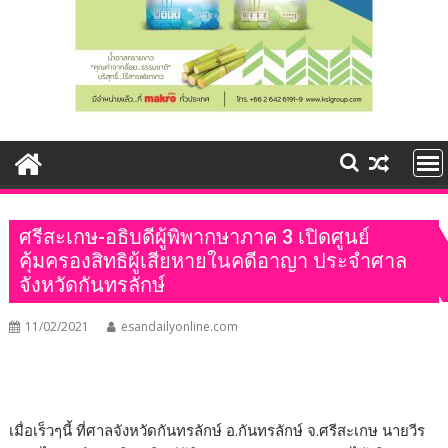
ศรีสะเกษ-อธิบดีผู้พิพากษาภาค 3 เปิดศูนย์
คุ้มครองสิทธิผู้เสียหายในคดีอาญา ประจำศาล
จังหวัดกันทรลักษ์
11/02/2021
esandailyonline.com
เมื่อเร็วๆนี้ ที่ศาลจังหวัดกันทรลักษ์ อ.กันทรลักษ์ จ.ศรีสะเกษ นายวีร