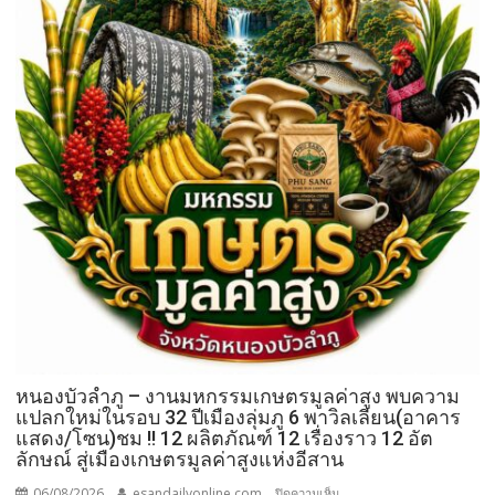
หนองบัวลำภู – งานมหกรรมเกษตรมูลค่าสูง พบความ
แปลกใหม่ในรอบ 32 ปีเมืองลุ่มภู 6 พาวิลเลียน(อาคาร
แสดง/โซน)ชม !! 12 ผลิตภัณฑ์ 12 เรื่องราว 12 อัต
ลักษณ์ สู่เมืองเกษตรมูลค่าสูงแห่งอีสาน
06/08/2026
esandailyonline.com
บน
ปิดความเห็น