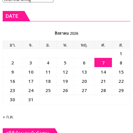
สกา
บ้าน
ข่าว
ย
ประจำ
DATE
วอล์ก
ปี
2569
เชิดชู
สิงหาคม 2026
“ผู้นำ
ท้อง
อา.
จ.
อ.
พ.
พฤ.
ศ.
ส.
ที่”
1
ผู้
2
3
4
5
6
7
8
เสีย
สละ
9
10
11
12
13
14
15
เพื่อ
16
17
18
19
20
21
22
ประชาชน
23
24
25
26
27
28
29
พร้อม
ยกย่อง
30
31
ผู้
ได้
รับ
« ก.ค.
รางวัล
เกียรติยศ