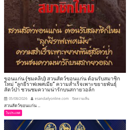
วิล
เลียน(อาคาร
แสดง/
โซน)ชม
!!
12
ผลิตภัณฑ์
12
เรื่อง
ราว
12
อัต
ขอนแก่น (ชมคลิป) สวนสัตว์ขอนแก่น ต้อนรับสมาชิก
ลักษณ์
ใหม่ “ลูกยีราฟเพศเมีย” ความสำเร็จเพาะขยายพันธุ์
สู่
สัตว์ป่า ชวนชมความน่ารักบนสกายวอล์ก
เมือง
05/08/2026
esandailyonline.com
บน
ปิดความเห็น
เกษตร
สวนสัตว์ขอนแก่น ...
ขอนแก่น
มูลค่า
(ชม
สูง
ในประเทศ
คลิป)
แห่ง
สวน
อีสาน