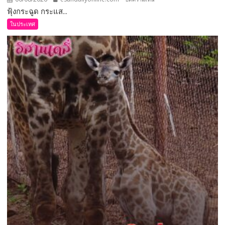
ฟุ้งกระฉูด กระแส...
หนองบัวลำภู
–
ในประเทศ
งาน
มหกรรม
เกษตร
มูลค่า
สูง
พบ
ความ
แปลก
ใหม่
ใน
รอบ
32
ปี
เมือง
ลุ่ม
ภู
6
พา