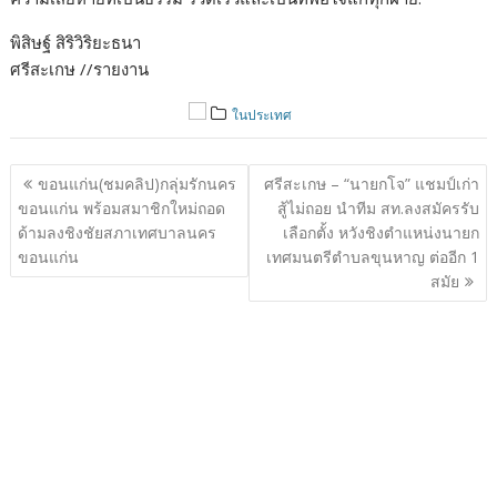
พิสิษฐ์ สิริวิริยะธนา
ศรีสะเกษ //รายงาน
ในประเทศ
แนะแนว
ขอนแก่น(ชมคลิป)กลุ่มรักนคร
ศรีสะเกษ – “นายกโจ” แชมป์เก่า
เรื่อง
ขอนแก่น พร้อมสมาชิกใหม่ถอด
สู้ไม่ถอย นำทีม สท.ลงสมัครรับ
ด้ามลงชิงชัยสภาเทศบาลนคร
เลือกตั้ง หวังชิงตำแหน่งนายก
ขอนแก่น
เทศมนตรีตำบลขุนหาญ ต่ออีก 1
สมัย