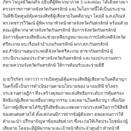
ภัทร ไพบูลย์วัฒนกิจ อธิบดีผู้พิพากษาภาค 3 และคณะ ได้เดินทางมา
ตรวจราชการศาลจังหวัดกันทรลักษ์ และในโอกาสนี้ได้เป็นประธาน
ในพิธีเปิดศูนย์คุ้มครองสิทธิผู้เสียหายในคดีอาญา โดยมี น.ส.อภิณห์
พร เพชรวรวิวัฒน์ ผู้พิพากษาหัวหน้าศาลจังหวัดกันทรลักษ์ พร้อมด้วย
คณะผู้พิพากษาศาลจังหวัดกันทรลักษ์ อัยการจังหวัดกันทรลักษ์
อัยการคุ้มครองสิทธิและช่วยเหลือกฎหมายและการบังคับคดีจังหวัด
ศรีสะเกษ ผบ.เรือนจำอำเภอกันทรลักษ์ ผกก.สภ.กันทรลักษ์
ผอ.สำนักงานคุมประพฤติจังหวัดศรีสะเกษ สาขากันทรลักษ์ ผู้
ประนีประนอมประจำศาลจังหวัดกันทรลักษ์ และรองประธานสภา
ทนายความจังหวัดกันทรลักษ์ ให้การต้อนรับและร่วมพิธี
นายวีรภัทร กล่าวว่า การเปิดศูนย์คุ้มครองสิทธิผู้เสียหายในคดีอาญา
ในครั้งนี้ เป็นการดำเนินงานตามนโยบายของ นางเมทินี ชโลธร
ประธานศาลฎีกา ที่จะสร้างดุลยภาพแห่งสิทธิยกระดับการคุ้มครอง
สิทธิแก่ผู้เสียหายเหยื่ออาชญากรรม และพยานในคดีอาญา เพื่อเปิด
โอกาสผู้เสียหายได้รับรู้ถึงสิทธิและแสดงความประสงค์ในการใช้สิทธิ
ของตนต่อศาลได้ ตั้งแต่ก่อนมีการฝากขังผู้ต้องหา ตลอดจนการให้
คำแนะนำ ปรึกษาปัญหาข้อสงสัยต่างๆ ซึ่งจะก่อให้เกิดประโยชน์แก่ผู้
เสียหาย โดยจะมีผู้พิพากษาและเจ้าหน้าที่ประจำศูนย์ฯ ทำหน้าที่