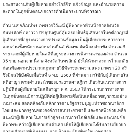
ประสานงานกับผู้เสียหายอย่างใกล้ชิด แจ้งข้อมูล และอำนวยความ
สะดวกในทุกขั้นตอนของการดำเนินกระบวนพิจารณา
ด้าน น.ส.อภิณห์พร เพชรวรวิวัฒน์ ผู้พิพากษาหัวหน้าศาลจังหวัด
กันทรลักษ์ กล่าวว่า ปัจจุบันศูนย์คุ้มครองสิทธิผู้เสียหายในคดีอาญามี
ผู้เสียหายที่อยู่ระหว่างการประสานข้อมูล เป็นผู้เสียหายระหว่างการ
สอบสวนซึ่งพนักงานสอบสวนยื่นคำร้องขอผัดฟ้อง ฝากขัง จำนวน 6
ราย และมีผู้เสียหายในคดีที่อยู่ระหว่างการพิจารณาของศาล จำนวน
35 ราย นอกจากนี้ศาลจังหวัดกันทรลักษ์ ยังได้นำมาตรการไกลเกลี่ย
ก่อนฟ้องตามประมวลกฎหมายวิธีพิจารณาความแพ่ง มาตรา 20 ตรี
ซึ่งมีผลใช้บังคับเมื่อวันที่ 8 พ.ย. 2563 ที่ผ่านมา มาใช้กับผู้เสียหายใน
คดีอาญา ตามคำแนะนำของประธานศาลฎีกา เกี่ยวกับแนวทางการ
ปฏิบัติต่อผู้เสียหายในคดีอาญา พ.ศ. 2563 ให้กระบวนการทางศาล
ในทุกขั้นตอนมีการปฏิบัติต่อผู้เสียหายซึ่งเป็นเหยื่ออาชญากรมอย่าง
เหมาะสม สอดคล้องกับหลักการตามรัฐธรรมนูญแห่ราชอาณาจักร
ไทยและมาตรฐานขององค์การสหประชาชาติ และศาลพึงช่วยเหลือ
แนะนำผู้เสียหายในการเข้าสู่กระบวนการไกล่เกลี่ยและประนอมข้อ
พิพาทระหว่างผู้เสียหายกับจำเลย เพื่อให้ผู้เสียหายได้รับการเยียวยา
ความเสียหายที่เป็นธรรม รวดเร็วและเป็นที่พอใจแก่ทุกฝ่าย.