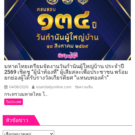
สัตว์
ขอนแก่น
ต้อนรับ
สมาชิก
ใหม่
“ลูก
ยีราฟ
เพศ
เมีย”
ความ
มหาดไทยเตรียมจัดงานวันกำนันผู้ใหญ่บ้าน ประจำปี
สำเร็จ
2569 เชิดชู “ผู้นำท้องที่” ผู้เสียสละเพื่อประชาชน พร้อม
เพาะ
ยกย่องผู้ได้รับรางวัลเกียรติยศ “แหนบทองคำ”
ขยาย
พันธุ์
04/08/2026
esandailyonline.com
บน
ปิดความเห็น
สัตว์
กระทรวงมหาดไทย โ...
มหาดไทย
ป่า
เตรียม
ในประเทศ
ชวนชม
จัด
ความ
งาน
หัวข้อข่าว
น่า
วัน
รัก
กำนัน
หัวข้อ
บน
ผู้ใหญ่