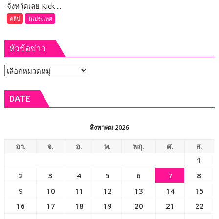
บาท
จังหวัดเลย Kick ...
(ชม
คลิป)
คลิป
ในประเทศ
จังหวัด
เลย
หัวข้อข่าว
Kick
Off
หัวข้อ
โครงการ
บริหาร
ข่าว
จัดการ
DATE
แก้วมังกร
เชื่อม
เครือ
สิงหาคม 2026
ข่าย
สหกรณ์
อา.
จ.
อ.
พ.
พฤ.
ศ.
ส.
ทั่ว
1
ประเทศ
2
3
4
5
6
7
8
แก้
ปัญหา
9
10
11
12
13
14
15
ผลผลิต
16
17
18
19
20
21
22
ล้น