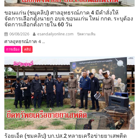
ขอนแก่น (ชมคลิป) ศาลอุทธรณ์ภาค 4 มีคำสั่งให้
จัดการเลือกตั้งนายก อบจ.ขอนแก่น ใหม่ กกต. ระบุต้อง
จัดการเลือกตั้งภายใน 60 วัน
06/08/2026
esandailyonline.com
บน
ปิดความเห็น
ศาลอุทธรณ์ภาค 4 ...
ขอนแก่น
(ชม
การเมือง
คลิป
คลิป)
ศาล
อุทธรณ์
ภาค 4 มี
คำ
สั่ง
ให้
จัดการ
เลือก
ตั้ง
นายก
อบจ.ขอนแก่น
ร้อยเอ็ด (ชมคลิป) บก.ปส.2 ทลายเครือข่ายยาเสพติด
ใหม่