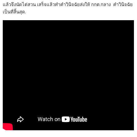
แล้วจึงนัดไต่สวน เสร็จแล้วทำคำวินิจฉัยส่งให้ กกต.กลาง คำวินิจฉัย
เป็นที่สิ้นสุด.