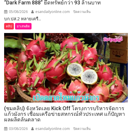
“Dark Farm 888” ยึดทรัพย์กว่า 93 ล้านบาท
กกต.
ระบุ
05/08/2026
esandailyonline.com
บน
ปิดความเห็น
ต้อง
บก.ปส.2 ทลายเครื...
ร้อยเอ็ด
จัดการ
(ชม
คลิป
ยาเสพติด
เลือก
คลิป)
ตั้ง
บก.ปส.2
ภายใน 60 วัน
ทลาย
เครือ
ข่าย
ยา
เสพ
ติด
“Dark
Farm
888”
ยึด
(ชมคลิป) จังหวัดเลย Kick Off โครงการบริหารจัดการ
ทรัพย์
แก้วมังกร เชื่อมเครือข่ายสหกรณ์ทั่วประเทศ แก้ปัญหา
กว่า
ผลผลิตล้นตลาด
93
ล้าน
03/08/2026
esandailyonline.com
บน
ปิดความเห็น