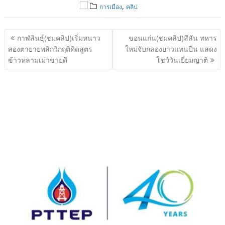
,
การเมือง
คลิป
แนะแนว
กาฬสินธุ์(ชมคลิป)เริ่มหนาว
ขอนแก่น(ชมคลิป)สีสัน ทหาร
เรื่อง
สองตายายพลิกวิกฤติคิดสูตร
ใหม่จับกลองยาวแทนปืน แสดง
ข้าวหลามเม่าขายดี
โชว์วันเยี่ยมญาติ