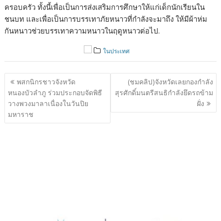
ครอบครัว ทั้งนี้เพื่อเป็นการส่งเสริมการศึกษาให้แก่เด็กนักเรียนใน
ชนบท และเพื่อเป็นการบรรเทาภัยหนาวที่กำลังจะมาถึง ให้มีผ้าห่ม
กันหนาวช่วยบรรเทาความหนาวในฤดูหนาวต่อไป.
ในประเทศ
แนะแนว
พสกนิกรชาวจังหวัด
(ชมคลิป)จังหวัดเลยกองกำลัง
เรื่อง
หนองบัวลำภู ร่วมประกอบจัดพิธี
สุรศักดิ์มนตรีสนธิกำลังยึดรถข้าม
วางพวงมาลาเนื่องในวันปิย
ฝั่ง
มหาราช