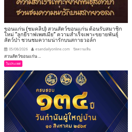
ขอนแก่น (ชมคลิป) สวนสัตว์ขอนแก่น ต้อนรับสมาชิก
ใหม่ “ลูกยีราฟเพศเมีย” ความสำเร็จเพาะขยายพันธุ์
สัตว์ป่า ชวนชมความน่ารักบนสกายวอล์ก
05/08/2026
esandailyonline.com
บน
ปิดความเห็น
สวนสัตว์ขอนแก่น ...
ขอนแก่น
(ชม
ในประเทศ
คลิป)
สวน
สัตว์
ขอนแก่น
ต้อนรับ
สมาชิก
ใหม่
“ลูก
ยีราฟ
เพศ