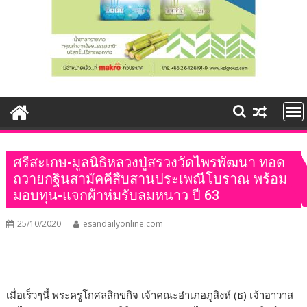
ศรีสะเกษ-มูลนิธิหลวงปู่สรวงวัดไพรพัฒนา ทอด
ถวายกฐินสามัคคีสืบสานประเพณีโบราณ พร้อม
มอบทุน-แจกผ้าห่มรับลมหนาว ปี 63
25/10/2020
esandailyonline.com
เมื่อเร็วๆนี้ พระครูโกศลสิกขกิจ เจ้าคณะอำเภอภูสิงห์ (ธ) เจ้าอาวาส