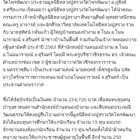
วัดไพรพัฒนา ประธานมูลนิธิหลวงปู่สรวงวัดไพรพัฒนา อ.ภูสิงห์
จ.ศรีสะเกษ เปิดเผยว่า มูลนิธิหลวงปู่สรวงวัดไพรพัฒนา ได้นำคณะ
กรรมการ เจ้าหน้าที่มูลนิธิหลวงปู่สรวงฯ ศิษยานุศิษย์ พุทธศาสนิกชน
คณะครู อาจารย์ และนักศึกษาวิทยาลัยเทคโนโลยีหลวงปู่สรวง ร่วม
กับ นายสุทัศน์ กลั่นแก้ว ผู้ใหญ่บ้านหนองบัวงาม ต.โนน อ.โนน
นารายณ์ จ.สุรินทร์ นำชาวบ้านในพื้นที่ ร่วมกันเป็นเจ้าภาพทอดถวาย
กฐินสามัคคี ประจำปี 2563 ที่สำนักสงฆ์บ้านหนองบัวงาม ต.โนน
อ.โนนนารายณ์ จ.สุรินทร์ โดยมี พระครูปรีชาวชิรธรรม ดร. เจ้าคณะ
ตำบลปากช่อง เขต 3 ผู้ช่วยเจ้าอาวาสวัดวชิรลงกรวราราม
จ.นครราชสีมา เป็นประธานฝ่ายสงฆ์ นายคฤทธ์ เพ็ชรสูงเนิน ปลัด
อาวุโสรักษาราชการแทนนายอำเภอโนนนารายณ์ จ.สุรินทร์ เป็น
ประธานฝ่ายฆราวาส
ซึ่งได้จัตุปัจจัยเป็นเงินสด จำนวน 234,720 บาท เพื่อสมทบทุนทนุ
บำรุงศาสนสถานสำนักสงฆ์บ้านหนองบัวงาม และสืบทอดประเพณี
วัฒนธรรมให้คงอยู่สืบไป นอกจากนี้มูลนิธิหลวงปู่สรวงวัดไพรพัฒนา
ยังได้มอบทุนการศึกษาให้แก่นักเรียน จำนวน 15 ทุน มอบรถ
จักรยานสองล้อแก่นักเรียน จำนวน 15 ทุน พร้อมทั้งได้นำผ้าห่มกัน
หนาวมามอบให้แก่ประชาชนผู้สูงอายุในพื้นที่ อีกจำนวน 250