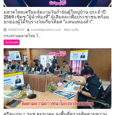
เมีย”
ความ
มหาดไทยเตรียมจัดงานวันกำนันผู้ใหญ่บ้าน ประจำปี
สำเร็จ
2569 เชิดชู “ผู้นำท้องที่” ผู้เสียสละเพื่อประชาชน พร้อม
เพาะ
ยกย่องผู้ได้รับรางวัลเกียรติยศ “แหนบทองคำ”
ขยาย
พันธุ์
04/08/2026
esandailyonline.com
บน
ปิดความเห็น
สัตว์
กระทรวงมหาดไทย โ...
มหาดไทย
ป่า
เตรียม
ในประเทศ
ชวนชม
จัด
ความ
งาน
น่า
วัน
รัก
กำนัน
บน
ผู้ใหญ่
สกา
บ้าน
ย
ประจำ
วอล์ก
ปี
2569
เชิดชู
“ผู้นำ
ท้อง
ศรีสะเกษ – รมช.คมนาคม ลงพื้นที่ตรวจติดตามความ
ที่”