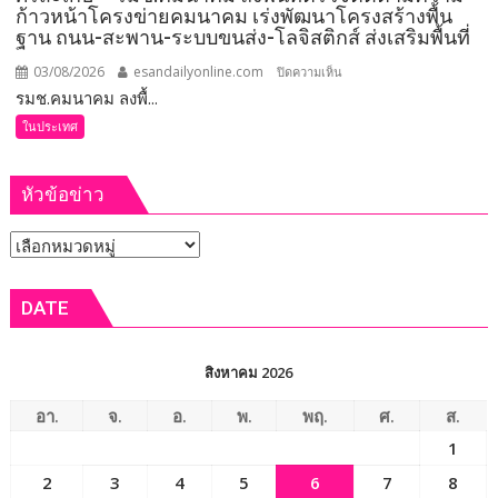
ก้าวหน้าโครงข่ายคมนาคม เร่งพัฒนาโครงสร้างพื้น
ผู้
ฐาน ถนน-สะพาน-ระบบขนส่ง-โลจิสติกส์ ส่งเสริมพื้นที่
เสีย
สละ
03/08/2026
esandailyonline.com
บน
ปิดความเห็น
เพื่อ
รมช.คมนาคม ลงพื้...
ศรีสะเกษ
ประชาชน
–
ในประเทศ
พร้อม
รมช.คมนาคม
ยกย่อง
ลงพื้น
หัวข้อข่าว
ผู้
ที่
ได้
ตรวจ
หัวข้อ
รับ
ติดตาม
รางวัล
ความ
ข่าว
เกียรติยศ
ก้าวหน้า
DATE
“แหนบ
โครง
ทองคำ”
ข่าย
คมนาคม
สิงหาคม 2026
เร่ง
พัฒนา
อา.
จ.
อ.
พ.
พฤ.
ศ.
ส.
โครงสร้าง
1
พื้น
2
3
4
5
6
7
8
ฐาน