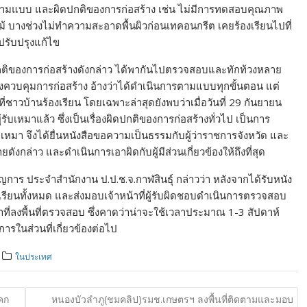
ปตามแบบ และผิดปกติของการก่อสร้าง เช่น ไม่มีการทดสอบคุณภาพ
บไม้ บางช่วงไม่ทำความสะอาดพื้นผิวก่อนเทคอนกรีต เคยร้องเรียนไปที่
ปรับปรุงแก้ไข
กติของการก่อสร้างดังกล่าว ได้พากันไปตรวจสอบและทักท้วงหลาย
งควบคุมการก่อสร้าง อ้างว่าได้ดำเนินการตามแบบทุกขั้นตอน แต่
ี่ชาวบ้านร้องเรียน โดยเฉพาะล่าสุดยังพบว่าเมื่อวันที่ 29 กันยายน
ผู้รับเหมาแล้ว ซึ่งเป็นเรื่องผิดปกติของการก่อสร้างทั่วไป เป็นการ
ับเหมา จึงได้ยื่นหนังสือขอความเป็นธรรมกับผู้ว่าราชการจังหวัด และ
งกล่าว และดำเนินการเอาผิดกับผู้มีส่วนเกี่ยวข้องให้ถึงที่สุด
าร ประจำสำนักงาน ป.ป.ช.จ.กาฬสินธุ์ กล่าวว่า หลังจากได้รับหนัง
เรียนทั้งหมด และส่งมอบเจ้าหน้าที่ผู้รับผิดชอบดำเนินการตรวจสอบ
ที่ลงพื้นที่ตรวจสอบ ซึ่งคาดว่าน่าจะใช้เวลาประมาณ 1-3 สัปดาห์
รในส่วนที่เกี่ยวข้องต่อไป
ในประเทศ
คก
หนองบัวลำภู(ชมคลิป)รมช.เกษตรฯ ลงพื้นที่ติดตามและมอบ