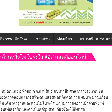
กิจกรรมเพื่อสังคม
ชาวบ้าน
ท่องเที่ยว
ประเพณีและวัฒนธ
 ล้านหวั่นไม่โปร่งใส #อีสานเดลี่ออนไลน์
แก้ว อ.ห้วยเม็ก จ.กาฬสินธุ์ ตบเท้าขึ้นศาลากลางจังหวัด ยื่น
่เกี่ยวข้องตรวจสอบการก่อสร้างถนนแอสฟัลท์ติกคอนกรีต งบประมาณเกือบ
่ได้มาตรฐานและหวั่นไม่โปร่งใส แถมมีการตั้งฎีกาเบิกจ่ายทั้งๆที่
บเพื่อเอาผิดและดำเนินคดีผู้มีส่วนเกี่ยวข้องให้ถึงที่สุด