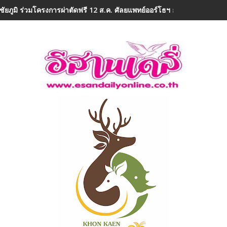
ชัยภูมิ ร่วมโครงการผ่าตัดฟรี 12 ส.ค. ศัลยแพทย์ออร์โธฯ อาสา ถวายเป็น