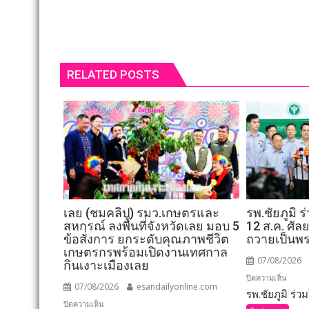
RELATED POSTS
เลย (ชมคลิป) รมว.เกษตรและ
รพ.ชัยภูมิ 
สหกรณ์ ลงพื้นที่จังหวัดเลย มอบ 5
12 ส.ค. ศั
ข้อสั่งการ ยกระดับคุณภาพชีวิต
ถวายเป็นพ
เกษตรกรพร้อมเปิดงานเทศกาล
07/08/2026
กินเงาะเมืองเลย
บน
ปิดความเห็น
07/08/2026
esandailyonline.com
รพ.ชัยภูมิ ร่วมโ
รพ.ชัยภ
บน
ปิดความเห็น
ร่วม