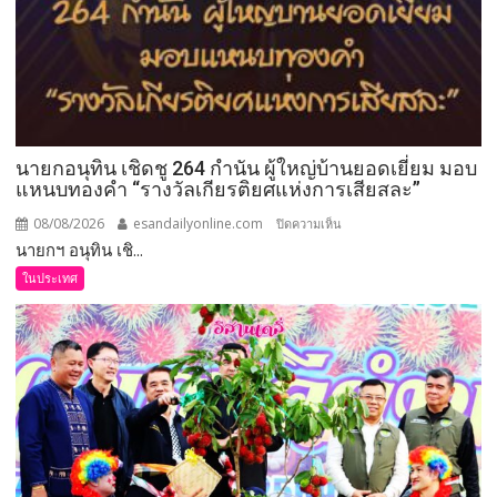
นายกอนุทิน เชิดชู 264 กำนัน ผู้ใหญ่บ้านยอดเยี่ยม มอบ
แหนบทองคำ “รางวัลเกียรติยศแห่งการเสียสละ”
08/08/2026
esandailyonline.com
บน
ปิดความเห็น
นายกฯ อนุทิน เชิ...
นายก
อนุทิน
ในประเทศ
เชิดชู
264
กำนัน
ผู้ใหญ่
บ้าน
ยอด
เยี่ยม
มอบ
แหนบ