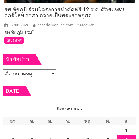
สั่ง
รพ.ชัยภูมิ ร่วมโครงการผ่าตัดฟรี 12 ส.ค. ศัลยแพทย์
การ
ออร์โธฯ อาสา ถวายเป็นพระราชกุศล
ยก
ระดับ
07/08/2026
esandailyonline.com
บน
ปิดความเห็น
คุณภาพ
รพ.ชัยภูมิ ร่วมโ...
รพ.ชัยภูมิ
ชีวิต
ร่วม
ในประเทศ
เกษตรกร
โครงการ
พร้อม
ผ่าตัด
เปิด
หัวข้อข่าว
ฟรี
งาน
12
เทศกาล
หัวข้อ
ส.ค.
กิน
ศัลย
ข่าว
เงาะ
แพทย์
DATE
เมือง
ออร์โธฯ
เลย
อาสา
ถวาย
สิงหาคม 2026
เป็น
พระ
อา.
จ.
อ.
พ.
พฤ.
ศ.
ส.
ราช
1
กุศล