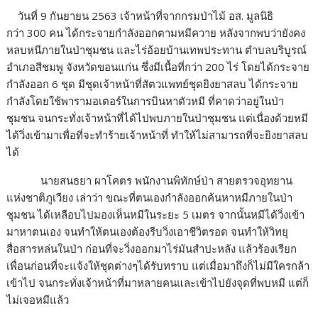
วันที่ 9 กันยายน 2563 เจ้าหน้าที่จากกรมป่าไม้ อส. มูลนิธิ
กว่า 300 คน ได้กระจายกำลังออกตามหมีควาย หลังจากพบว่ายังคง
หลบหนีภายในป่าชุมชน และไร่อ้อยบ้านเทพประทาน ตำบลบริบูรณ์
อำเภอสีชมพู จังหวัดขอนแก่น ซึ่งมีเนื้อที่กว่า 200 ไร่ โดยได้กระจาย
กำลังออก 6 ชุด มีชุดเจ้าหน้าที่สัตวแพทย์ชุดยิงยาสลบ ได้กระจาย
กำลังโดยใช้พารามอเตอร์ในการบินหาตัวหมี ที่คาดว่าอยู่ในป่า
ชุมชน จนกระทั่งเจ้าหน้าที่ได้ไปพบภายในป่าชุมชน แต่เนื่องด้วยหมี
ได้วิ่งเข้ามาเพื่อที่จะทำร้ายเจ้าหน้าที่ ทำให้ไม่สามารถที่จะยิงยาสลบ
ได้
นายสนธยา ผาโคตร พนักงานพิทักษ์ป่า สายตรวจอุทยาน
แห่งชาติภูเวียง เล่าว่า ขณะที่ตนเองกำลังออกค้นหาหมีภายในป่า
ชุมชน ได้เหลือบไปมองเห็นหมีในระยะ 5 เมตร จากนั้นหมีได้วิ่งเข้า
มาหาตนเอง จนทำให้ตนเองต้องรีบวิ่งเอาชีวิตรอด จนทำให้วิทยุ
สื่อสารหล่นในป่า ก่อนที่จะวิ่งออกมาไร่มันสำปะหลัง แล้วร้องเรียก
เพื่อนก่อนที่จะแจ้งให้ชุดต่างๆได้รับทราบ แต่เมื่อมาถึงก็ไม่มีใครกล้า
เข้าไป จนกระทั่งเจ้าหน้าที่มาหลายคนและเข้าไปยังจุดที่พบหมี แต่ก็
ไม่เจอหมีแล้ว