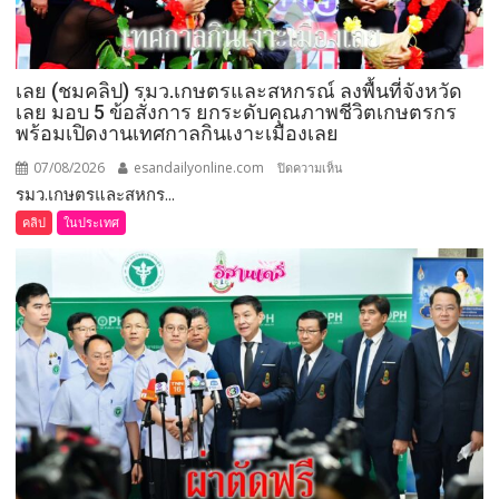
ทองคำ
“รางวัล
เกียรติยศ
เลย (ชมคลิป) รมว.เกษตรและสหกรณ์ ลงพื้นที่จังหวัด
แห่ง
เลย มอบ 5 ข้อสั่งการ ยกระดับคุณภาพชีวิตเกษตรกร
การ
พร้อมเปิดงานเทศกาลกินเงาะเมืองเลย
เสีย
สละ”
07/08/2026
esandailyonline.com
บน
ปิดความเห็น
รมว.เกษตรและสหกร...
เลย
(ชม
คลิป
ในประเทศ
คลิป)
รมว.เกษตร
และ
สหกรณ์
ลงพื้น
ที่
จังหวัด
เลย
มอบ
5
ข้อ