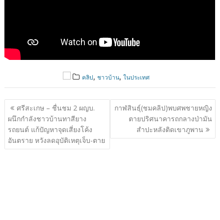
,
,
คลิป
ชาวบ้าน
ในประเทศ
แนะแนว
ศรีสะเกษ – ชื่นชม 2 ผญบ.
กาฬสินธุ์(ชมคลิป)พบศพชายหญิง
เรื่อง
ผนึกกำลังชาวบ้านทาสียาง
ตายปริศนาคารถกลางป่ามัน
รถยนต์ แก้ปัญหาจุดเสี่ยงโค้ง
สำปะหลังติดเขาภูพาน
อันตราย หวังลดอุบัติเหตุเจ็บ-ตาย