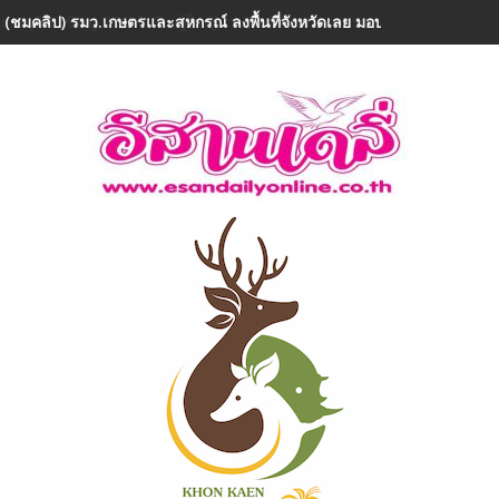
 (ชมคลิป) รมว.เกษตรและสหกรณ์ ลงพื้นที่จังหวัดเลย มอบ 5 ข้อสั่งการ ย