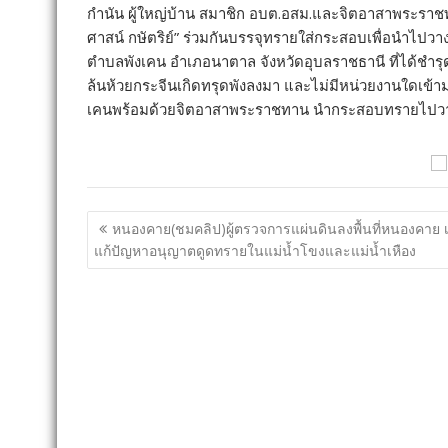
กำนัน ผู้ใหญ่บ้าน สมาชิก อบต.อสม.และจิตอาสาพระราช
ศาสน์ กษัตริย์” ร่วมกันบรรจุทรายใส่กระสอบเพื่อนำไปวางเ
ตำบลพังเคน อำเภอนาตาล จังหวัดอุบลราชธานี ที่ได้ชำร
ล้นห้วยกระจีนเกิดทรุดพังลงมา และไม่มีหน่วยงานใดเข้
เคนพร้อมด้วยจิตอาสาพระราชทาน นำกระสอบทรายไปวางเป
แนะแนว
หนองคาย(ชมคลิป)ผู้ตรวจการแผ่นดินลงพื้นที่หนองคาย เ
เรื่อง
แก้ปัญหาอนุญาตดูดทรายในแม่น้ำโขงและแม่น้ำเหือง