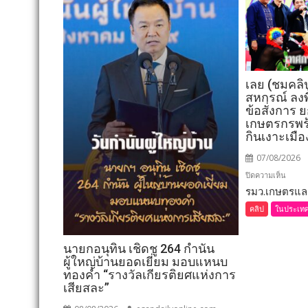
เลย (ชมคลิ
สหกรณ์ ลงพื
ข้อสั่งการ
เกษตรกรพร
กินเงาะเมื
07/08/2026
บน
ปิดความเห็น
รมว.เกษตรและ
เลย
(ชม
คลิป
ในประเท
คลิป)
รมว.เ
นายกอนุทิน เชิดชู 264 กำนัน
และ
ผู้ใหญ่บ้านยอดเยี่ยม มอบแหนบ
สหกรณ
ทองคำ “รางวัลเกียรติยศแห่งการ
ลงพื้น
เสียสละ”
ที่