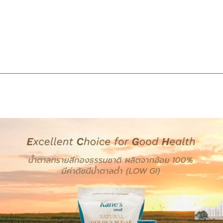
อาสา
ถวาย
เป็น
พระ
ราช
กุศล
พ
กร
ล