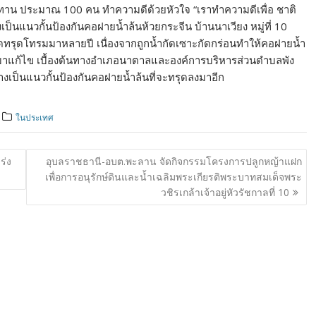
ทาน ประมาณ 100 คน ทำความดีด้วยหัวใจ “เราทำความดีเพื่อ ชาติ
ป็นแนวกั้นป้องกันคอฝายน้ำล้นห้วยกระจีน บ้านนาเวียง หมู่ที่ 10
ุดทรุดโทรมมาหลายปี เนื่องจากถูกน้ำกัดเซาะกัดกร่อนทำให้คอฝายน้ำ
ามาแก้ไข เบื้องต้นทางอำเภอนาตาลและองค์การบริหารส่วนตำบลพัง
็นแนวกั้นป้องกันคอฝายน้ำล้นที่จะทรุดลงมาอีก
ในประเทศ
ร่ง
อุบลราชธานี-อบต.พะลาน จัดกิจกรรมโครงการปลูกหญ้าแฝก
เพื่อการอนุรักษ์ดินและน้ำเฉลิมพระเกียรติพระบาทสมเด็จพระ
วชิรเกล้าเจ้าอยู่หัวรัชกาลที่ 10