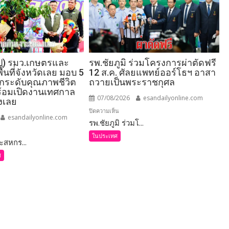
ป) รมว.เกษตรและ
รพ.ชัยภูมิ ร่วมโครงการผ่าตัดฟรี
้นที่จังหวัดเลย มอบ 5
12 ส.ค. ศัลยแพทย์ออร์โธฯ อาสา
 ยกระดับคุณภาพชีวิต
ถวายเป็นพระราชกุศล
้อมเปิดงานเทศกาล
07/08/2026
esandailyonline.com
องเลย
บน
ปิดความเห็น
esandailyonline.com
รพ.ชัยภูมิ ร่วมโ...
รพ.ชัยภูมิ
ร่วม
ในประเทศ
สหกร...
โครงการ
ศ
ผ่าตัด
ฟรี
กษตร
12
ส.ค.
์
ศัลย
แพทย์
ออร์โธฯ