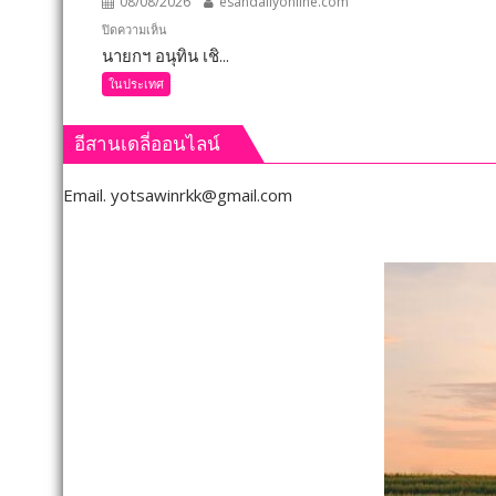
08/08/2026
esandailyonline.com
จังหวัด
เลย
บน
ปิดความเห็น
มอบ
นายกฯ อนุทิน เชิ...
นายก
5
อนุทิน
ในประเทศ
ข้อ
เชิดชู
สั่ง
264
อีสานเดลี่ออนไลน์
การ
กำนัน
ยก
ผู้ใหญ่
Email.
yotsawinrkk@gmail.com
ระดับ
บ้าน
คุณภา
ยอด
ชีวิต
เยี่ยม
เกษตร
มอบ
พร้อม
แหนบ
เปิด
ทองคำ
งาน
“รางวัล
เทศกา
เกียรติยศ
กิน
แห่ง
เงาะ
การ
เมือง
เสีย
เลย
สละ”