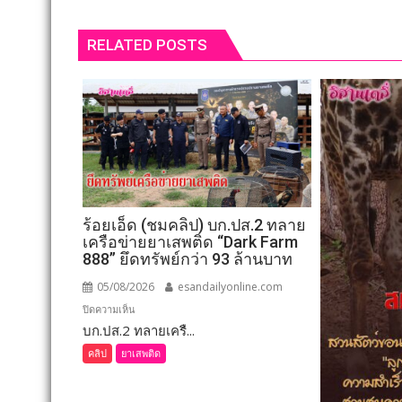
RELATED POSTS
ร้อยเอ็ด (ชมคลิป) บก.ปส.2 ทลาย
เครือข่ายยาเสพติด “Dark Farm
888” ยึดทรัพย์กว่า 93 ล้านบาท
05/08/2026
esandailyonline.com
บน
ปิดความเห็น
บก.ปส.2 ทลายเครื...
ร้อยเอ็ด
(ชม
คลิป
ยาเสพติด
คลิป)
บก.ปส.2