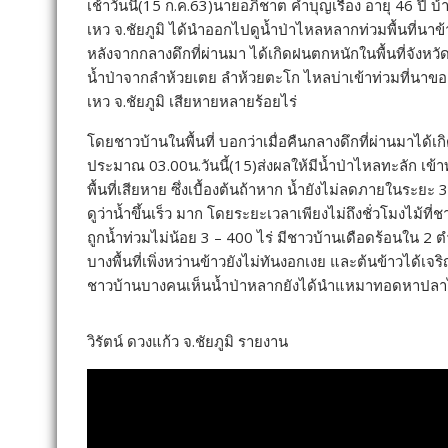
เช้าวันนี้(15 ก.ค.63)นายอภิชาต คำบุญเรือง อายุ 46 ปี 
เหว จ.ชัยภูมิ ได้นำออกไปดูน้ำป่าไหลหลากท่วมพื้นที่นาข้
หลังจากกลางดึกที่ผ่านมา ได้เกิดฝนตกหนักในพื้นที่จังหวั
น้ำป่าจากลำห้วยเตย ลำห้วยตะโก ไหลบ่าเข้าท่วมที่นา
เหว จ.ชัยภูมิ เสียหายหลายร้อยไร่
โดยชาวบ้านในพื้นที่ บอกว่าเมื่อคืนกลางดึกที่ผ่านมาได้
ประมาณ 03.00น.วันนี้(15)ส่งผลให้มีน้ำป่าไหลทะลัก เข
พื้นที่เสียหาย ซึ่งเบื้องต้นถ้าหาก น้ำยังไม่ลดภายในระยะ
ดูว่าน้ำขึ้นเร็ว มาก โดยระยะเวลาเพียงไม่ถึงชั่วโมงไม้ที่
ถูกน้ำท่วมไม่น้อย 3 – 400 ไร่ มีชาวบ้านเดือดร้อนใน
บางพื้นที่เพิ่งหว่านข้าวยังไม่ทันงอกเงย และต้นข้าวได
ชาวบ้านบางคนเห็นน้ำป่าหลากยังได้นำแหมาทอดหาปลาไ
วิรัตน์ ดวงแก้ว จ.ชัยภูมิ รายงาน