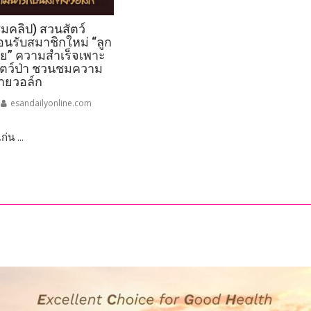
งาน
มคลิป) สวนสัตว์
วัน
อนรับสมาชิกใหม่ “ลูก
กำนัน
ีย” ความสำเร็จเพาะ
ผู้ใหญ่
สัตว์ป่า ชวนชมความ
บ้าน
ายวอล์ก
ประจำ
esandailyonline.com
ปี
2569
่น ...
่น
เชิดชู
“ผู้นำ
ท้อง
ที่”
ผู้
่น
เสีย
บ
สละ
ก
เพื่อ
ประชาชน
พร้อม
ยกย่อง
ผู้