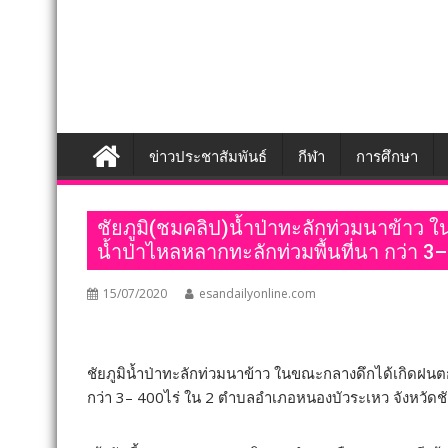
ข่าวประชาสัมพันธ์
กีฬา
การศึกษา
ชัยภูมิ(ชมคลิป)น้ำป่าทะลักท่วมนาข้าว 
น้ำป่าไหลหลากทะลักท่วมพื้นที่นา กว่า 3–
15/07/2020
esandailyonline.com
ชัยภูมิน้ำป่าทะลักท่วมนาข้าว ในขณะกลางดึกได้เกิดฝนตกห
กว่า 3– 400ไร่ ใน 2 ตำบลอำเภอหนองบัวระเหว จังหวัดชั