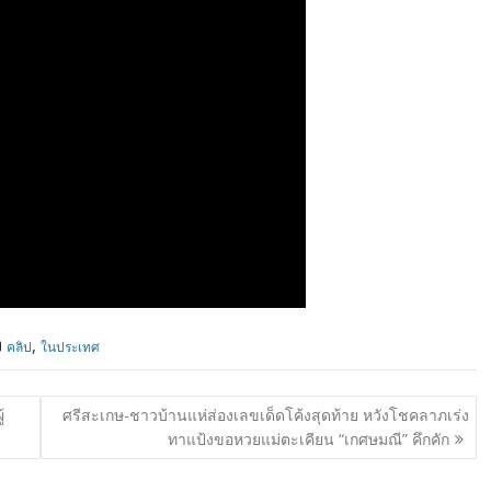
,
คลิป
ในประเทศ
้
ศรีสะเกษ-ชาวบ้านแห่ส่องเลขเด็ดโค้งสุดท้าย หวังโชคลาภเร่ง
ทาแป้งขอหวยแม่ตะเคียน “เกศษมณี” คึกคัก