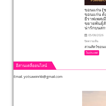
ทลาย
เครือ
ขอนแก่น (ช
ข่าย
ขอนแก่น ต้
ยา
ยีราฟเพศเม
เสพ
ขยายพันธุ์
น่ารักบนสก
ติด
“Dark
05/08/2026
Farm
บน
ปิดความเห็น
888”
สวนสัตว์ขอนแก
ขอนแก
ยึด
(ชม
ในประเทศ
ทรัพย์
คลิป)
กว่า
สวน
93
อีสานเดลี่ออนไลน์
สัตว์
ล้าน
ขอนแก
บาท
Email.
yotsawinrkk@gmail.com
ต้อนรั
สมาชิ
ใหม่
“ลูก
ยีราฟ
เพศ