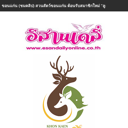
ขอนแก่น (ชมคลิป) สวนสัตว์ขอนแก่น ต้อนรับสมาชิกใหม่ "ลูกยีราฟเพศเม