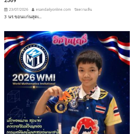
2569
บุคคล
23/07/2026
esandailyonline.com
บน
ปิดความเห็น
เพื่อ
3 นร.ขอนแก่นสุดเ...
ขอนแก่น
ความ
–
เป็น
การศึกษา
3
เลิศ
นร.สุด
(HCEC)
เจ๋ง
คว้า
แชมป์
การ
แข่งขัน
ออกแบบ
แผนการ
บิน
โด
รน
แปร
อักษร
ชิง
ถ้วย