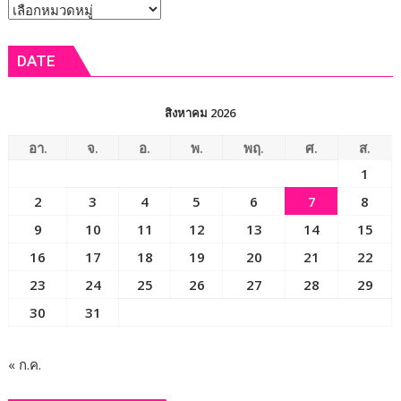
หัวข้อ
คว้า
รางวัล
ข่าว
เหรียญ
DATE
ทอง
การ
แข่งขัน
สิงหาคม 2026
คณิตศาสตร์
นานาชาติ
อา.
จ.
อ.
พ.
พฤ.
ศ.
ส.
WMI
1
2026
2
3
4
5
6
7
8
ที่
ประเทศ
9
10
11
12
13
14
15
ญี่ปุ่น
16
17
18
19
20
21
22
23
24
25
26
27
28
29
30
31
« ก.ค.