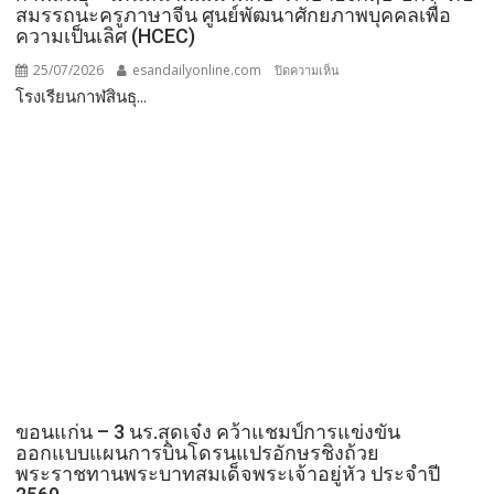
สมรรถนะครูภาษาจีน ศูนย์พัฒนาศักยภาพบุคคลเพื่อ
ความเป็นเลิศ (HCEC)
25/07/2026
esandailyonline.com
บน
ปิดความเห็น
โรงเรียนกาฬสินธุ...
กาฬสินธุ์
–
การศึกษา
เดิน
หน้า
พัฒนา
ทักษะ
ภาษา
อังกฤษ-
ยก
ระดับ
สมรรถนะ
ครู
ภาษา
จีน
ขอนแก่น – 3 นร.สุดเจ๋ง คว้าแชมป์การแข่งขัน
ศูนย์
ออกแบบแผนการบินโดรนแปรอักษรชิงถ้วย
พัฒนา
พระราชทานพระบาทสมเด็จพระเจ้าอยู่หัว ประจำปี
ศักยภาพ