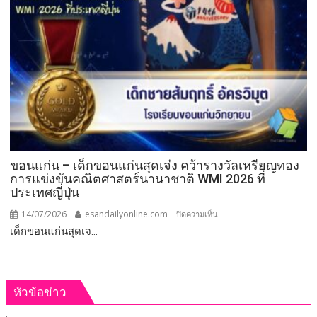
พระราชทาน
พระบาท
สมเด็จ
พระเจ้าอยู่หัว
ประจำ
ปี
2569
ขอนแก่น – เด็กขอนแก่นสุดเจ๋ง คว้ารางวัลเหรียญทอง
การแข่งขันคณิตศาสตร์นานาชาติ WMI 2026 ที่
ประเทศญี่ปุ่น
14/07/2026
esandailyonline.com
บน
ปิดความเห็น
เด็กขอนแก่นสุดเจ...
ขอนแก่น
–
การศึกษา
เด็ก
ขอนแก่น
หัวข้อข่าว
สุด
เจ๋ง