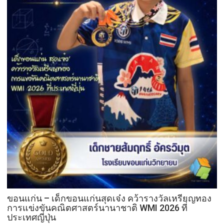
บิน
โด
รน
แปร
อักษร
ชิง
ถ้วย
พระราชทาน
พระบาท
สมเด็จ
พระเจ้าอยู่หัว
ประจำ
ปี
2569
ขอนแก่น – เด็กขอนแก่นสุดเจ๋ง คว้ารางวัลเหรียญทอง
การแข่งขันคณิตศาสตร์นานาชาติ WMI 2026 ที่
ประเทศญี่ปุ่น