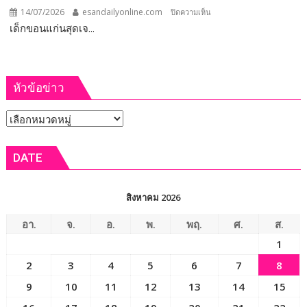
14/07/2026
esandailyonline.com
บน
ปิดความเห็น
เด็กขอนแก่นสุดเจ...
ขอนแก่น
–
การศึกษา
เด็ก
ขอนแก่น
หัวข้อข่าว
สุด
เจ๋ง
หัวข้อ
คว้า
รางวัล
ข่าว
เหรียญ
DATE
ทอง
การ
แข่งขัน
สิงหาคม 2026
คณิตศาสตร์
นานาชาติ
อา.
จ.
อ.
พ.
พฤ.
ศ.
ส.
WMI
1
2026
2
3
4
5
6
7
8
ที่
ประเทศ
9
10
11
12
13
14
15
ญี่ปุ่น