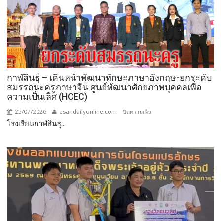
กาฬสินธุ์ – เดินหน้าพัฒนาทักษะภาษาอังกฤษ-ยกระดับ
สมรรถนะครูภาษาจีน ศูนย์พัฒนาศักยภาพบุคคลเพื่อ
ความเป็นเลิศ (HCEC)
25/07/2026
esandailyonline.com
บน
ปิดความเห็น
โรงเรียนกาฬสินธุ...
กาฬสินธุ์
–
การศึกษา
เดิน
หน้า
พัฒนา
ทักษะ
ภาษา
อังกฤษ-
ยก
ระดับ