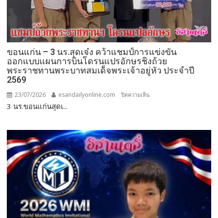
สมรรถนะ
ครู
ภาษา
จีน
ขอนแก่น – 3 นร.สุดเจ๋ง คว้าแชมป์การแข่งขัน
ศูนย์
ออกแบบแผนการบินโดรนแปรอักษรชิงถ้วย
พัฒนา
พระราชทานพระบาทสมเด็จพระเจ้าอยู่หัว ประจำปี
ศักยภาพ
2569
บุคคล
23/07/2026
esandailyonline.com
บน
ปิดความเห็น
เพื่อ
3 นร.ขอนแก่นสุดเ...
ขอนแก่น
ความ
–
เป็น
การศึกษา
3
เลิศ
นร.สุด
(HCEC)
เจ๋ง
คว้า
แชมป์
การ
แข่งขัน
ออกแบบ
แผนการ