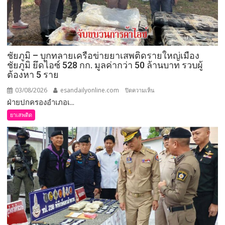
ติด
“Dark
Farm
888”
ยึด
ชัยภูมิ – บุกทลายเครือข่ายยาเสพติดรายใหญ่เมือง
ทรัพย์
ชัยภูมิ ยึดไอซ์ 528 กก. มูลค่ากว่า 50 ล้านบาท รวบผู้
กว่า
ต้องหา 5 ราย
93
ล้าน
03/08/2026
esandailyonline.com
บน
ปิดความเห็น
บาท
ฝ่ายปกครองอำเภอเ...
ชัยภูมิ
–
ยาเสพติด
บุก
ทลาย
เครือ
ข่าย
ยา
เสพ
ติด
ราย
ใหญ่
เมือง