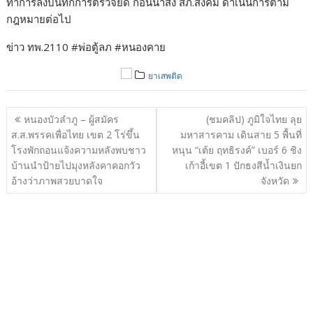
ทำการลงบันทึกการตรวจยึด ก่อนนำส่ง สภ.สังคม ดำเนินการตาม
กฎหมายต่อไป
ข่าว ทพ.2110 #พ่อตู้ลภ #หนองคาย
ยาเสพติด
แนะแนว
หนองบัวลำภู – ผู้สมัคร
(ชมคลิป) ภูมิใจไทย ลุย
เรื่อง
ส.ส.พรรคเพื่อไทย เขต 2 โร่ขึ้น
มหาสารคาม เดินสาย 5 พื้นที่
โรงพักถอนแจ้งความหลังพบชาว
หนุน “เต้ย ฤทธิรงค์” เบอร์ 6 ชิง
บ้านนำป้ายไปมุงหลังคาคอกวัว
เก้าอี้เขต 1 ปักธงสีน้ำเงินยก
อ้างว่าภาพสวยบาดใจ
จังหวัด