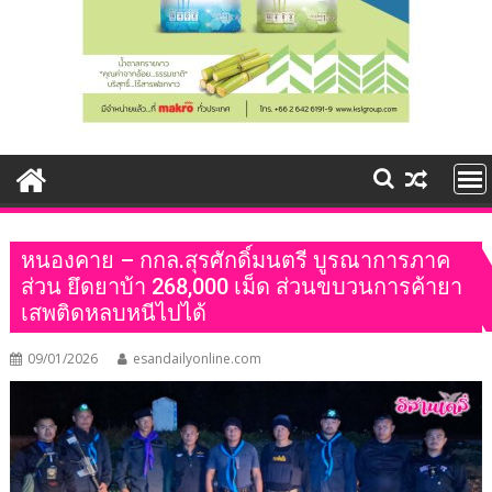
หนองคาย – กกล.สุรศักดิ์มนตรี บูรณาการภาค
ส่วน ยึดยาบ้า 268,000 เม็ด ส่วนขบวนการค้ายา
เสพติดหลบหนีไปได้
09/01/2026
esandailyonline.com