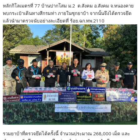
หลักกิโลเมตรที่ 77 บ้านปากโสม ม.2 ต.สังคม อ.สังคม จ.หนองคาย
พบกระเป๋าเดินทางสีกรมท่า ภายในซุกยาบ้า จากนั้นจึงได้ตรวจยึด
แล้วนำมาตรวจนับอย่างละเอียดที่ ร้อย.ฉก.ทพ.2110
รวมยาบ้าที่ตรวจยึดได้ครั้งนี้ จำนวนประมาณ 268,000 เม็ด และ