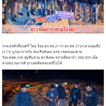
กกล.สุรศักดิ์มนตรี โดย ร้อย.ฉก.ทพ.2110 ฉก.ทพ 21บก.ควบคุมที่2
(ร.13) บูรณาการกับ สน.เรือสังคม นรข. เขตหนองคาย
ร้อย.ตชด.246 ชุดสืบสวน สภ.สังคม ตรวจยึดยาบ้า 268,000 เม็ด
ส่วนขบวนการค้ายาเสพติดหลบหนีไปได้