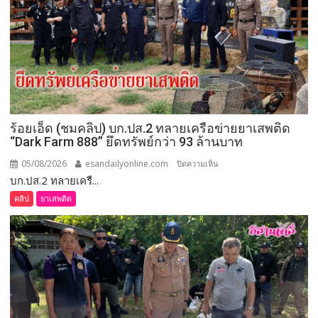
ร้อยเอ็ด (ชมคลิป) บก.ปส.2 ทลายเครือข่ายยาเสพติด
“Dark Farm 888” ยึดทรัพย์กว่า 93 ล้านบาท
05/08/2026
esandailyonline.com
บน
ปิดความเห็น
บก.ปส.2 ทลายเครื...
ร้อยเอ็ด
(ชม
คลิป
ยาเสพติด
คลิป)
บก.ปส.2
ทลาย
เครือ
ข่าย
ยา
เสพ