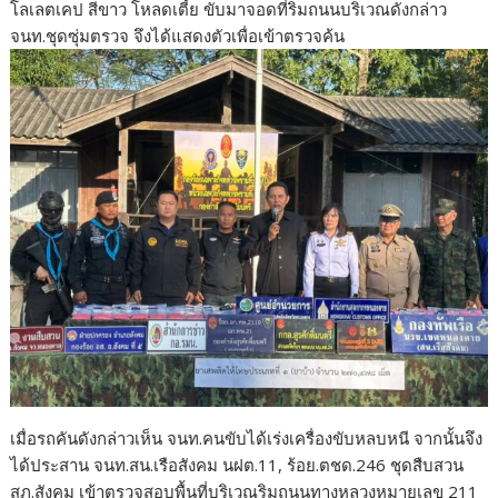
โลเลตเคป สีขาว โหลดเตี้ย ขับมาจอดที่ริมถนนบริเวณดังกล่าว
จนท.ชุดซุ่มตรวจ จึงได้แสดงตัวเพื่อเข้าตรวจค้น
เมื่อรถคันดังกล่าวเห็น จนท.คนขับได้เร่งเครื่องขับหลบหนี จากนั้นจึง
ได้ประสาน จนท.สน.เรือสังคม นฝต.11, ร้อย.ตชด.246 ชุดสืบสวน
สภ.สังคม เข้าตรวจสอบพื้นที่บริเวณริมถนนทางหลวงหมายเลข 211