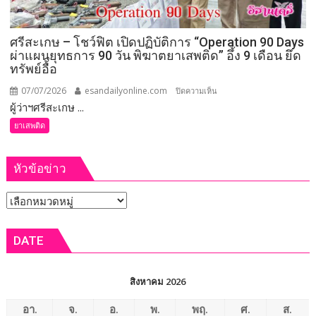
ชัยภูมิ
ยึด
ศรีสะเกษ – โชว์ฟิต เปิดปฏิบัติการ “Operation 90 Days
ไอซ์
ผ่าแผนยุทธการ 90 วัน พิฆาตยาเสพติด” อึ้ง 9 เดือน ยึด
528
ทรัพย์อื้อ
กก.
มูลค่า
07/07/2026
esandailyonline.com
บน
ปิดความเห็น
กว่า
ผู้ว่าฯศรีสะเกษ ...
ศรีสะเกษ
50
–
ยาเสพติด
ล้าน
โชว์
บาท
ฟิต
หัวข้อข่าว
รวบ
เปิด
ผู้
ปฏิบัติ
หัวข้อ
ต้องหา
การ
5
“Operation
ข่าว
ราย
90
DATE
Days
ผ่า
แผน
สิงหาคม 2026
ยุทธการ
90
อา.
จ.
อ.
พ.
พฤ.
ศ.
ส.