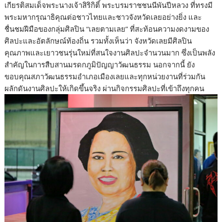
เกียรติสมเด็จพระนางเจ้าสิริกิติ์ พระบรมราชชนนีพันปีหลวง ที่ทรงมี
พระมหากรุณาธิคุณต่อชาวไทยและชาวจังหวัดเลยอย่างยิ่ง และ
ชื่นชมฝีมือของกลุ่มศิลปิน “เลยตามเลย” ที่สะท้อนความงดงามของ
ศิลปะและอัตลักษณ์ท้องถิ่น รวมทั้งเห็นว่า จังหวัดเลยมีศิลปิน
คุณภาพและเยาวชนรุ่นใหม่ที่สนใจงานศิลปะจำนวนมาก ซึ่งเป็นพลัง
สำคัญในการสืบสานมรดกภูมิปัญญาวัฒนธรรม นอกจากนี้ ยัง
ขอบคุณสภาวัฒนธรรมอำเภอเมืองเลยและทุกหน่วยงานที่ร่วมกัน
ผลักดันงานศิลปะให้เกิดขึ้นจริง ผ่านกิจกรรมศิลปะที่เข้าถึงทุกคน