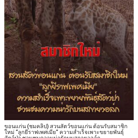
ปี
เมือง
ลุ่ม
ภู
6
พา
วิล
เลียน(อาคาร
แสดง/
โซน)ชม
!!
12
ผลิตภัณฑ์
12
เรื่อง
ราว
12
อัต
ขอนแก่น (ชมคลิป) สวนสัตว์ขอนแก่น ต้อนรับสมาชิก
ลักษณ์
ใหม่ “ลูกยีราฟเพศเมีย” ความสำเร็จเพาะขยายพันธุ์
สู่
สัตว์ป่า ชวนชมความน่ารักบนสกายวอล์ก