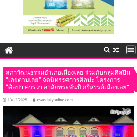
สภาวัฒนธรรมอำเภอเมืองเลย ร่วมกับกลุ่มศิลปิน
“เลยตามเลย” จัดนิทรรศการศิลปะ โครงการ
“ศิลปา คารวา อาลัยพระพันปี ศรีสรรค์เมืองเลย”
13/12/2025
esandailyonline.com