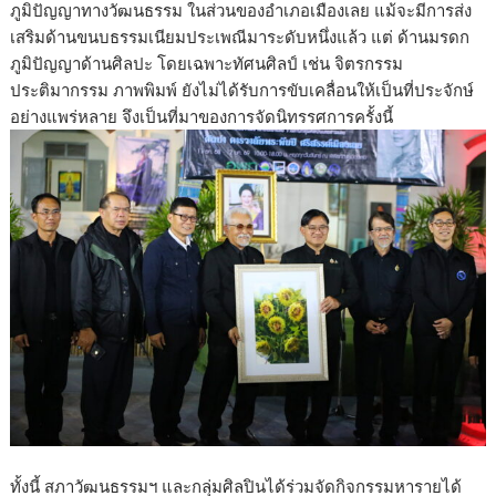
ภูมิปัญญาทางวัฒนธรรม ในส่วนของอำเภอเมืองเลย แม้จะมีการส่ง
เสริมด้านขนบธรรมเนียมประเพณีมาระดับหนึ่งแล้ว แต่ ด้านมรดก
ภูมิปัญญาด้านศิลปะ โดยเฉพาะทัศนศิลป์ เช่น จิตรกรรม
ประติมากรรม ภาพพิมพ์ ยังไม่ได้รับการขับเคลื่อนให้เป็นที่ประจักษ์
อย่างแพร่หลาย จึงเป็นที่มาของการจัดนิทรรศการครั้งนี้
ทั้งนี้ สภาวัฒนธรรมฯ และกลุ่มศิลปินได้ร่วมจัดกิจกรรมหารายได้