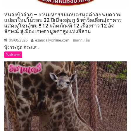
และ
ป้องกัน
หนองบัวลำภู – งานมหกรรมเกษตรมูลค่าสูง พบความ
อุบัติเหตุ
แปลกใหม่ในรอบ 32 ปีเมืองลุ่มภู 6 พาวิลเลียน(อาคาร
แสดง/โซน)ชม !! 12 ผลิตภัณฑ์ 12 เรื่องราว 12 อัต
หรือ
ลักษณ์ สู่เมืองเกษตรมูลค่าสูงแห่งอีสาน
เหตุ
ไม่
06/08/2026
esandailyonline.com
บน
ปิดความเห็น
พึง
ฟุ้งกระฉูด กระแส...
หนองบัวลำภู
ประสงค์
–
ในประเทศ
งาน
มหกรรม
เกษตร
มูลค่า
สูง
พบ
ความ
แปลก
ใหม่
ใน
รอบ
32