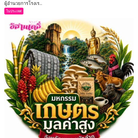
ผู้อำนวยการโรงเร...
ขอนแก่น
–
ในประเทศ
ผู้
อำนวย
การ
โรงเรียน
อนุบาล
ขอนแก่น
เปิด
ระบบ
การ
ดูแล
นักเรียน
หลัง
เลิก
เรียน
เพื่อ
ให้
เกิด
ความ
ปลอดภัย