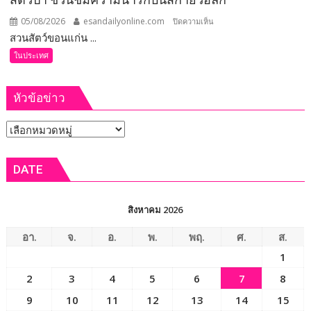
เมือง
05/08/2026
esandailyonline.com
บน
ปิดความเห็น
เกษตร
สวนสัตว์ขอนแก่น ...
ขอนแก่น
มูลค่า
(ชม
สูง
ในประเทศ
คลิป)
แห่ง
สวน
อีสาน
หัวข้อข่าว
สัตว์
ขอนแก่น
หัวข้อ
ต้อนรับ
สมาชิก
ข่าว
ใหม่
DATE
“ลูก
ยีราฟ
เพศ
สิงหาคม 2026
เมีย”
ความ
อา.
จ.
อ.
พ.
พฤ.
ศ.
ส.
สำเร็จ
1
เพาะ
2
3
4
5
6
7
8
ขยาย
พันธุ์
9
10
11
12
13
14
15
สัตว์