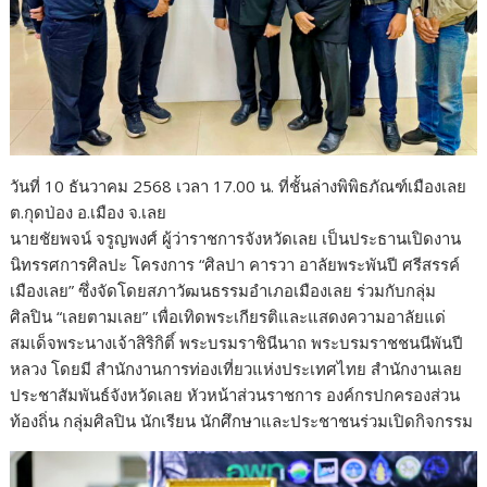
วันที่ 10 ธันวาคม 2568 เวลา 17.00 น. ที่ชั้นล่างพิพิธภัณฑ์เมืองเลย
ต.กุดป่อง อ.เมือง จ.เลย
นายชัยพจน์ จรูญพงศ์ ผู้ว่าราชการจังหวัดเลย เป็นประธานเปิดงาน
นิทรรศการศิลปะ โครงการ “ศิลปา คารวา อาลัยพระพันปี ศรีสรรค์
เมืองเลย” ซึ่งจัดโดยสภาวัฒนธรรมอำเภอเมืองเลย ร่วมกับกลุ่ม
ศิลปิน “เลยตามเลย” เพื่อเทิดพระเกียรติและแสดงความอาลัยแด่
สมเด็จพระนางเจ้าสิริกิติ์ พระบรมราชินีนาถ พระบรมราชชนนีพันปี
หลวง โดยมี สำนักงานการท่องเที่ยวแห่งประเทศไทย สำนักงานเลย
ประชาสัมพันธ์จังหวัดเลย หัวหน้าส่วนราชการ องค์กรปกครองส่วน
ท้องถิ่น กลุ่มศิลปิน นักเรียน นักศึกษาและประชาชนร่วมเปิดกิจกรรม