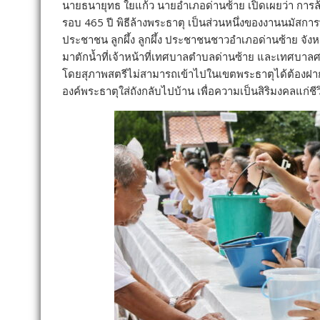
นายธนายุทธ ใยแก้ว นายอำเภอด่านซ้าย เปิดเผยว่า การล้
รอบ 465 ปี พิธีล้างพระธาตุ เป็นส่วนหนึ่งของงานนมัสก
ประชาชน ลูกผึ้ง ลูกผึ้ง ประชาชนชาวอำเภอด่านซ้าย จังหว
มาตักน้ำที่เจ้าหน้าที่เทศบาลตำบลด่านซ้าย และเทศบาลศร
โดยสุภาพสตรีไม่สามารถเข้าไปในเขตพระธาตุได้ต้องฝาก
องค์พระธาตุใส่ถังกลับไปบ้าน เพื่อความเป็นสิริมงคลแก่ช