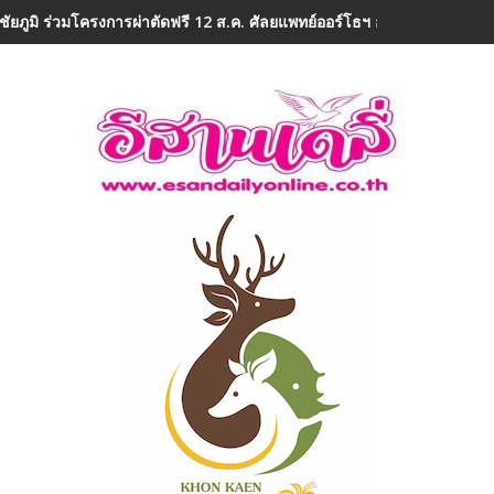
ชัยภูมิ ร่วมโครงการผ่าตัดฟรี 12 ส.ค. ศัลยแพทย์ออร์โธฯ อาสา ถวายเป็น