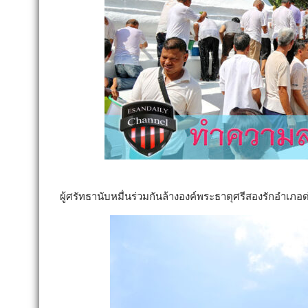
ผู้ศรัทธานับหมื่นร่วมกันล้างองค์พระธาตุศรีสองรักอำเภอ