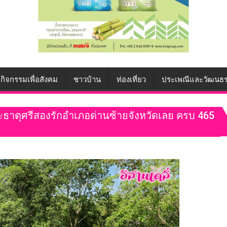
กิจกรรมเพื่อสังคม
ชาวบ้าน
ท่องเที่ยว
ประเพณีและวัฒนธ
พระธาตุศรีสองรักอำเภอด่านซ้ายจังหวัดเลย ครบ 465