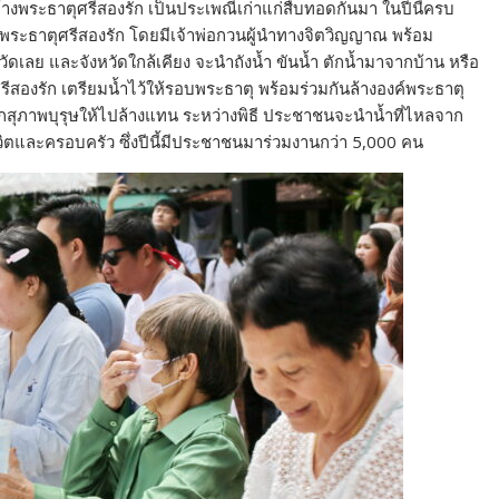
างพระธาตุศรีสองรัก เป็นประเพณีเก่าแก่สืบทอดกันมา ในปีนี้ครบ
ารพระธาตุศรีสองรัก โดยมีเจ้าพ่อกวนผู้นำทางจิตวิญญาณ พร้อม
ัดเลย และจังหวัดใกล้เคียง จะนำถังน้ำ ขันน้ำ ตักน้ำมาจากบ้าน หรือ
ีสองรัก เตรียมน้ำไว้ให้รอบพระธาตุ พร้อมร่วมกันล้างองค์พระธาตุ
สุภาพบุรุษให้ไปล้างแทน ระหว่างพิธี ประชาชนจะนำน้ำที่ไหลจาก
ีวิตและครอบครัว ซึ่งปีนี้มีประชาชนมาร่วมงานกว่า 5,000 คน