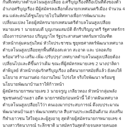
กันที่เทศบาลตำบลโนนสูงเปลือย อ.ศรีบุญเรืองที่ถือเป็นที่ตั้งของตัว
อำเภอศรีบุญเรือง มีผู้สมัครลงเลือกตั้งนายกเทศมนตรีเมือง จำนวน 4
คน แต่ละคนได้ชูนโยบายไปในทิศทางเพื่อการพัฒนาและ
เปลี่ยนแปลง โดยผู้สมัครนายกเทศมนตรีตำบลโนนสูงเปลือย
หมายเลข 1 นายธนบดี บุญเกษมสมบัติ ดีกรีปริญญาตรี รัฐศาสตร์กร
เมืองการปกครอง ปริญญาโท รัฐประสาสนศาสตร์มหาบัณฑิต
หัวหน้ากลุ่มคนรุ่นใหม่ หัวใจประชาชน ชูยุทธศาสตร์พัฒนาเทศบาล
ตำบลโนนสูงเปลือยทุกพื้นที่ต้องสะดวก สะอาด และ ปลอดภัย
พร้อม”สร้าง-เสริม-เพิ่ม-ปรับปรุง”.เทศบาลตำบลโนนสูงเปลือยต้อง
เปลี่ยนไปและดีขึ้นกว่าเดิม ขณะที่ผู้สมัครหมายเลข 2 นางปาลิดา
คำพิบูลย์ หัวหน้ากลุ่มรักศรีบุญเรือง อดีตนายกฯสมัยที่แล้ว ยังคงให้
นโยบาย สานงานต่อ ก่องานใหม่ โปร่งใส จริงใจพัฒนา พร้อมชู
นโยบายพัฒนาบ้านเราให้ก้าวหน้า
ผู้สมัครนายกฯหมายเลข 3 นายจรูญ เกลียวทอง หัวหน้ากลุ่มพลัง
ชุมชนคนบ้านเฮา อดีต นายกฯสมัยก่อนหน้านี้ ได้วาดฝันเทศบาล
ตำบลโนนสูงเปลือยไว้ว่า ตนเองมากประสบการณ์ ดึงงบประมาณ
พัฒนาคนบ้านเฮา พัฒนาเทศบาล สืบสานประเพณีอันดีงาม ส่งเสริม
กีฬาเยาวชน ใส่ใจดูและผู้สูงอายุ สุดท้ายผู้สมัครนายกฯหมายเลข 4
นางสาวรัตนาภรณ์ ระลึกชาติ มาสมัครวันสุดท้ายจนหลายคนอด