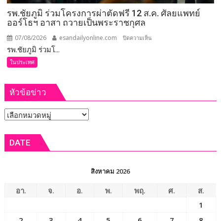
สั่ง
รพ.ชัยภูมิ ร่วมโครงการผ่าตัดฟรี 12 ส.ค. ศัลยแพทย์
การ
ออร์โธฯ อาสา ถวายเป็นพระราชกุศล
ยก
ระดับ
07/08/2026
esandailyonline.com
บน
ปิดความเห็น
คุณภาพ
รพ.ชัยภูมิ ร่วมโ...
รพ.ชัยภูมิ
ชีวิต
ร่วม
ในประเทศ
เกษตรกร
โครงการ
พร้อม
ผ่าตัด
เปิด
หัวข้อข่าว
ฟรี
งาน
12
เทศกาล
หัวข้อ
ส.ค.
กิน
ศัลย
ข่าว
เงาะ
แพทย์
DATE
เมือง
ออร์โธฯ
เลย
อาสา
ถวาย
สิงหาคม 2026
เป็น
พระ
อา.
จ.
อ.
พ.
พฤ.
ศ.
ส.
ราช
1
กุศล
2
3
4
5
6
7
8