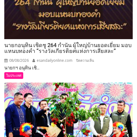
นายกอนุทิน เชิดชู 264 กำนัน ผู้ใหญ่บ้านยอดเยี่ยม มอบ
แหนบทองคำ “รางวัลเกียรติยศแห่งการเสียสละ”
08/08/2026
esandailyonline.com
บน
ปิดความเห็น
นายกฯ อนุทิน เชิ...
นายก
อนุทิน
ในประเทศ
เชิดชู
264
กำนัน
ผู้ใหญ่
บ้าน
ยอด
เยี่ยม
มอบ
แหนบ