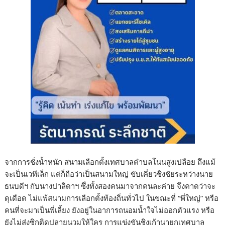
จากการชั่งน้ำหนัก สนามเลือกตั้งเทศบาลตำบลโนนสูงเปลือย ถึงแม้
จะเป็นเวทีเล็ก แต่ก็ถือว่าเป็นสนามใหญ่ ขับเคี่ยวชิงชัยระหว่างนาย
ธนบดีฯ กับนางปาลิดาฯ ซึ่งทั้งสองคนมาจากคนละค่าย จึงคาดว่าจะ
ดุเดือด ไม่แพ้สนามการเลือกตั้งท้องถิ่นทั่วไป ในขณะที่ “พี่ใหญ่” หรือ
คนที่จะมาเป็นพี่เลี้ยง ยังอยู่ในอาการถนอมน้ำใจไม่ออกตัวแรง หรือ
ยังไม่ส่งซิกติดปลายนวมให้ใคร การแข่งขันชิงเก้านายกเทศบาล