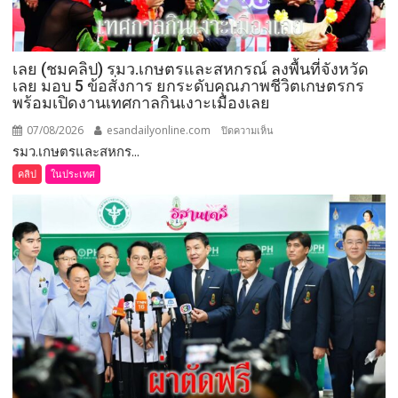
ทองคำ
“รางวัล
เกียรติยศ
เลย (ชมคลิป) รมว.เกษตรและสหกรณ์ ลงพื้นที่จังหวัด
แห่ง
เลย มอบ 5 ข้อสั่งการ ยกระดับคุณภาพชีวิตเกษตรกร
การ
พร้อมเปิดงานเทศกาลกินเงาะเมืองเลย
เสีย
สละ”
07/08/2026
esandailyonline.com
บน
ปิดความเห็น
รมว.เกษตรและสหกร...
เลย
(ชม
คลิป
ในประเทศ
คลิป)
รมว.เกษตร
และ
สหกรณ์
ลงพื้น
ที่
จังหวัด
เลย
มอบ
5
ข้อ