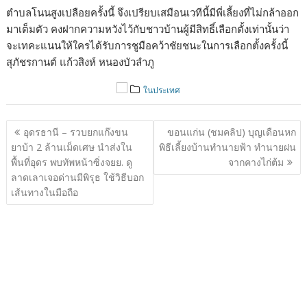
ตำบลโนนสูงเปลือยครั้งนี้ จึงเปรียบเสมือนเวทีนี้มีพี่เลี้ยงที่ไม่กล้าออก
มาเต็มตัว คงฝากความหวังไว้กับชาวบ้านผู้มีสิทธิ์เลือกตั้งเท่านั้นว่า
จะเทคะแนนให้ใครได้รับการชูมือคว้าชัยชนะในการเลือกตั้งครั้งนี้
สุภัชรกานต์ แก้วสิงห์ หนองบัวลำภู
ในประเทศ
แนะแนว
อุดรธานี – รวบยกแก๊งขน
ขอนแก่น (ชมคลิป) บุญเดือนหก
เรื่อง
ยาบ้า 2 ล้านเม็ดเศษ นำส่งใน
พิธีเลี้ยงบ้านทำนายฟ้า ทำนายฝน
พื้นที่อุดร พบทัพหน้าซิ่งจยย. ดู
จากคางไก่ต้ม
ลาดเลาเจอด่านมีพิรุธ ใช้วิธีบอก
เส้นทางในมือถือ