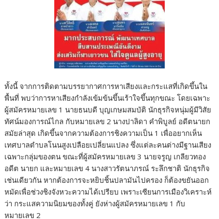
ทั้งนี้ จากการติดตามบรรยากาศการหาเสียงและกระแสที่เกิดขึ้นใน
พื้นที่ พบว่าการหาเสียงกำลังเข้มข้นขึ้นเร้าใจขึ้นทุกขณะ โดยเฉพาะ
ผู้สมัครหมายเลข 1 นายธนบดี บุญเกษมสมบัติ นักธุรกิจหนุ่มผู้มีวิสัย
ทัศน์มองการณ์ไกล กับหมายเลข 2 นางปาลิดา คำพิบูลย์ อดีตนายก
สมัยล่าสุด เกิดขึ้นจากความต้องการชิงความเป็น 1 เพื่ออยากเห็น
เทศบาลตำบลโนนสูงเปลือยเปลี่ยนแปลง ซึ่งแต่ละคนต่างมีฐานเสียง
เฉพาะกลุ่มของตน ขณะที่ผู้สมัครหมายเลข 3 นายจรูญ เกลียวทอง
อดีต นายก และหมายเลข 4 นางสาวรัตนาภรณ์ ระลึกชาติ นักธุรกิจ
เช่นเดียวกัน หากต้องการจะหยิบชิ้นปลามันไปครอง ก็ต้องขยันออก
หมัดเพื่อช่วงชิงจังหวะความได้เปรียบ เพราะเซียนการเมืองวิเคราะห์
ว่า กระแสความนิยมของทั้งคู่ ยังห่างผู้สมัครหมายเลข 1 กับ
หมายเลข 2