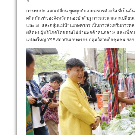
การพบปะ แลกเปลี่ยน พูดคุยกับเกษตรกรตัวจริง ที่เป็
ผลิตภัณฑ์ของจังหวัดหนองบัวลำภู การเสวนาแลกเปลี่ยนเรี
และ SF และกลุ่มแม่บ้านเกษตรกร เป็นการส่งเสริมการตลา
ผลิตพบผู้บริโภคโดยตรงไม่ผ่านพ่อค้าคนกลาง/ และเพื่อ
แปลงใหญ่ YSF สถาบันเกษตรกร กลุ่มวิสาหกิจชุมชน ฯลฯ ขอ