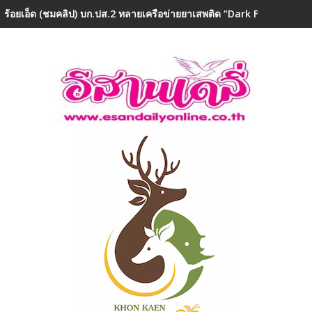
ร้อยเอ็ด (ชมคลิป) บก.ปส.2 ทลายเครือข่ายยาเสพติด “Dark Farm 888” ยึ