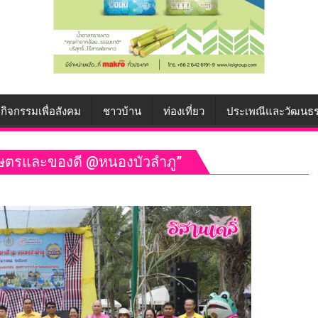
กิจกรรมเพื่อสังคม
ชาวบ้าน
ท่องเที่ยว
ประเพณีและวัฒนธ
กษตรและของดี @หนองบัวลำภู”