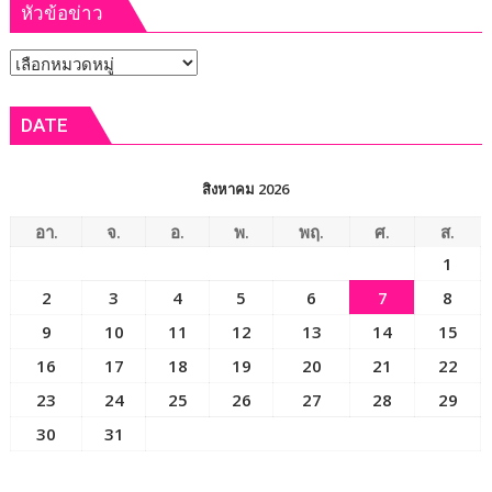
หัวข้อข่าว
การ
โรงเรียน
หัวข้อ
อนุบาล
ขอนแก่น
ข่าว
เปิด
DATE
ระบบ
การ
ดูแล
สิงหาคม 2026
นักเรียน
หลัง
อา.
จ.
อ.
พ.
พฤ.
ศ.
ส.
เลิก
1
เรียน
2
3
4
5
6
7
8
เพื่อ
ให้
9
10
11
12
13
14
15
เกิด
16
17
18
19
20
21
22
ความ
23
24
25
26
27
28
29
ปลอดภัย
และ
30
31
ป้องกัน
อุบัติเหตุ