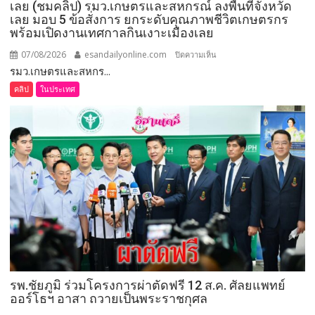
เลย (ชมคลิป) รมว.เกษตรและสหกรณ์ ลงพื้นที่จังหวัด
เลย มอบ 5 ข้อสั่งการ ยกระดับคุณภาพชีวิตเกษตรกร
พร้อมเปิดงานเทศกาลกินเงาะเมืองเลย
07/08/2026
esandailyonline.com
บน
ปิดความเห็น
รมว.เกษตรและสหกร...
เลย
(ชม
คลิป
ในประเทศ
คลิป)
รมว.เกษตร
และ
สหกรณ์
ลงพื้น
ที่
จังหวัด
เลย
มอบ
5
ข้อ
สั่ง
รพ.ชัยภูมิ ร่วมโครงการผ่าตัดฟรี 12 ส.ค. ศัลยแพทย์
การ
ออร์โธฯ อาสา ถวายเป็นพระราชกุศล
ยก