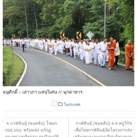
อนุศักดิ์ – เสาวภา แสนวิเศษ // มุกดาหาร
ในประเทศ
แนะแนว
กาฬสินธุ์ (ชมคลิป) โฆษก
กาฬสินธุ์ (ชมคลิป) ส.ส.หมูวิรัช
เรื่อง
กมธ.ปปง. พร้อมชง แก้กฎ
เพื่อไทยกาฬสินธุ์จัดโครงการส่ง
กระทรวงยุติธรรม กรณีอนุมัติ
เสริมกระบวนการเรียนรู้ทางการ