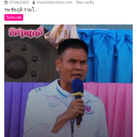
ระดับ
07/08/2026
esandailyonline.com
บน
ปิดความเห็น
คุณภาพ
รพ.ชัยภูมิ ร่วมโ...
รพ.ชัยภูมิ
ชีวิต
ร่วม
ในประเทศ
เกษตรกร
โครงการ
พร้อม
ผ่าตัด
เปิด
ฟรี
งาน
12
เทศกาล
ส.ค.
กิน
ศัลย
เงาะ
แพทย์
เมือง
ออร์โธฯ
เลย
อาสา
ถวาย
เป็น
พระ
ราช
กุศล