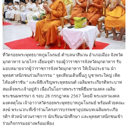
ที่วัดรอยพระพุทธบาทภูมโนรมย์ ตำบลนาสีนวน อำเภอเมือง จังหวัด
มุกดาหาร นายไกร เอี่ยมจุฬา รองผู้ว่าราชการจังหวัดมุกดาหาร รับ
มอบหมายจากผู้ว่าราชการจังหวัดมุกดาหาร ให้เป็นประธาน นำ
พุทธศาสนิกชนร่วมกิจกรรม ” จุดเทียนเดินขึ้นภู บูชาพระใหญ่ เทิด
ไท้องค์ราชัน ” และพิธีเจริญพระพุทธมนต์ เฉลิมพระเกียรติพระบาท
สมเด็จพระเจ้าอยู่หัว เนื่องในโอกาสพระราชพิธีมหามงคล เฉลิม
พระชนมพรรษา 6 รอบ 28 กรกฎาคม 2567 โดยมี พระมหามงคล
มงคลคุโณ เจ้าอาวาสวัดรอยพระพุทธบาทภูมโนรมย์ พร้อมด้วยคณะ
สงฆ์ พระนวกะที่เข้าร่วมโครงการบรรพชาอุปสมบทเฉลิมพระเกีย
รติฯ หัวหน้าส่วนราชการ นักเรียน/นักศึกษา และพุทธศาสนิกชนเข้า
ร่วมกิจกรรมอย่างพร้อมเพียง