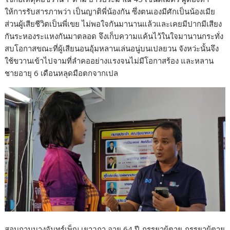
ให้การรับสารภาพว่า เป็นญาติพี่น้องกัน ซึ่งตนเองมีศักเป็นน้องเมีย
ส่วนผู้เสียชีวิตเป็นพี่เขย ไม่พอใจกันมานานแล้วและเคยมีปากมีเสียง
กันระหองระแหงกันมาตลอด จึงเก็บความแค้นไว้ในใจมานานกระทั่ง
สบโอกาสขณะที่ผู้เสียนอนอุ้มหลานเล่นอนู่บนเปลยวน จังหว่ะนั้นจึง
ใช้ขวานเข้าไปจามที่ลำคออย่างแรงจนไม่มีโอกาสร้อง และหลาน
ชายอายุ 6 เดือนหลุดมือตกจากเปล
สอบถามนางจันทร์เพ็ญ เยาวภา อายุ 64 ปี ภรรยาผู้ตาย ภรรยาผู้ตาย