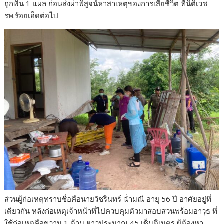
ถูกฟัน 1 แผล ก่อนส่งผ่าพิสูจน์หาสาเหตุของการเสียชีวิต ที่นิติเวช
รพ.ร้อยเอ็ดต่อไป
ส่วนผู้ก่อเหตุทราบชื่อคือนายวัชรินทร์ ฉ่ำมณี อายุ 56 ปี อาศัยอยู่ที่
เดียวกัน หลังก่อเหตุเจ้าหน้าที่ไปควบคุมตัวมาสอบสวนพร้อมอาวุธ ที่
ใช้ก่อเหตุคือขวาน 1 ด้าม ยาวประมาณ 45 เซ็นติเมตร ผู้ต้องหา