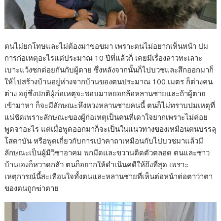
ตนไม่ยกโทษและไม่ต้องมาขอขมา เพราะตนไม่อยากเห็นหน้า ปม
การก่อเหตุอะไรแต่ประมาณ 10 ปีที่แล้วก็ เคยมีเรื่องลาวทะเลาะ
เบาะแว้งชกต่อยกันกับผู้ตาย ซึ่งหลังจากนั้นก็ไปบวชและสึกออกมาก็
ให้ไปสร้างบ้านอยู่ห่างจากบ้านของตนประมาณ 100 เมตร ก็ต่างคน
ต่าง อยู่ซึ่งปกติผู้ก่อเหตุจะชอบมาหยอกล้อหลานชายและถ้าผู้ตาย
เข้ามาหา ก็จะมีลักษณะหึงหวงหลานชายคนนี้ ตนก็ไม่ทราบปมเหตุที่
แน่ชัดเพราะลักษณะของผู้ก่อเหตุเป็นคนที่เดาใจยากเพราะไม่ค่อย
พูดจาอะไร แต่เมื่อพูดออกมาก็จะเป็นในแนวทางของเหมือนตนบรรลุ
โสดาบัน หรือพูดเกี่ยวกับการเป่าคาถาเหมือนกับไปบวชมาแล้วมี
ลักษณะเป็นผู้มีวิชาอาคม พกมีดและขวานติดตัวตลอด ตนและชาว
บ้านเองก็หวาดกลัว ตนก็อยากให้ดำเนินคดีให้ถึงที่สุด เพราะ
เหตุการณ์นี้สะเทือนใจทั้งตนและหลานชายที่เห็นต่อหน้าต่อตาว่าตา
ของตนถูกฆ่าตาย