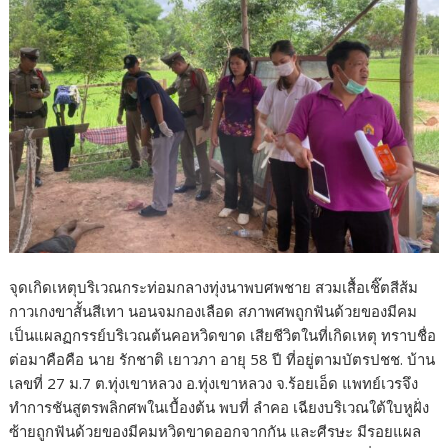
จุดเกิดเหตุบริเวณกระท่อมกลางทุ่งนาพบศพชาย สวมเสื้อเชิ๊ตสีส้ม
กาวเกงขาสั้นสีเทา นอนจมกองเลือด สภาพศพถูกฟันด้วยของมีคม
เป็นแผลฏกรรย์บริเวณต้นคอหวิดขาด เสียชีวิตในที่เกิดเหตุ ทราบชื่อ
ต่อมาคือคือ นาย รักชาติ เยาวภา อายุ 58 ปี ที่อยู่ตามบัตรปชช. บ้าน
เลขที่ 27 ม.7 ต.ทุ่งเขาหลวง อ.ทุ่งเขาหลวง จ.ร้อยเอ็ด แพทย์เวรจึง
ทำการชันสูตรพลิกศพในเบื้องต้น พบที่ ลำคอ เฉียงบริเวณใต้ใบหูฝั่ง
ซ้ายถูกฟันด้วยของมีคมหวิดขาดออกจากกัน และศีรษะ มีรอยแผล