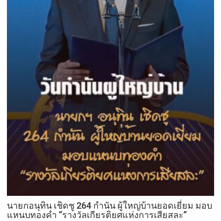
นายกอนุทิน เชิดชู 264 กำนัน ผู้ใหญ่บ้านยอดเยี่ยม มอบ
แหนบทองคำ “รางวัลเกียรติยศแห่งการเสียสละ”