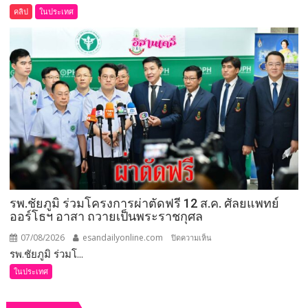
(ชม
คลิป
ในประเทศ
คลิป)
รมว.เกษตร
และ
สหกรณ์
ลงพื้น
ที่
จังหวัด
เลย
มอบ
5
ข้อ
สั่ง
รพ.ชัยภูมิ ร่วมโครงการผ่าตัดฟรี 12 ส.ค. ศัลยแพทย์
การ
ออร์โธฯ อาสา ถวายเป็นพระราชกุศล
ยก
ระดับ
07/08/2026
esandailyonline.com
บน
ปิดความเห็น
คุณภาพ
รพ.ชัยภูมิ ร่วมโ...
รพ.ชัยภูมิ
ชีวิต
ร่วม
ในประเทศ
เกษตรกร
โครงการ
พร้อม
ผ่าตัด