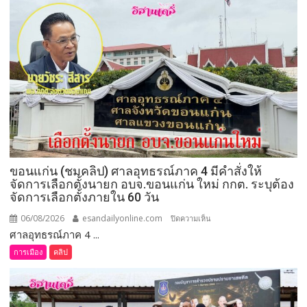
รมว.เกษตร
และ
สหกรณ์
ลงพื้น
ที่
จังหวัด
เลย
มอบ
5
ข้อ
สั่ง
ขอนแก่น (ชมคลิป) ศาลอุทธรณ์ภาค 4 มีคำสั่งให้
การ
จัดการเลือกตั้งนายก อบจ.ขอนแก่น ใหม่ กกต. ระบุต้อง
ยก
จัดการเลือกตั้งภายใน 60 วัน
ระดับ
คุณภาพ
06/08/2026
esandailyonline.com
บน
ปิดความเห็น
ชีวิต
ศาลอุทธรณ์ภาค 4 ...
ขอนแก่น
เกษตรกร
(ชม
การเมือง
คลิป
พร้อม
คลิป)
เปิด
ศาล
งาน
อุทธรณ์