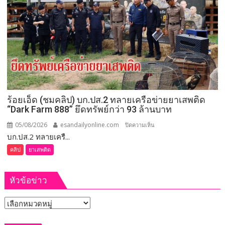
เทศกาล
ภาค 4 มี
กิน
คำ
เงาะ
สั่ง
เมือง
ให้
เลย
จัดการ
เลือก
ตั้ง
นายก
อบจ.ขอนแก่น
ร้อยเอ็ด (ชมคลิป) บก.ปส.2 ทลายเครือข่ายยาเสพติด
ใหม่
“Dark Farm 888” ยึดทรัพย์กว่า 93 ล้านบาท
กกต.
ระบุ
05/08/2026
esandailyonline.com
บน
ปิดความเห็น
ต้อง
บก.ปส.2 ทลายเครื...
ร้อยเอ็ด
จัดการ
(ชม
คลิป
ยาเสพติด
เลือก
คลิป)
ตั้ง
บก.ปส.2
ภายใน 60 วัน
หัวข้อข่าว
ทลาย
เครือ
หัวข้อ
ข่าย
ยา
ข่าว
เสพ