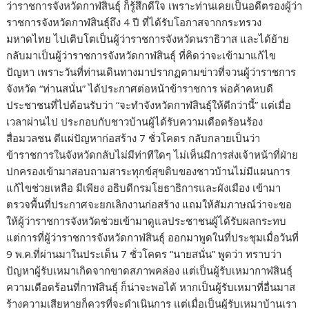
ว่าราชการจังหวัดกาฬสินธุ์ ก็รู้สึกดีใจ เพราะท่านเคยเป็นอดีตรองผู้ว่า
ราชการจังหวัดกาฬสินธุ์ถึง 4 ปี ที่ได้รับโอกาสจากกระทรวง
มหาดไทย ไปเติบโตเป็นผู้ว่าราชการจังหวัดนราธิวาส และได้ย้าย
กลับมาเป็นผู้ว่าราชการจังหวัดกาฬสินธุ์ ที่คิดว่าจะเข้ามาแก้ไข
ปัญหา เพราะวันที่ท่านเดินทางมาปรากฏตามข่าวที่จวนผู้ว่าราชการ
จังหวัด “ท่านสนั่น” ได้ประกาศต่อหน้าข้าราชการ พ่อค้าคหบดี
ประชาชนที่ไปต้อนรับว่า “จะทำจังหวัดกาฬสินธุ์ให้ดีกว่านี้” แต่เมื่อ
เวลาผ่านไป ประกอบกับชาวบ้านผู้ได้รับความเดือดร้อนร้อง
สื่อมวลชน ตีแผ่ปัญหาก่อสร้าง 7 ชั่วโคตร กลับกลายเป็นว่า
ข้าราชการในจังหวัดกลับไม่มีท่าทีใดๆ ไม่เห็นมีการส่งเจ้าหน้าที่ฝ่าย
ปกครองเข้ามาสอบถามสาระทุกข์สุขดิบของชาวบ้านไม่มีแผนการ
แก้ไขช่วยเหลือ มีเพียง อธิบดีกรมโยธาธิการและผังเมือง เข้ามา
ตรวจพื้นที่ประกาศจะยกเลิกงานก่อสร้าง แถมให้สัมภาษณ์ว่าจะขอ
ให้ผู้ว่าราชการจังหวัดช่วยเข้ามาดูแลประชาชนผู้ได้รับผลกระทบ
แต่การที่ผู้ว่าราชการจังหวัดกาฬสินธุ์ ออกมาพูดในที่ประชุมเมื่อวันที่
9 พ.ค.ที่ผ่านมาในประเด็น 7 ชั่วโคตร “นายสนั่น” พูดว่า ทราบว่า
ปัญหาผู้รับเหมาเกิดจากขาดสภาพคล่อง แต่เป็นผู้รับเหมากาฬสินธุ์
ความเดือดร้อนที่กาฬสินธุ์ ก็น่าจะพอได้ หากเป็นผู้รับเหมาที่อื่นมาส
ร้างความเสียหายก็ควรที่จะดำเนินการ แต่เมื่อเป็นผู้รับเหมาบ้านเรา