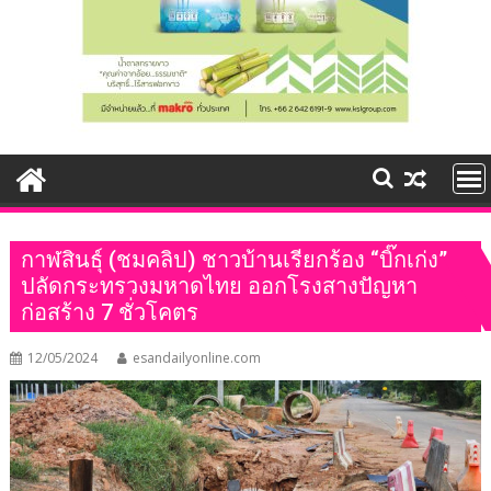
กาฬสินธุ์ (ชมคลิป) ชาวบ้านเรียกร้อง “บิ๊กเก่ง”
ปลัดกระทรวงมหาดไทย ออกโรงสางปัญหา
ก่อสร้าง 7 ชั่วโคตร
12/05/2024
esandailyonline.com