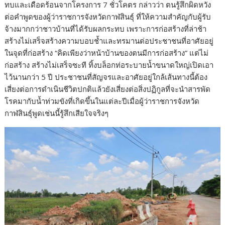
ทบและเดือดร้อนจากโครงการ 7 ชั่วโคตร กล่าวว่า ตนรู้สึกผิดหวัง
ต่อคำพูดของผู้ว่าราชการจังหวัดกาฬสินธุ์ ที่ให้ความสำคัญกับผู้รับ
จ้างมากกว่าชาวบ้านที่ได้รับผลกระทบ เพราะการก่อสร้างที่ล่าช้า
สร้างไม่เสร็จสร้างความบอบช้ำและทรมานต่อประชาชนที่อาศัยอยู่
ในจุดที่ก่อสร้าง “คิดเพียงว่าหน้าบ้านของตนมีการก่อสร้าง” แต่ไม่
ก่อสร้าง สร้างไม่เสร็จซะที ทิ้งบล็อกท่อระบายน้ำขนาดใหญ่เปิดเอา
ไว้นานกว่า 5 ปี ประชาชนที่สัญจรและอาศัยอยู่ใกล้เส้นทางนี้ต้อง
เสี่ยงต่อการดำเนินชีวิตปกติแล้วยังเสี่ยงต่อสิ่งปฏิกูลที่จะนำสารพัด
โรคมากับน้ำท่วมขังที่เกิดขึ้นในแต่ละปีเมื่อผู้ว่าราชการจังหวัด
กาฬสินธุ์พูดเช่นนี้รู้สึกเสียใจจริงๆ