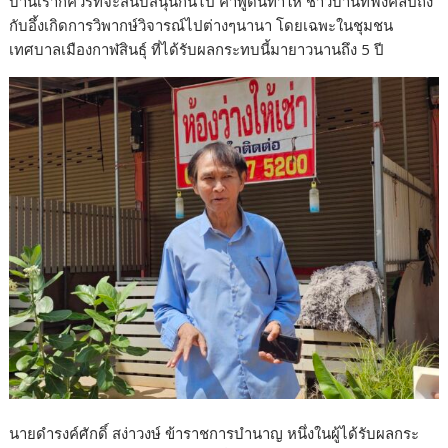
บ้านเราก็ควรที่จะสนับสนุนกันไป คำพูดนี้ทำให้ ชาวบ้านที่ฟังคลิปถึง
กับอึ้งเกิดการวิพากษ์วิจารณ์ไปต่างๆนานา โดยเฉพะในชุมชน
เทศบาลเมืองกาฬสินธุ์ ที่ได้รับผลกระทบนี้มายาวนานถึง 5 ปี
นายดำรงค์ศักดิ์ สง่าวงษ์ ข้าราชการบำนาญ หนึ่งในผู้ได้รับผลกระ