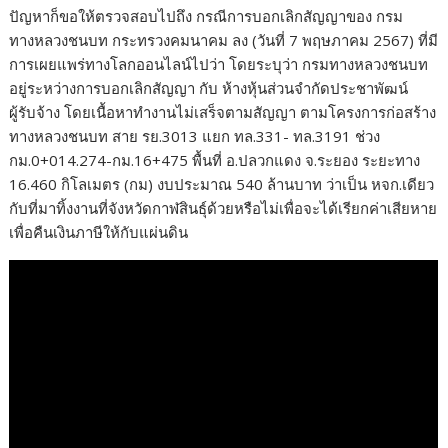
ปัญหาก็ขอให้ตรวจสอบไปถึง กรณีการบอกเลิกสัญญาของ กรม
ทางหลวงชนบท กระทรวงคมนาคม ลง (วันที่ 7 พฤษภาคม 2567) ที่มี
การเผยแพร่ทางโลกออนไลน์ไปว่า โดยระบุว่า กรมทางหลวงชนบท
อยู่ระหว่างการบอกเลิกสัญญา กับ ห้างหุ้นส่วนจำกัดประชาพัฒน์
ผู้รับจ้าง โดยเนื้อหาทำงานไม่เสร็จตามสัญญา ตามโครงการก่อสร้าง
ทางหลวงชนบท สาย รย.3013 แยก ทล.331- ทล.3191 ช่วง
กม.0+014.274-กม.16+475 พื้นที่ อ.ปลวกแดง จ.ระยอง ระยะทาง
16.460 กิโลเมตร (กม) งบประมาณ 540 ล้านบาท ว่าเป็น หจก.เดียว
กับที่มาทิ้งงานที่จังหวัดกาฬสินธุ์ด้วยหรือไม่เพื่อจะได้เรียกค่าเสียหาย
เพื่อคืนเงินภาษีให้กับแผ่นดิน