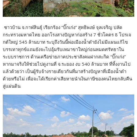
ชาวบ้าน จ.กาฬสินธุ์ เรียกร้อง “บิ๊กเก่ง” สุทธิพงษ์ จุลเจริญ ปลัด
กระทรวงมหาดไทย ออกโรงสางปัญหาก่อสร้าง 7 ชั่วโคตร 8 โปรเจ
กต์ใหญ่ 545 ล้านบาท ระบุถึงวันนี้พ่อเมืองน้ำดำยังไม่มีแผนแก้ไข
บรรเทาทุกข์แถมยังจะไปอุ้มรับเหมาขาใหญ่ก่อนหมดศรัทธาใน
ระบบราชการ ด้านเครือข่ายภาคประชาสังคมฝากสะกิด “บิ๊กเก่ง”
หากมาจริงให้ช่วยไปดูงานที่ จ.ระยอง งบ 540 ล้านบาท ที่ทิ้งงานไป
แล้วด้วยว่า เป็นผู้รับจ้างรายเดียวกันที่มาสร้างปัญหาที่เมืองน้ำดำ
ด้วยหรือไม่ เพื่อจะได้เรียกค่าเสียหายนำเงินภาษีของคนไทยกลับคืน
สู่แผ่นดิน