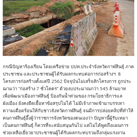
กรณีปัญหาร้องเรียน โดยเครือข่าย ปปท.ประจำจังหวัดกาฬสินธุ์ ภาค
ประชาชน และประชาชนผู้ได้รับผลกระทบต่อการก่อสร้างฯ 8
โครงการก่อสร้างตั้งแต่ปี 2562 ปัจจุบันไม่เสร็จสักโครงการ ถูกประ
ฌามว่า “ก่อสร้าง 7 ชั่วโคตร” ด้วยงบประมาณกว่า 545 ล้านบาท
เพื่อพัฒนาเมืองกาฬสินธุ์ ป้องกันน้ำท่วมของ กรมโยธาธิการแล
ผังเมือง ยังคงยืดเยื้อหาข้อสรุปไม่ได้ ไม่มีเจ้าภาพเข้ามาบรรเทา
ความเดือดร้อนให้กับชาวจังหวัดกาฬสินธุ์ จนมีการปล่อยคลิปที่ทำให้
คนกาฬสินธุ์อึ้งผู้ว่าราชการจังหวัดของตนเองว่า ปัญหานี้ผู้รับเหมา
เป็นคนกาฬสินธุ์ ก็ควรที่จะสนับสนุนกันไป แต่ไม่ได้พูดถึงแผนการ
ช่วยเหลือเยี่ยวยาประชาชนผู้ได้รับผลกระทบรวมถึงกลุ่มแรงงาน