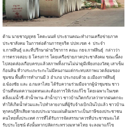
ด้าน นายชาญยุทธ โคตะนนท์ ประธานคณะทำงานเครือข่ายภาค
ประชาสังคม ในการต่อต้านการทุจริต ปปท.เขต 4 ประจำ
จ.กาฬสินธุ์ และที่ปรึกษาฝ่ายวิชาการ คณะ กธจ.กาฬสินธุ์ กล่าวว่า
การตรวจสอบ 8 โครงการ โดยเครือข่ายภาคประชาสังคม ขณะนี้ลง
ไปสอดส่องเกือบครบแล้วสภาพทิ้งงานไม่น่าดูมีเพียงกองวัสดุ เสาเข็ม
ก้อนหิน ที่วางระเกะระกะไม่มีคนงานแต่กระทบสภาพแวดล้อมของ
ชุมชน พื้นที่การทำงานมี 3 อำเภอ ประกอบด้วย อ.เมืองกาฬสินธุ์
อ.ฆ้องชัย และ อ.กมลาไสย ได้รับความร่วมมือจากผู้นำชุมชน ชาว
บ้านที่หมดความอดทนและต้องการให้เร่งแก้ไข โดยเฉพาะในเขต
ตลิ่งแม่น้ำชี-ลำน้ำพาน-ลำน้ำปาว ชาวบ้านวิตกกังวลว่าหากฝนตกจะ
ทำให้เกิดน้ำท่วมและไปทำลายงานที่ผู้รับจ้างเบิกเงินไปแล้ว ชาวบ้าน
ทุกคนรู้สึกเสียดายงบประมาณแผ่นดินเพราะเป็นภาษีของประชาชน
คนไทยทั้งประเทศ การที่ได้รับการจัดสรรมาควรที่ประชาชนจะได้
รับประโยชน์ ดังนั้นหากปลัดกระทรวงมหาดไทย จะลงมาแก้ไข