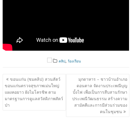
,
คลิป
ร้องเรียน
แนะแนว
ขอนแก่น (ชมคลิป) สวนสัตว์
มุกดาหาร – ชาวบ้านอำเภอ
เรื่อง
ขอนแก่นตรวจสุขภาพเม่นใหญ่
ดอนตาล จัดงานประเพณีบุญ
แผงคอยาว ฝังไมโครชิพ ตาม
บั้งไฟ เพื่อเป็นการสืบสานรักษา
มาตรฐานการดูแลสวัสดิภาพสัตว์
ประเพณีวัฒนธรรม สร้างความ
ป่า
สามัคคีและการมีส่วนร่วมของ
คนในชุมชน