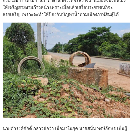
กรมโยธาฯ ให้โอกาสมาทำงานก็ควรที่จะสร้างบ้านเมืองของตนเอง
ให้เจริญสวยงามก้าวหน้า เพราะเมื่อแล้วเสร็จประชาชนก็จะ
สรรเสริญ เพราะจะทำให้ป้องกันปัญหาน้ำท่วมเมืองกาฬสินธุ์ได้”
นายดำรงค์ศักดิ์ กล่าวต่อว่า เมื่อมาในยุค นายสนั่น พงษ์อักษร เป็นผู้