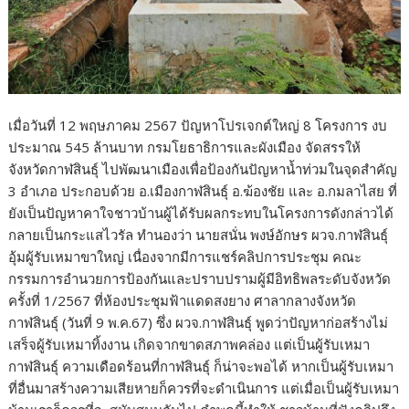
เมื่อวันที่ 12 พฤษภาคม 2567 ปัญหาโปรเจกต์ใหญ่ 8 โครงการ งบ
ประมาณ 545 ล้านบาท กรมโยธาธิการและผังเมือง จัดสรรให้
จังหวัดกาฬสินธุ์ ไปพัฒนาเมืองเพื่อป้องกันปัญหาน้ำท่วมในจุดสำคัญ
3 อำเภอ ประกอบด้วย อ.เมืองกาฬสินธุ์ อ.ฆ้องชัย และ อ.กมลาไสย ที่
ยังเป็นปัญหาคาใจชาวบ้านผู้ได้รับผลกระทบในโครงการดังกล่าวได้
กลายเป็นกระแสไวรัล ทำนองว่า นายสนั่น พงษ์อักษร ผวจ.กาฬสินธุ์
อุ้มผู้รับเหมาขาใหญ่ เนื่องจากมีการแชร์คลิปการประชุม คณะ
กรรมการอำนวยการป้องกันและปราบปรามผู้มีอิทธิพลระดับจังหวัด
ครั้งที่ 1/2567 ที่ห้องประชุมฟ้าแดดสงยาง ศาลากลางจังหวัด
กาฬสินธุ์ (วันที่ 9 พ.ค.67) ซึ่ง ผวจ.กาฬสินธุ์ พูดว่าปัญหาก่อสร้างไม่
เสร็จผู้รับเหมาทิ้งงาน เกิดจากขาดสภาพคล่อง แต่เป็นผู้รับเหมา
กาฬสินธุ์ ความเดือดร้อนที่กาฬสินธุ์ ก็น่าจะพอได้ หากเป็นผู้รับเหมา
ที่อื่นมาสร้างความเสียหายก็ควรที่จะดำเนินการ แต่เมื่อเป็นผู้รับเหมา