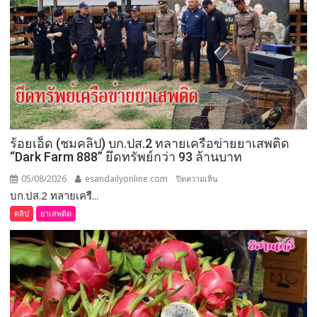
ร้อยเอ็ด (ชมคลิป) บก.ปส.2 ทลายเครือข่ายยาเสพติด
“Dark Farm 888” ยึดทรัพย์กว่า 93 ล้านบาท
05/08/2026
esandailyonline.com
บน
ปิดความเห็น
บก.ปส.2 ทลายเครื...
ร้อยเอ็ด
(ชม
คลิป
ยาเสพติด
คลิป)
บก.ปส.2
ทลาย
เครือ
ข่าย
ยา