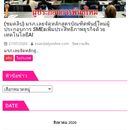
เครือ
ข่าย
สหกรณ์
(ชมคลิป) มรภ.เลยจัดหลักสูตรบัณฑิตพันธุ์ใหม่ผู้
ทั่ว
ประกอบการ SMEsเพิ่มประสิทธิภาพธุรกิจด้วย
ประเทศ
เทคโนโลยีAI
แก้
ปัญหา
27/07/2026
esandailyonline.com
บน
ปิดความเห็น
ผลผลิต
มรภ.เลยจัดหลักสู...
(ชม
ล้น
คลิป)
คลิป
ในประเทศ
ตลาด
มรภ.เลย
จัด
หัวข้อข่าว
หลักสูตร
บัณฑิต
หัวข้อ
พันธุ์
ใหม่
ข่าว
ผู้
DATE
ประกอบ
การ
SMEsเพิ่ม
สิงหาคม 2026
ประสิทธิภาพ