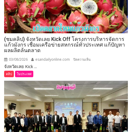
เสพ
ติด
“Dark
Farm
888”
ยึด
(ชมคลิป) จังหวัดเลย Kick Off โครงการบริหารจัดการ
ทรัพย์
แก้วมังกร เชื่อมเครือข่ายสหกรณ์ทั่วประเทศ แก้ปัญหา
กว่า
ผลผลิตล้นตลาด
93
ล้าน
03/08/2026
esandailyonline.com
บน
ปิดความเห็น
บาท
จังหวัดเลย Kick ...
(ชม
คลิป)
คลิป
ในประเทศ
จังหวัด
เลย
Kick
Off
โครงการ
บริหาร
จัดการ
แก้วมังกร
เชื่อม