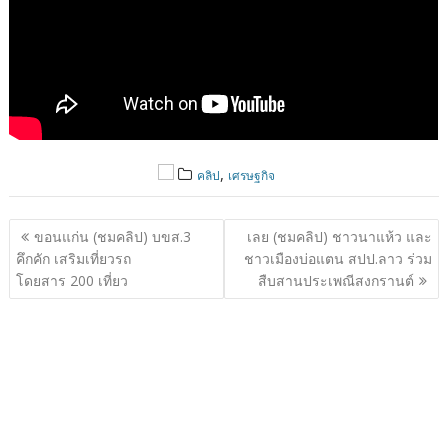
,
คลิป
เศรษฐกิจ
แนะแนว
ขอนแก่น (ชมคลิป) บขส.3
เลย (ชมคลิป) ชาวนาแห้ว และ
เรื่อง
คึกคัก เสริมเที่ยวรถ
ชาวเมืองบ่อแตน สปป.ลาว ร่วม
โดยสาร 200 เที่ยว
สืบสานประเพณีสงกรานต์