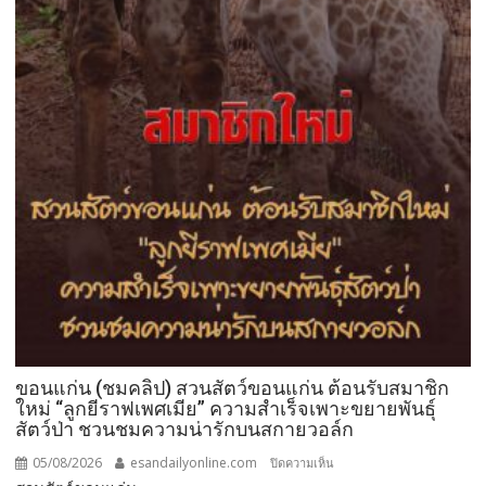
ลุ่ม
ภู
6
พา
วิล
เลียน(อาคาร
แสดง/
โซน)ชม
!!
12
ผลิตภัณฑ์
12
เรื่อง
ราว
12
อัต
ขอนแก่น (ชมคลิป) สวนสัตว์ขอนแก่น ต้อนรับสมาชิก
ลักษณ์
ใหม่ “ลูกยีราฟเพศเมีย” ความสำเร็จเพาะขยายพันธุ์
สู่
สัตว์ป่า ชวนชมความน่ารักบนสกายวอล์ก
เมือง
05/08/2026
esandailyonline.com
บน
ปิดความเห็น
เกษตร
ขอนแก่น