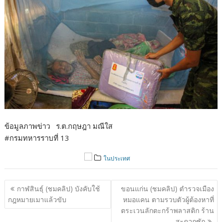
ข้อมูลภาพข่าว ร.ต.กฤษฎา มณีใส
#กรมทหารราบที่ 13
ในประเทศ
แนะแนว
กาฬสินธุ์ (ชมคลิป) บังคับใช้
ขอนแก่น (ชมคลิป) ตำรวจเมือง
เรื่อง
กฎหมายเมาแล้วขับ
หมอแคน ตามรวบตัวผู้ต้องหาที่
ตระเวนลักตะกร้าพลาสติก ร้าน
สะดวกซัก