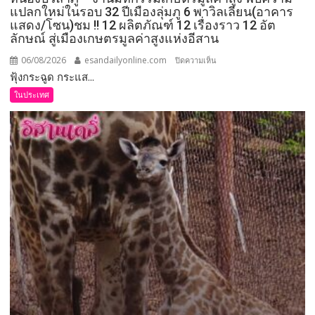
อุบัติเหตุ
แปลกใหม่ในรอบ 32 ปีเมืองลุ่มภู 6 พาวิลเลียน(อาคาร
แสดง/โซน)ชม !! 12 ผลิตภัณฑ์ 12 เรื่องราว 12 อัต
หรือ
ลักษณ์ สู่เมืองเกษตรมูลค่าสูงแห่งอีสาน
เหตุ
ไม่
06/08/2026
esandailyonline.com
บน
ปิดความเห็น
พึง
ฟุ้งกระฉูด กระแส...
หนองบัวลำภู
ประสงค์
–
ในประเทศ
งาน
มหกรรม
เกษตร
มูลค่า
สูง
พบ
ความ
แปลก
ใหม่
ใน
รอบ
32
ปี
เมือง