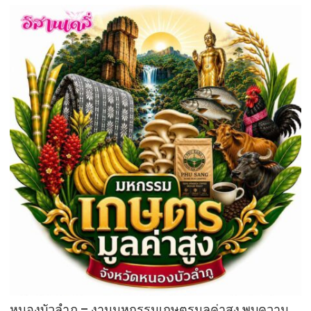
อำนวย
การ
โรงเรียน
อนุบาล
ขอนแก่น
เปิด
ระบบ
การ
ดูแล
นักเรียน
หลัง
เลิก
เรียน
เพื่อ
ให้
เกิด
ความ
ปลอดภัย
และ
ป้องกัน
หนองบัวลำภู – งานมหกรรมเกษตรมูลค่าสูง พบความ