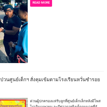
READ MORE
วนศูนย์เด็กฯ สั่งคุมเข้มตามโรงเรียนหวั่นซำรอย
ด่วนผู้ปกครองแห่รับลูกที่ศูนย์เด็กเล็กหลังมีโพส
ไม่เกินเมษายน จะมีข่าวการยิงเด็กอนุบาลที่จั…