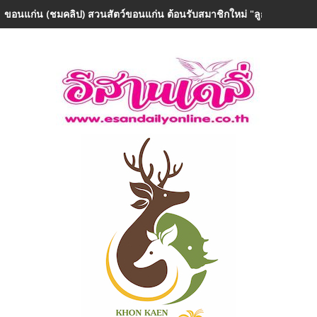
ขอนแก่น (ชมคลิป) สวนสัตว์ขอนแก่น ต้อนรับสมาชิกใหม่ "ลูกยีราฟเพศเม