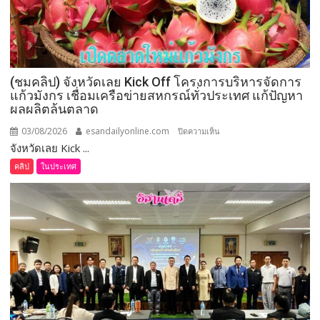
ติด
“Dark
Farm
888”
ยึด
(ชมคลิป) จังหวัดเลย Kick Off โครงการบริหารจัดการ
ทรัพย์
แก้วมังกร เชื่อมเครือข่ายสหกรณ์ทั่วประเทศ แก้ปัญหา
กว่า
ผลผลิตล้นตลาด
93
ล้าน
03/08/2026
esandailyonline.com
บน
ปิดความเห็น
บาท
จังหวัดเลย Kick ...
(ชม
คลิป)
คลิป
ในประเทศ
จังหวัด
เลย
Kick
Off
โครงการ
บริหาร
จัดการ
แก้วมังกร
เชื่อม
เครือ