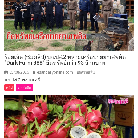
ร้อยเอ็ด (ชมคลิป) บก.ปส.2 ทลายเครือข่ายยาเสพติด
“Dark Farm 888” ยึดทรัพย์กว่า 93 ล้านบาท
05/08/2026
esandailyonline.com
บน
ปิดความเห็น
บก.ปส.2 ทลายเครื...
ร้อยเอ็ด
(ชม
คลิป
ยาเสพติด
คลิป)
บก.ปส.2
ทลาย
เครือ
ข่าย
ยา
เสพ