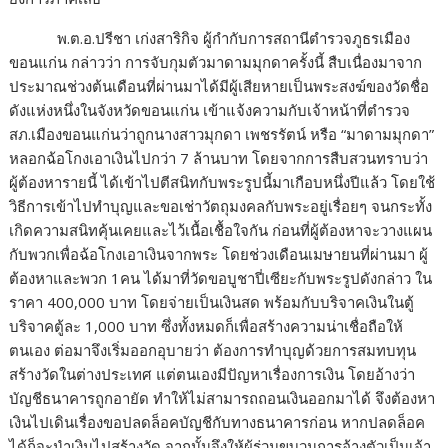
พ.ต.อ.ปรีชา เก่งสาริกิจ ผู้กำกับการสถานีตำรวจภูธรเมือง
ขอนแก่น กล่าวว่า การจับกุมตัวมาดามมุกดาครั้งนี้ สืบเนื่องมาจาก
ประมาณช่วงต้นเดือนที่ผ่านมาได้มีผู้เสียหายเป็นพระสงฆ์ของวัดชื่อ
ดังแห่งหนึ่งในจังหวัดขอนแก่น เข้าแจ้งความกับเจ้าหน้าที่ตำรวจ
สภ.เมืองขอนแก่นว่าถูกนางสาวมุกดา เพชรรัตน์ หรือ “มาดามมุกดา”
หลอกฉ้อโกงเอาเงินไปกว่า 7 ล้านบาท โดยจากการสืบสวนทราบว่า
ผู้ต้องหารายนี้ ได้เข้าไปตีสนิทกับพระรูปนี้มาเกือบหนึ่งปีแล้ว โดยใช้
วิธีการเข้าไปทำบุญและขอเช่าวัตถุมงคลกับพระอยู่เรื่อยๆ จนกระทั้ง
เกิดความสนิทคุ้นเคยและไว้เนื้อเชื้อใจกัน ก่อนที่ผู้ต้องหาจะวางแผน
กับพวกเพื่อฉ้อโกงเอาเงินจากพระ โดยช่วงเดือนเมษายนที่ผ่านมา ผู้
ต้องหาและพวก 1คน ได้มาที่วัดขอบูชาปี่เซียะกับพระรูปดังกล่าว ใน
ราคา 400,000 บาท โดยจ่ายเป็นเงินสด พร้อมกับบริจาคเงินในตู้
บริจาคตู้ละ 1,000 บาท ซึ่งทั้งหมดก็เพื่อสร้างความน่าเชื่อถือให้
ตนเอง ต่อมาจึงเริ่มออกอุบายว่า ต้องการทำบุญด้วยการสมทบทุน
สร้างวัดในต่างประเทศ แต่ตนเองมีปัญหาเรื่องการเงิน โดยอ้างว่า
บัญชีธนาคารถูกอายัด ทำให้ไม่สามารถถอนเงินออกมาได้ จึงต้องหา
เงินไปเดินเรื่องขอปลดล็อคบัญชีกับทางธนาคารก่อน หากปลดล็อค
ได้ก็จะนำเงินไปสร้างวัด จากนั้นจึงให้ผู้ร่วมขบวนการอ้างตัวเป็นเจ้า