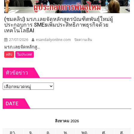
ข่าย
สหกรณ์
(ชมคลิป) มรภ.เลยจัดหลักสูตรบัณฑิตพันธุ์ใหม่ผู้
ทั่ว
ประกอบการ SMEsเพิ่มประสิทธิภาพธุรกิจด้วย
ประเทศ
เทคโนโลยีAI
แก้
ปัญหา
27/07/2026
esandailyonline.com
บน
ปิดความเห็น
ผลผลิต
มรภ.เลยจัดหลักสู...
(ชม
ล้น
คลิป)
คลิป
ในประเทศ
ตลาด
มรภ.เลย
จัด
หัวข้อข่าว
หลักสูตร
บัณฑิต
หัวข้อ
พันธุ์
ใหม่
ข่าว
ผู้
DATE
ประกอบ
การ
SMEsเพิ่ม
สิงหาคม 2026
ประสิทธิภาพ
ธุรกิจ
อา.
จ.
อ.
พ.
พฤ.
ศ.
ส.