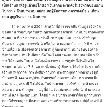
เป็นเจ้าหน้าที่รัฐแล้วฉ้อโกงเอาเงินจากพระวัดดังในจังหวัดขอนแก่น
ไปกว่า
7 ล้านบาท พบเคยก่อเหตุผู้จัดการธนาคารดังเมื่อ 2 เดือน
ก่อน สูญเงินกว่า 34 ล้านบาท
31 พฤษภาคม 2564 เจ้าหน้าที่ตำรวจชุดสืบสวนภูธรจังหวัด
ขอนแก่น ร่วมกับชุดสืบสวนภูธรจังหวัดอุดรธานี นำหมายศาลจังหวัด
ขอนแก่น ที่ จ.96/2564 ลงวันที่ 28 พฤษภาคม 2564 เข้าจับกุม
ตัวนางสาวมุกดา เพชรรัตน์ หรือ “มาดามมุกดา” อายุ 49 ปี ชาว ต.
บ้านเลื่อม อ.เมืองจังหวัดอุดรธานี ผู้ต้องหาตามหมายจับของศาล
จังหวัดขอนแก่น ในข้อหา ฉ้อโกง โดยแสดงตนเป็นบุคคลอื่น หลัง
จากได้ร่วมกันกับพวกฉ้อโกงเงินจากพระสงฆ์รูปหนึ่งในจังหวัด
ขอนแก่น ไปกว่า 7 ล้านบาท ซึ่งต่อมาผู้เสียหายได้เข้าแจ้งความกับ
เจ้าหน้าที่ตำรวจ กระทั้งสืบทราบว่า นางสาวมุกดา พักอาศัยอยู่ที่
บ้านเลขที่ 344/4 หมู่บ้าน สิทธารมย์ ถนนรอบเมือง ต.หมากแข้ง
อ.เมือง จ.อุดรธานี จึงได้ร่วมกันนำหมายศาลเข้าทำการเข้าตรวจ
สอบ พบ นางสาวมุกดาฯ อยู่ที่บ้าน จึงแสดงหมายจับ นำตัวมาสอบ
สวนที่ สภ.เมืองขอนแก่น โดยมี พ.ต.อ.ปรีชา เก่งสาริกิจ ผู้กำกับการ
สถานีตำรวจภูธรเมืองขอนแก่น ร่วมทำการสอบสวน แต่ผู้ต้องหาได้
ยังการภาคเสธ