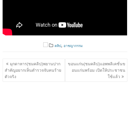
,
คลิป
อาชญากรรม
แนะแนว
มุกดาหาร(ชมคลิป)พยานปาก
ขอนแก่น(ชมคลิป)แอพพลิเคชั่นข
เรื่อง
สำคัญอยากเห็นตำรวจจับคนร้าย
อนแก่นพร้อม เปิดให้ประชาชน
ตัวจริง
ใช้แล้ว