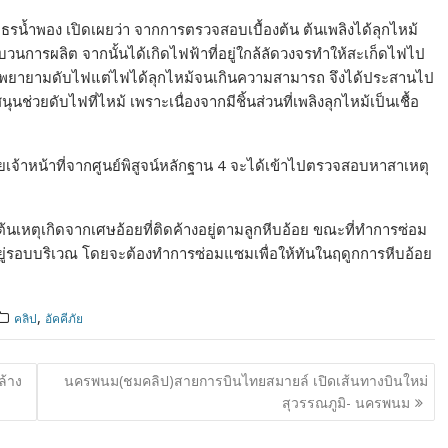
ูธรน้ำพอง เปิดเผยว่า จากการตรวจสอบเบื้องต้น ต้นเพลิงได้ลุกไหม้
วนการผลิต จากนั้นได้เกิดไฟฟ้าที่อยู่ใกล้ลัดวงจรทำให้สะเก็ดไฟไป
านได้พยายามดับไฟแต่ไฟได้ลุกไหม้จนเกินความสามารถ จึงได้ประสานไป
ช่วยดับไฟที่ไหม้ เพราะเนื่องจากมีชิ้นส่วนที่เพลิงลุกไหม้เป็นเชื้อ
ยเจ้าหน้าที่จากศูนย์พิสูจน์หลักฐาน 4 จะได้เข้าไปตรวจสอบหาสาเหตุ
ต้นเหตุเกิดจากเศษอ้อยที่ติดค้างอยู่ตามลูกหีบอ้อย ขณะที่ทำการซ่อม
่อยู่รอบบริเวณ โดยจะต้องทำการซ่อมแซมเพื่อให้ทันในฤดูกการหีบอ้อย
,
คลิป
อัคคีภัย
ล้าง
นครพนม(ชมคลิป)สายการบินไทยสมายล์ เปิดเส้นทางบินใหม่
สุวรรณภูมิ- นครพนม