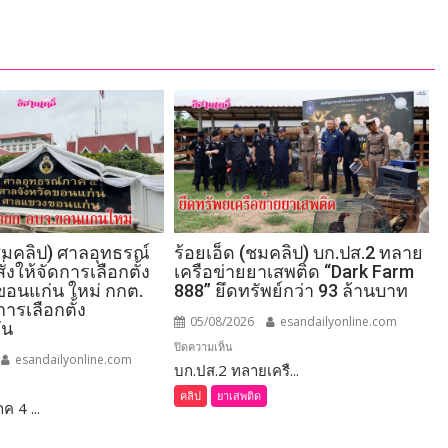
มคลิป) ศาลอุทธรณ์
ร้อยเอ็ด (ชมคลิป) บก.ปส.2 ทลาย
่งให้จัดการเลือกตั้ง
เครือข่ายยาเสพติด “Dark Farm
อนแก่น ใหม่ กกต.
888” ยึดทรัพย์กว่า 93 ล้านบาท
การเลือกตั้ง
05/08/2026
esandailyonline.com
ัน
บน
ปิดความเห็น
esandailyonline.com
บก.ปส.2 ทลายเครื...
ร้อยเอ็ด
(ชม
คลิป
ยาเสพติด
 4 ...
่น
คลิป)
บก.ปส.2