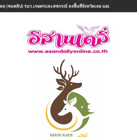
เลย (ชมคลิป) รมว.เกษตรและสหกรณ์ ลงพื้นที่จังหวัดเลย มอบ 5 ข้อสั่งกา