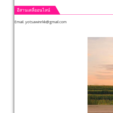
คลิป)
คลิป)
รมว.เกษตร
ศาล
อีสานเดลี่ออนไลน์
และ
อุทธรณ
สหกรณ์
ภาค 4 
Email.
yotsawinrkk@gmail.com
ลงพื้น
คำ
ที่
สั่ง
จังหวัด
ให้
เลย
จัดการ
มอบ
เลือก
5
ตั้ง
ข้อ
นายก
สั่ง
อบจ.ข
การ
ใหม่
ยก
กกต.
ระดับ
ระบุ
คุณภาพ
ต้อง
ชีวิต
จัดการ
เกษตรกร
เลือก
พร้อม
ตั้ง
เปิด
ภายใน 
งาน