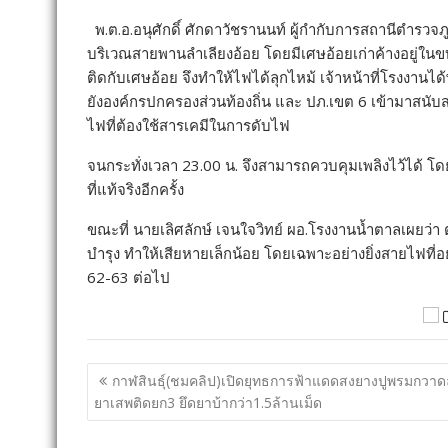
พ.ต.อ.อนุศักดิ์ ศักดาวัชรานนท์ ผู้กำกับการสถานีตำรวจภ
บริเวณสายพานลำเลียงอ้อย โดยมีเศษอ้อยเก่าค้างอยู่ในขบ
ติดกับเศษอ้อย จึงทำให้ไฟได้ลุกไหม้ เจ้าหน้าที่โรงง
ยังองค์กรปกครองส่วนท้องถิ่น และ ปภ.เขต 6 เข้ามาสนับสนุน
ไฟที่ต้องใช้สารเคมีในการดับไฟ
จนกระทั่งเวลา 23.00 น. จึงสามารถควบคุมเพลิงไว้ได้ โด
ที่แท้จริงอีกครั้ง
ขณะที่ นายเลิศลักษ์ เจนใจวิทย์ ผอ.โรงงานน้ำตาลเผยว่า 
บำรุง ทำให้เสียหายเล็กน้อย โดยเฉพาะอย่างยิ่งสายไฟที
62-63 ต่อไป
แนะแนว
กาฬสินธุ์(ชมคลิป)เปิดยุทธการฟ้าแดดสงยางปูพรมกวาด
เรื่อง
ยาเสพติดยก3 ยึดยาบ้ากว่า1.5ล้านเม็ด