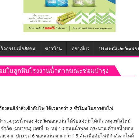
กิจกรรมเพื่อสังคม
ชาวบ้าน
ท่องเที่ยว
ประเพณีและวัฒนธ
อ้อยในลูกหีบโรงงานน้ำตาลขณะซ่อมบำรุง
ต้องสนธิกำลังเข้าดับไฟ ใช้เวลากว่า
2
ชั่วโมง ในการดับไฟ
รวจภูธรน้ำพอง จังหวัดขอนแก่น ได้รับแจ้งว่าได้เกิดเหตุเพลิงไหม้
จำกัด (มหาชน) เลขที่ 43 หมู่ 10 ถนนน้ำพอง-กระนวน ตำบลน้ำพอง
ะจาก ปภ.เขต 6 ขอนแก่น มากกว่า 15 คัน เพื่อดับไฟที่กำลังลุกไหม้