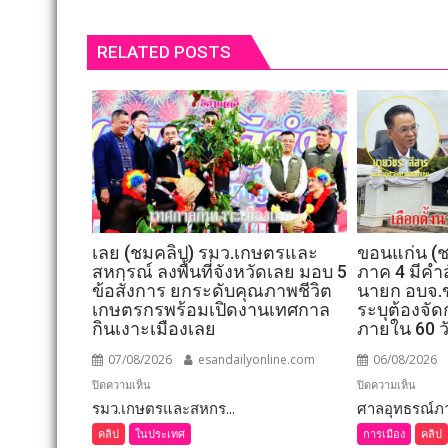
RELATED POSTS
เลย (ชมคลิป) รมว.เกษตรและ
ขอนแก่น (ช
สหกรณ์ ลงพื้นที่จังหวัดเลย มอบ 5
ภาค 4 มีคำสั
ข้อสั่งการ ยกระดับคุณภาพชีวิต
นายก อบจ.ข
เกษตรกรพร้อมเปิดงานเทศกาล
ระบุต้องจัด
กินเงาะเมืองเลย
ภายใน 60 ว
07/08/2026
esandailyonline.com
06/08/2026
บน
บน
ปิดความเห็น
ปิดความเห็น
รมว.เกษตรและสหกร...
เลย
ศาลอุทธรณ์ภาค
ขอนแก
(ชม
(ชม
คลิป
ในประเทศ
การเมือง
คลิป