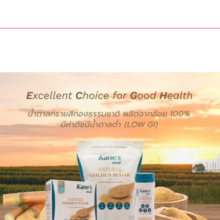
ทลาย
เครือ
์
ข่าย
มี
ยา
เสพ
ติด
“Dark
Farm
888”
ยึด
ทรัพย์
อนแก่น
กว่า
93
ล้าน
บาท
60 วัน