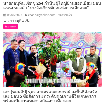
นายกอนุทิน เชิดชู 264 กำนัน ผู้ใหญ่บ้านยอดเยี่ยม มอบ
แหนบทองคำ “รางวัลเกียรติยศแห่งการเสียสละ”
08/08/2026
esandailyonline.com
บน
ปิดความเห็น
นายกฯ อนุทิน เชิ...
นายก
อนุทิน
ในประเทศ
เชิดชู
264
กำนัน
ผู้ใหญ่
บ้าน
ยอด
เยี่ยม
มอบ
แหนบ
ทองคำ
“รางวัล
เกียรติยศ
เลย (ชมคลิป) รมว.เกษตรและสหกรณ์ ลงพื้นที่จังหวัด
แห่ง
เลย มอบ 5 ข้อสั่งการ ยกระดับคุณภาพชีวิตเกษตรกร
การ
พร้อมเปิดงานเทศกาลกินเงาะเมืองเลย
เสีย