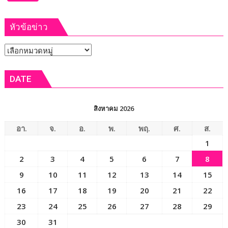
เกษตรกร
โครงการ
พร้อม
ผ่าตัด
เปิด
หัวข้อข่าว
ฟรี
งาน
12
เทศกาล
หัวข้อ
ส.ค.
กิน
ศัลย
ข่าว
เงาะ
แพทย์
DATE
เมือง
ออร์โธฯ
เลย
อาสา
ถวาย
สิงหาคม 2026
เป็น
พระ
อา.
จ.
อ.
พ.
พฤ.
ศ.
ส.
ราช
1
กุศล
2
3
4
5
6
7
8
9
10
11
12
13
14
15
16
17
18
19
20
21
22
23
24
25
26
27
28
29
30
31