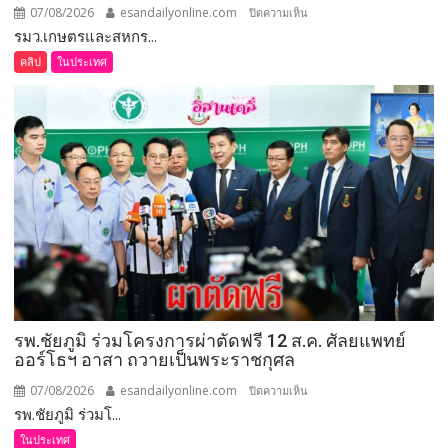
สละ”
07/08/2026
esandailyonline.com
บน
ปิดความเห็น
รมว.เกษตรและสหกร...
เลย
(ชม
คลิป
ในประเทศ
คลิป)
รมว.เกษตร
และ
สหกรณ์
ลงพื้น
ที่
จังหวัด
เลย
มอบ
5
ข้อ
สั่ง
รพ.ชัยภูมิ ร่วมโครงการผ่าตัดฟรี 12 ส.ค. ศัลยแพทย์
การ
ออร์โธฯ อาสา ถวายเป็นพระราชกุศล
ยก
ระดับ
07/08/2026
esandailyonline.com
บน
ปิดความเห็น
คุณภาพ
รพ.ชัยภูมิ ร่วมโ...
รพ.ชัยภูมิ
ชีวิต
ร่วม
ในประเทศ