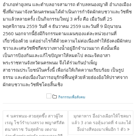
อำเภอท่าอุเทน และตำบลอาจสามารถ ตำบลหนองญาติ อำเภอเมือง
ซึ่งที่ผ่านมาจังหวัดนครพนมได้ดำเนินการกำจัดผักตบชวาและวัชพืช
มาแล้วหลายครั้ง เป็นกิจกรรมใหญ่ 3 ครั้ง คือ เมื่อวันที่ 25
พฤศจิกายน 2559 วันที่ 4 ธันวาคม 2559 และวันที่ 9 มิถุนายน
2560 นอกจากนี้ยังมีกิจกรรมตามแผนของแต่ละหน่วยงานที่
เกี่ยวข้องด้วย แต่อย่างไรก็ดีด้วยความไม่ต่อเนื่องทำให้ยังคงมีผักตบ
ชวาและเศษวัชพืชกีดขวางทางน้ำอยู่อีกจำนวนมาก ดังนั้นเพื่อ
เป็นการป้องกันและแก้ไขปัญหาให้หมดไป คณะจิตอาสา
พระราชทานจังหวัดนครพนม จึงได้ร่วมกันบำเพ็ญ
สาธารณประโยชน์ในครั้งนี้ เพื่อก่อให้เกิดความเรียบร้อย เป็นรูป
ธรรม และต่อเนื่องในการอนุรักษ์ฟื้นฟูห้วยห้วยฮ่องอ้อให้ปราศจาก
ผักตบชวาและวัชพืชโดยสิ้นเชิง
กิจกรรมเพื่อสังคม
แนะแนว
นครพนม-สวยสุดซึ้ง สาวผู้ไท
มุกดาหาร อึ่งอ่างเผือกให้โชคมา
เรื่อง
เรณู โชว์รำบวงสรวง พญาศรีสัต
แล้ว 3 งวด รอลุ้นงวดที่ 4 และได้
ตนาคราช วันสุดท้าย งดงาม
อึ่งอ่างสีทองมาเพิ่มอีก 1 ตัว
อ่อนช้อยท่วงท่ารำ ผสมผสานวิถี