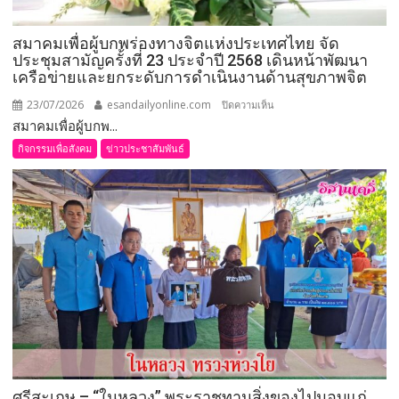
สมาคมเพื่อผู้บกพร่องทางจิตแห่งประเทศไทย จัด
ประชุมสามัญครั้งที่ 23 ประจำปี 2568 เดินหน้าพัฒนา
เครือข่ายและยกระดับการดำเนินงานด้านสุขภาพจิต
23/07/2026
esandailyonline.com
บน
ปิดความเห็น
สมาคมเพื่อผู้บกพ...
สมาคม
เพื่อ
กิจกรรมเพื่อสังคม
ข่าวประชาสัมพันธ์
ผู้
บกพร่อง
ทาง
จิต
แห่ง
ประเทศไทย
จัด
ประชุม
สามัญ
ครั้ง
ที่
23
ศรีสะเกษ – “ในหลวง” พระราชทานสิ่งของไปมอบแก่
ประจำ