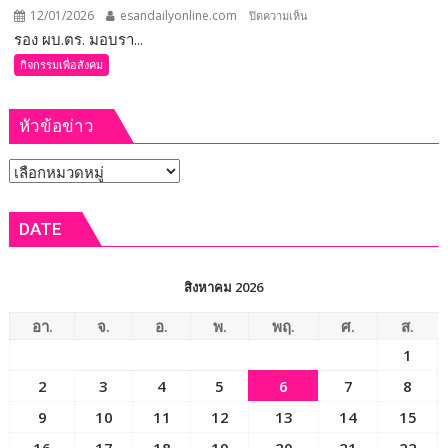
เขา
12/01/2026
esandailyonline.com
บน
ปิดความเห็น
พระ
รอง ผบ.ตร. มอบรา...
ขอนแก่น
วิหาร
–
กิจกรรมเพื่อสังคม
รอง
ผบ.ตร.
หัวข้อข่าว
มอบ
รางวัล
หัวข้อ
และ
ชื่นชม
ข่าว
ตำรวจ
DATE
จราจร
สภ.น้ำพอง
ปฏิบัติ
สิงหาคม 2026
หน้าที่
ด้วย
อา.
จ.
อ.
พ.
พฤ.
ศ.
ส.
หัวใจ
1
ผู้
2
3
4
5
6
7
8
พิทักษ์
สันติราษฎร์
9
10
11
12
13
14
15
ช่วย
16
17
18
19
20
21
22