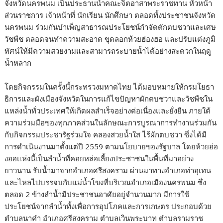
จังหวัดนครพนม เป็นประธานนำคณะจิตอาสาพระราชทาน หัวหน้า
ส่วนราชการ เจ้าหน้าที่ นักเรียน นักศึกษา ตลอดทั้งประชาชนจังหวัด
นครพนม ร่วมกันบำเพ็ญสาธารณประโยชน์กำจัดตักตบชวาและเศษ
วัชพืช ตลอดจนทำความสะอาด ขุดลอกห้วยฮ่องฮอ และปรับแต่งภูมิ
ทัศน์ให้มีความสวยงามและสามารถระบายน้ำได้อย่างสะดวกในฤดู
น้ำหลาก
โดยกิจกรรมในครั้งนี้กระทรวงมหาดไทย ได้มอบหมายให้กรมโยธา
ธิการและผังเมืองจังหวัดในการแก้ไขปัญหาผักตบชวาและวัชพืชใน
แหล่งน้ำทั่วประเทศให้เกิดผลสำเร็จอย่างต่อเนื่องและยั่งยืน ภายใต้
ความร่วมมือของทุกภาคส่วนในลักษณะการบูรณาการทำงานร่วมกัน
กับกิจกรรมประชารัฐร่วมใจ คลองสวยน้ำใส ไร้ผักตบชวา ซึ่งได้มี
การดำเนินงานมาตั้งแต่ปี 2559 ตามนโยบายของรัฐบาล โดยห้วยฮ่อ
งฮอแห่งนี้เป็นลำน้ำที่คอยหล่อเลี้ยงประชาชนในพื้นที่มาอย่าง
ยาวนาน รับน้ำมาจากอำเภอศรีสงคราม ผ่านมาทางอำเภอท่าอุเทน
และไหลไปบรรจบกับแม่น้ำโขงที่บริเวณอำเภอเมืองนครพนม ซึ่ง
ตลอด 2 ข้างลำน้ำมีประชาชนอาศัยอยู่จำนวนมาก มีการใช้
ประโยชน์จากลำน้ำทั้งเพื่อการอุปโภคและการเกษตร ประกอบด้วย
ตำบลนาคำ อำเภอศรีสงคราม ตำบลเวินพระบาท ตำบลรามราช