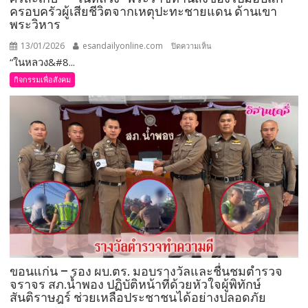
ครอบครัวผู้เสียชีวิตจากเหตุปะทะชายแดน ด้านเขา
ปี
พระวิหาร
2568
เดิน
13/01/2026
esandailyonline.com
บน
ปิดความเห็น
หน้า
“ในหลวง&#8...
ศรีสะเกษ
พัฒนา
–
กิจกรรมเพื่อสังคม
เครือ
“ในหลวง”
ข่าย
พระราชทาน
และ
สิ่งของ
ยก
ไป
ระดับ
มอบ
การ
แก่
ดำเนิน
ครอบครัว
งาน
ผู้
ด้าน
เสีย
สุขภาพ
ชีวิต
จิต
จาก
เหตุ
ขอนแก่น – รอง ผบ.ตร. มอบรางวัลและชื่นชมตำรวจ
ปะทะ
จราจร สภ.น้ำพอง ปฏิบัติหน้าที่ด้วยหัวใจผู้พิทักษ์
ชายแดน
สันติราษฎร์ ช่วยเหลือประชาชนได้อย่างปลอดภัย
ด้าน