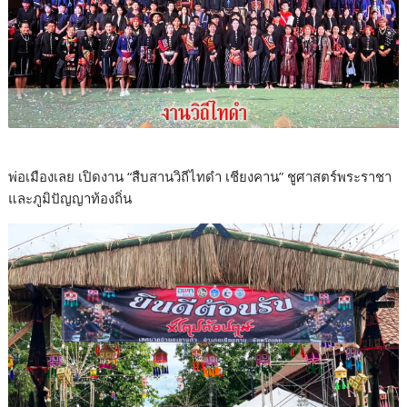
พ่อเมืองเลย เปิดงาน “สืบสานวิถีไทดำ เชียงคาน” ชูศาสตร์พระราชา
และภูมิปัญญาท้องถิ่น