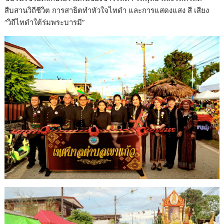
สืบสานวิถีชีวิต การสาธิตทำหัวใจไทดำ และการแสดงแสง สี เสียง
“วิถีไทดำใต้ร่มพระบารมี”