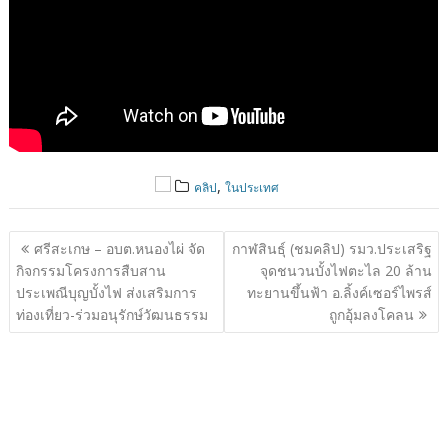
,
คลิป
ในประเทศ
แนะแนว
ศรีสะเกษ – อบต.หนองไผ่ จัด
กาฬสินธุ์ (ชมคลิป) รมว.ประเสริฐ
เรื่อง
กิจกรรมโครงการสืบสาน
จุดชนวนบั้งไฟตะไล 20 ล้าน
ประเพณีบุญบั้งไฟ ส่งเสริมการ
ทะยานขึ้นฟ้า อ.ลิ้งค์เซอร์ไพรส์
ท่องเที่ยว-ร่วมอนุรักษ์วัฒนธรรม
ถูกอุ้มลงโคลน