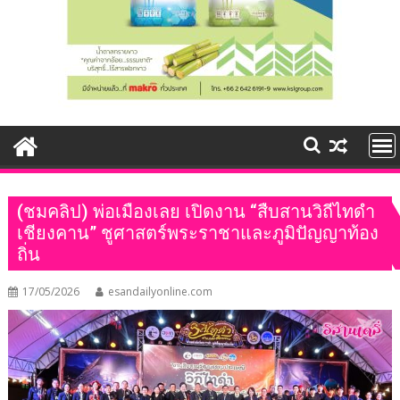
(ชมคลิป) พ่อเมืองเลย เปิดงาน “สืบสานวิถีไทดำ
เชียงคาน” ชูศาสตร์พระราชาและภูมิปัญญาท้อง
ถิ่น
17/05/2026
esandailyonline.com