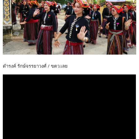
ดำรงค์ รักษ์จรรยาวงศ์ / ขตว.เลย