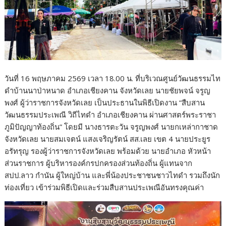
วันที่ 16 พฤษภาคม 2569 เวลา 18.00 น. ที่บริเวณศูนย์วัฒนธรรมไท
ดำบ้านนาป่าหนาด อำเภอเชียงคาน จังหวัดเลย นายชัยพจน์ จรูญ
พงศ์ ผู้ว่าราชการจังหวัดเลย เป็นประธานในพิธีเปิดงาน “สืบสาน
วัฒนธรรมประเพณี วิถีไทดำ อำเภอเชียงคาน ผ่านศาสตร์พระราชา
ภูมิปัญญาท้องถิ่น” โดยมี นางธารตะวัน จรูญพงศ์ นายกเหล่ากาชาด
จังหวัดเลย นายสมเจตน์ แสงเจริญรัตน์ สส.เลย เขต 4 นายประยูร
อรัทรุญ รองผู้ว่าราชการจังหวัดเลย พร้อมด้วย นายอำเภอ หัวหน้า
ส่วนราชการ ผู้บริหารองค์กรปกครองส่วนท้องถิ่น ผู้แทนจาก
สปป.ลาว กำนัน ผู้ใหญ่บ้าน และพี่น้องประชาชนชาวไทดำ รวมถึงนัก
ท่องเที่ยว เข้าร่วมพิธีเปิดและร่วมสืบสานประเพณีอันทรงคุณค่า