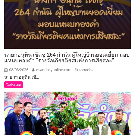
นายกอนุทิน เชิดชู 264 กำนัน ผู้ใหญ่บ้านยอดเยี่ยม มอบ
แหนบทองคำ “รางวัลเกียรติยศแห่งการเสียสละ”
08/08/2026
esandailyonline.com
บน
ปิดความเห็น
นายกฯ อนุทิน เชิ...
นายก
อนุทิน
ในประเทศ
เชิดชู
264
กำนัน
ผู้ใหญ่
บ้าน
ยอด
เยี่ยม