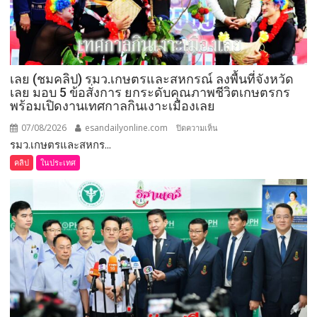
มอบ
แหนบ
ทองคำ
“รางวัล
เกียรติยศ
เลย (ชมคลิป) รมว.เกษตรและสหกรณ์ ลงพื้นที่จังหวัด
แห่ง
เลย มอบ 5 ข้อสั่งการ ยกระดับคุณภาพชีวิตเกษตรกร
การ
พร้อมเปิดงานเทศกาลกินเงาะเมืองเลย
เสีย
สละ”
07/08/2026
esandailyonline.com
บน
ปิดความเห็น
รมว.เกษตรและสหกร...
เลย
(ชม
คลิป
ในประเทศ
คลิป)
รมว.เกษตร
และ
สหกรณ์
ลงพื้น
ที่
จังหวัด
เลย
มอบ
5