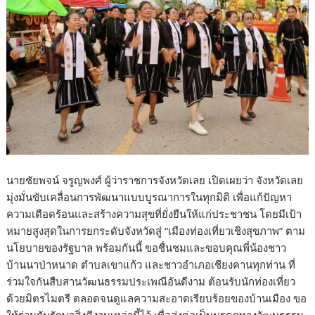
นายชัยพจน์ จรูญพงศ์ ผู้ว่าราชการจังหวัดเลย เปิดเผยว่า จังหวัดเลย
มุ่งมั่นขับเคลื่อนการพัฒนาแบบบูรณาการในทุกมิติ เพื่อแก้ปัญหา
ความเดือดร้อนและสร้างความสุขที่ยั่งยืนให้แก่ประชาชน โดยมีเป้า
หมายสูงสุดในการยกระดับจังหวัดสู่ “เมืองท่องเที่ยวเชิงสุขภาพ” ตาม
นโยบายของรัฐบาล พร้อมกันนี้ ขอชื่นชมและขอบคุณพี่น้องชาว
บ้านนาป่าหนาด ตำบลเขาแก้ว และชาวอำเภอเชียงคานทุกท่าน ที่
ร่วมใจกันสืบสานวัฒนธรรมประเพณีอันดีงาม ต้อนรับนักท่องเที่ยว
ด้วยมิตรไมตรี ตลอดจนดูแลความสะอาดเรียบร้อยของบ้านเมือง ขอ
ให้ร่วมกันรักษาสิ่งดีงามเหล่านี้ไว้ เพื่อส่งต่อเป็นมรดกทางวัฒนธรรม