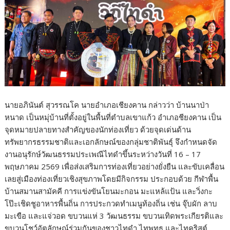
นายอภินันต์ สุวรรณโค นายอำเภอเชียงคาน กล่าวว่า บ้านนาป่า
หนาด เป็นหมุ่บ้านที่ตั้งอยู่ในพื้นที่ตำบลเขาแก้ว อำเภอชียงคาน เป็น
จุดหมายปลายทางสำคัญของนักท่องเที่ยว ด้วยจุดเด่นด้าน
ทรัพยากรธรรมชาติและเอกลักษณ์ของกลุ่มชาติพันธุ์ จึงกำหนดจัด
งานอนุรักษ์วัฒนธรรมประเพณีไทดำขึ้นระหว่างวันที่ 16 – 17
พฤษภาคม 2569 เพื่อส่งเสริมการท่องเที่ยวอย่างยั่งยืน และขับเคลื่อน
เลยสู่เมืองท่องเที่ยวเชิงสุขภาพโดยมีกิจกรรม ประกอบด้วย กีฬาพื้น
บ้านสมานสามัคคี การแข่งขันโยนมะกอน มะแหล้แป้น และวิ่งกะ
โป๊ะเชิดชูอาหารพื้นถิ่น การประกวดทำเมนูท้องถิ่น เช่น จุ๊บผัก ลาบ
มะเขือ และแจ่วอด ขบวนแห่ 3 วัฒนธรรม ขบวนเทิดพระเกียรติและ
ขบวนโชว์อัตลักษณ์ร่วมกันของชาวไทดำ ไทพุทธ และไทคริสต์