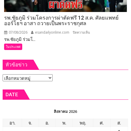
ข้อ
สั่ง
รพ.ชัยภูมิ ร่วมโครงการผ่าตัดฟรี 12 ส.ค. ศัลยแพทย์
การ
ออร์โธฯ อาสา ถวายเป็นพระราชกุศล
ยก
ระดับ
07/08/2026
esandailyonline.com
บน
ปิดความเห็น
คุณภาพ
รพ.ชัยภูมิ ร่วมโ...
รพ.ชัยภูมิ
ชีวิต
ร่วม
ในประเทศ
เกษตรกร
โครงการ
พร้อม
ผ่าตัด
เปิด
หัวข้อข่าว
ฟรี
งาน
12
เทศกาล
หัวข้อ
ส.ค.
กิน
ศัลย
ข่าว
เงาะ
แพทย์
DATE
เมือง
ออร์โธฯ
เลย
อาสา
ถวาย
สิงหาคม 2026
เป็น
พระ
อา.
จ.
อ.
พ.
พฤ.
ศ.
ส.
ราช