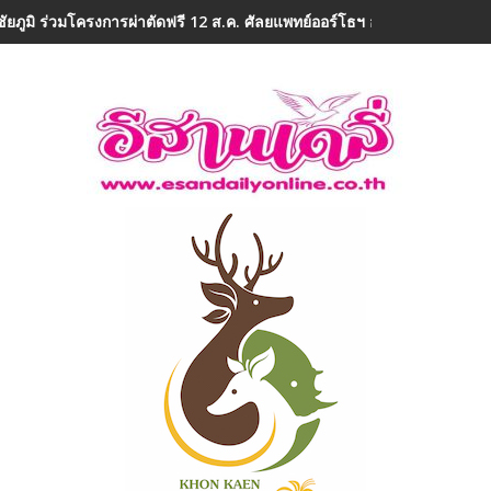
ชัยภูมิ ร่วมโครงการผ่าตัดฟรี 12 ส.ค. ศัลยแพทย์ออร์โธฯ อาสา ถวายเป็นพ